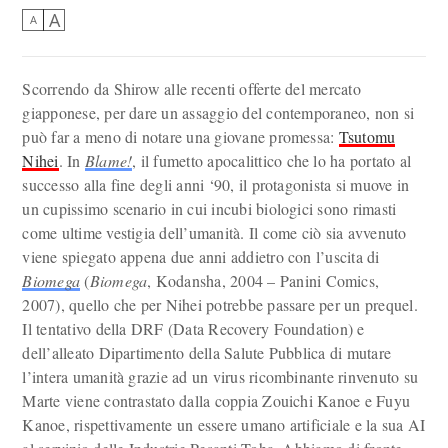
A
A
Scorrendo da Shirow alle recenti offerte del mercato
giapponese, per dare un assaggio del contemporaneo, non si
può far a meno di notare una giovane promessa:
Tsutomu
Nihei
. In
Blame!
, il fumetto apocalittico che lo ha portato al
successo alla fine degli anni ‘90, il protagonista si muove in
un cupissimo scenario in cui incubi biologici sono rimasti
come ultime vestigia dell’umanità. Il come ciò sia avvenuto
viene spiegato appena due anni addietro con l’uscita di
Biomega
(
Biomega
, Kodansha, 2004 – Panini Comics,
2007), quello che per Nihei potrebbe passare per un prequel.
Il tentativo della DRF (Data Recovery Foundation) e
dell’alleato Dipartimento della Salute Pubblica di mutare
l’intera umanità grazie ad un virus ricombinante rinvenuto su
Marte viene contrastato dalla coppia Zouichi Kanoe e Fuyu
Kanoe, rispettivamente un essere umano artificiale e la sua AI