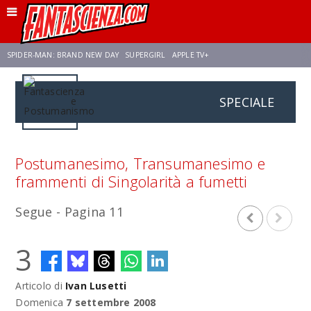
SPIDER-MAN: BRAND NEW DAY
SUPERGIRL
APPLE TV+
SPECIALE
FRANCO RICCIARDIELLO
ZENDAYA
AVENGERS: DOOMSDAY
STAR TREK
NETFLIX
SADIE SINK
CELIA ROSE GOODING
Postumanesimo, Transumanesimo e
frammenti di Singolarità a fumetti
Segue - Pagina 11
3
Articolo di
Ivan Lusetti
Domenica
7 settembre 2008