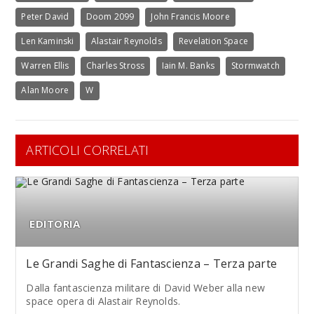
Peter David
Doom 2099
John Francis Moore
Len Kaminski
Alastair Reynolds
Revelation Space
Warren Ellis
Charles Stross
Iain M. Banks
Stormwatch
Alan Moore
W
ARTICOLI CORRELATI
EDITORIA
Le Grandi Saghe di Fantascienza – Terza parte
Dalla fantascienza militare di David Weber alla new
space opera di Alastair Reynolds.