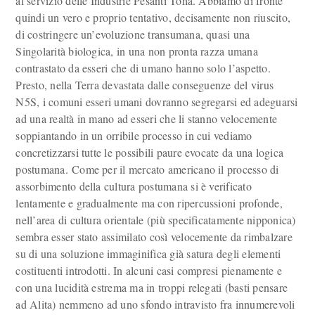
al servizio delle Industrie Pesanti Toha. Abbiamo di fronte
quindi un vero e proprio tentativo, decisamente non riuscito,
di costringere un’evoluzione transumana, quasi una
Singolarità biologica, in una non pronta razza umana
contrastato da esseri che di umano hanno solo l’aspetto.
Presto, nella Terra devastata dalle conseguenze del virus
N5S, i comuni esseri umani dovranno segregarsi ed adeguarsi
ad una realtà in mano ad esseri che li stanno velocemente
soppiantando in un orribile processo in cui vediamo
concretizzarsi tutte le possibili paure evocate da una logica
postumana. Come per il mercato americano il processo di
assorbimento della cultura postumana si è verificato
lentamente e gradualmente ma con ripercussioni profonde,
nell’area di cultura orientale (più specificatamente nipponica)
sembra esser stato assimilato così velocemente da rimbalzare
su di una soluzione immaginifica già satura degli elementi
costituenti introdotti. In alcuni casi compresi pienamente e
con una lucidità estrema ma in troppi relegati (basti pensare
ad Alita) nemmeno ad uno sfondo intravisto fra innumerevoli