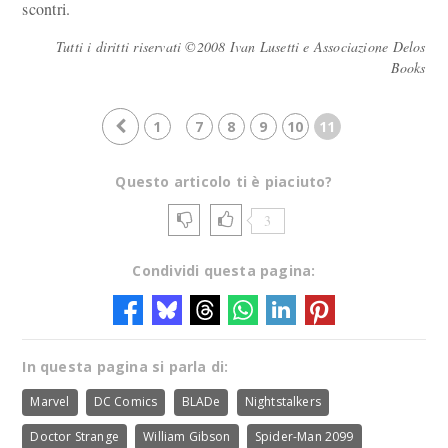
scontri.
Tutti i diritti riservati ©2008 Ivan Lusetti e Associazione Delos
Books
1
7
8
9
10
11
Questo articolo ti è piaciuto?
3
Condividi questa pagina:
In questa pagina si parla di:
Marvel
DC Comics
BLADe
Nightstalkers
Doctor Strange
William Gibson
Spider-Man 2099