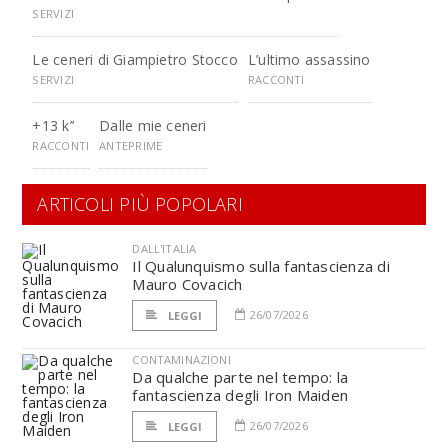
SERVIZI
Le ceneri di Giampietro Stocco
L’ultimo assassino
SERVIZI
RACCONTI
+13 k’’
Dalle mie ceneri
RACCONTI
ANTEPRIME
ARTICOLI PIÙ POPOLARI
DALL'ITALIA
Il Qualunquismo sulla fantascienza di
Mauro Covacich
26/07/2026
LEGGI
CONTAMINAZIONI
Da qualche parte nel tempo: la
fantascienza degli Iron Maiden
26/07/2026
LEGGI