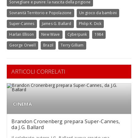
Sorvegliare e punire: la nascita della prigione
Sovranità Territorio e Popolazione
Un gioco da bambini
Super-Cannes
James G. Ballard
Philip K. Dick
Harlan Ellison
New Wave
Cyberpunk
1984
George Orwell
Brazil
Terry Gilliam
ARTICOLI CORRELATI
CINEMA
Brandon Cronenberg prepara Super-Cannes,
da J.G. Ballard
Il celebrato autore J.G. Ballard aveva creato una