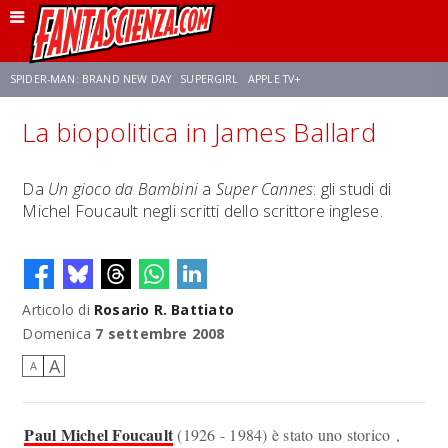
SPIDER-MAN: BRAND NEW DAY
SUPERGIRL
APPLE TV+
La biopolitica in James Ballard
FRANCO RICCIARDIELLO
ZENDAYA
STAR TREK
AVENGERS: DOOMSDAY
Da
Un gioco da Bambini
a
Super Cannes
: gli studi di
Michel Foucault negli scritti dello scrittore inglese.
NETFLIX
SADIE SINK
STAR TREK: STRANGE NEW WORLDS
Articolo di
Rosario R. Battiato
Domenica
7 settembre 2008
A
A
Paul Michel Foucault
(1926 - 1984) è stato uno storico ,