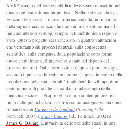
XVIII° secolo dell’igiene pubblica deve essere reinscritto nel
quadro generale di una biopolitica”. Nella parte conclusiva,
Foucault teorizzerà la nuova governamentalità, in funzione
della ragione economica, che non andrà a sostituire ma ad
indicare ulteriori sviluppi sempre nell’ambito della ragion di
stato. Questo progetto sarà articolato in quattro valutazioni
che verteranno sui processi naturali, sulla conoscenza
scientifica, sulla comparsa della popolazione sotto forme
nuove e sul limite dell’intervento statale nel rispetto dei
processi naturali. Dalla correlazione di questi punti emerge,
secondo il pensiero foucaltiano, come “la presa in carico della
popolazione nella sua naturalità implicherà lo sviluppo di un
certo numero di pratiche…sarà il caso ad esempio della
medicina sociale”. Proprio gli sviluppi contemporanei e i
limiti delle politiche sanitarie troveranno una gustosa versione
romanzesca in
Un gioco da bambini
(
Running Wild
,
Feltrinelli 2007) e
Super-Cannes
(id., Feltrinelli 2002) di
James G. Ballard
. L’invasività delle politiche statali in una