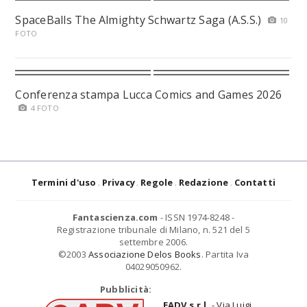
SpaceBalls The Almighty Schwartz Saga (A.S.S.)
10
FOTO
Conferenza stampa Lucca Comics and Games 2026
4 FOTO
Termini d'uso
Privacy
Regole
Redazione
Contatti
Fantascienza.com
- ISSN 1974-8248 -
Registrazione tribunale di Milano, n. 521 del 5
settembre 2006.
©2003
Associazione Delos Books
. Partita Iva
04029050962.
Pubblicità:
EADV s.r.l.
- Via Luigi