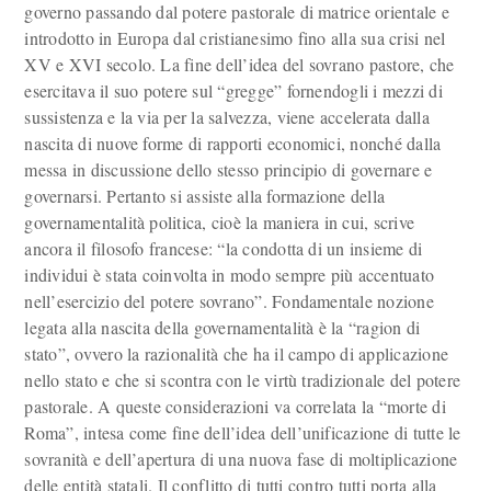
governo passando dal potere pastorale di matrice orientale e
introdotto in Europa dal cristianesimo fino alla sua crisi nel
XV e XVI secolo. La fine dell’idea del sovrano pastore, che
esercitava il suo potere sul “gregge” fornendogli i mezzi di
sussistenza e la via per la salvezza, viene accelerata dalla
nascita di nuove forme di rapporti economici, nonché dalla
messa in discussione dello stesso principio di governare e
governarsi. Pertanto si assiste alla formazione della
governamentalità politica, cioè la maniera in cui, scrive
ancora il filosofo francese: “la condotta di un insieme di
individui è stata coinvolta in modo sempre più accentuato
nell’esercizio del potere sovrano”. Fondamentale nozione
legata alla nascita della governamentalità è la “ragion di
stato”, ovvero la razionalità che ha il campo di applicazione
nello stato e che si scontra con le virtù tradizionale del potere
pastorale. A queste considerazioni va correlata la “morte di
Roma”, intesa come fine dell’idea dell’unificazione di tutte le
sovranità e dell’apertura di una nuova fase di moltiplicazione
delle entità statali. Il conflitto di tutti contro tutti porta alla