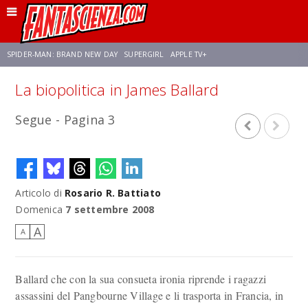
SPIDER-MAN: BRAND NEW DAY
SUPERGIRL
APPLE TV+
La biopolitica in James Ballard
FRANCO RICCIARDIELLO
ZENDAYA
STAR TREK
AVENGERS: DOOMSDAY
Segue - Pagina 3
NETFLIX
SADIE SINK
CELIA ROSE GOODING
Articolo di
Rosario R. Battiato
Domenica
7 settembre 2008
A
A
Ballard che con la sua consueta ironia riprende i ragazzi
assassini del Pangbourne Village e li trasporta in Francia, in