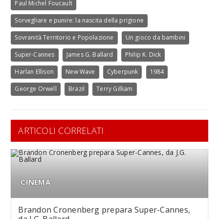
Paul Michel Foucault
Sorvegliare e punire: la nascita della prigione
Sovranità Territorio e Popolazione
Un gioco da bambini
Super-Cannes
James G. Ballard
Philip K. Dick
Harlan Ellison
New Wave
Cyberpunk
1984
George Orwell
Brazil
Terry Gilliam
ARTICOLI CORRELATI
CINEMA
Brandon Cronenberg prepara Super-Cannes,