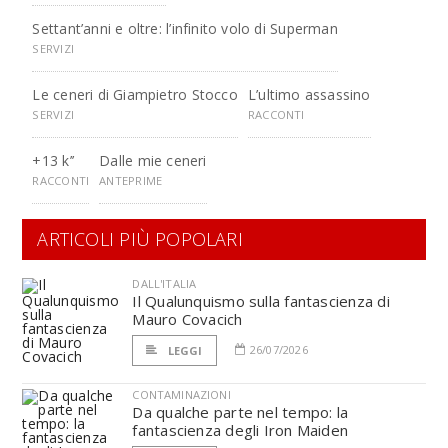
Settant’anni e oltre: l’infinito volo di Superman
SERVIZI
Le ceneri di Giampietro Stocco
L’ultimo assassino
SERVIZI
RACCONTI
+13 k’’
Dalle mie ceneri
RACCONTI
ANTEPRIME
ARTICOLI PIÙ POPOLARI
DALL'ITALIA
Il Qualunquismo sulla fantascienza di
Mauro Covacich
26/07/2026
LEGGI
CONTAMINAZIONI
Da qualche parte nel tempo: la
fantascienza degli Iron Maiden