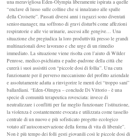
una meravigliosa Eden-Olympia liberamente ispirata a quelle
“enclave di lusso sulle colline che si innalzano alle spalle
della Croisette”. Passati diversi anni i ragazzi sono diventati
senior-manager, ma soffrono di gravi disturbi come affezioni
respiratorie e alle vie urinarie, ascessi alle gengive… Una
situazione che pregiudica la loro produttività presso le grandi
multinazionali dove lavorano e che urge di un rimedio
immediato. La situazione viene risolta con l’aiuto di Wilder
Penrose, medico-psichiatra e padre-padrone della città che
curerà i suoi assistiti con “piccole dosi di follia”. Una cura
funzionante per il perverso meccanismo del profitto aziendale
e assolutamente adatta a rinvigorire le menti dei “troppo sani”
ballardiani. “Eden-Olmpya – conclude Di Vittorio - è una
specie di comunità terapeutica rovesciata: invece di
neutralizzare i conflitti per far meglio funzionare l’istituzione,
la violenza è costantemente evocata e utilizzata come tassello
centrale di un nuovo e più sofisticato progetto ecologico
votato all’autoconservazione della forma di vita di liberale”.
Non è più tempo dei folli gesti giovanili così le piccole dosi di