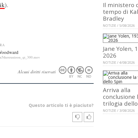
ik
).
Il ministero 
tempo di Ka
Bradley
NOTIZIE / 5/08/2026
8RA
Jane Yolen, 
e Woodward
2026
lon5thereunioon_qt_300.mov
NOTIZIE / 4/08/2026
Alcuni diritti riservati
Arriva alla
conclusione 
trilogia dell
Questo articolo ti è piaciuto?
NOTIZIE / 3/08/2026