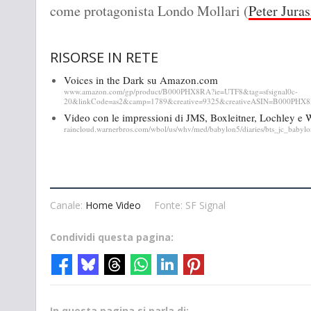
come protagonista Londo Mollari (
Peter Juras
RISORSE IN RETE
Voices in the Dark su Amazon.com
www.amazon.com/gp/product/B000PHX8RA?ie=UTF8&tag=sfsignal0c-
20&linkCode=as2&camp=1789&creative=9325&creativeASIN=B000PHX
Video con le impressioni di JMS, Boxleitner, Lochley 
raincloud.warnerbros.com/wbol/us/whv/med/babylon5/diaries/bts_jc_baby
Canale:
Home Video
Fonte: SF Signal
Condividi questa pagina:
In questa pagina si parla di: