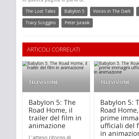
The Lost Tales
Babylon 5
Voices in The Dark
Tracy Scoggins
Peter Jurasik
ARTICOLI CORRELATI
TELEVISIONE
TELEVISIONE
Babylon 5: The
Babylon 5: 
Road Home, il
Road Home,
trailer del film in
prime imma
animazione
ufficiali del 
in animazio
L'atteso ritorno di