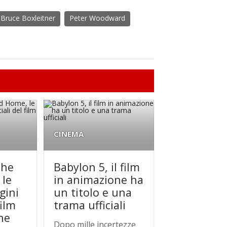
Bruce Boxleitner
Peter Woodward
CINEMA
The
Babylon 5, il film
 le
in animazione ha
gini
un titolo e una
film
trama ufficiali
ne
Dopo mille incertezze