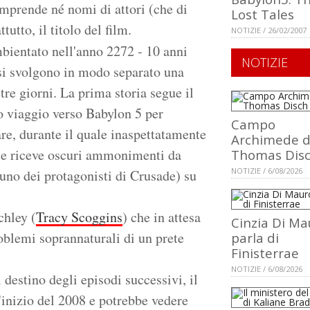
mprende né nomi di attori (che di
Lost Tales
tutto, il titolo del film.
NOTIZIE / 26/02/2007
bientato nell'anno 2272 - 10 anni
NOTIZIE
e si svolgono in modo separato una
 tre giorni. La prima storia segue il
uo viaggio verso Babylon 5 per
Campo
are, durante il quale inaspettatamente
Archimede d
i e riceve oscuri ammonimenti da
Thomas Dis
NOTIZIE / 6/08/2026
 uno dei protagonisti di Crusade) su
chley (
Tracy Scoggins
) che in attesa
Cinzia Di Ma
roblemi soprannaturali di un prete
parla di
Finisterrae
NOTIZIE / 6/08/2026
destino degli episodi successivi, il
'inizio del 2008 e potrebbe vedere