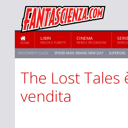
LIBRI
CINEMA
SERI
EBOOK E FUMETTI
NEWS E RECENSIONI
NEWS E
HOME
ARGOMENTI CALDI:
SPIDER-MAN: BRAND NEW DAY
SUPERGIRL
The Lost Tales è
vendita