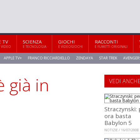
E TV
SCIENZA
GIOCHI
RACCONTI
 VIDEO
E TECNOLOGIA
E VIDEOGIOCHI
E FUMETTI ORIGINALI
APPLE TV+
FRANCO RICCIARDIELLO
ZENDAYA
STAR TREK
AVENGER
 già in
VEDI ANCH
Straczynski: 
ora basta
Babylon 5
NOTIZIE / 16/07/2008