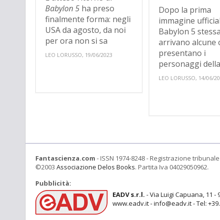
Babylon 5
ha preso
Dopo la prima
finalmente forma: negli
immagine ufficial
USA da agosto, da noi
Babylon 5 stessa
per ora non si sa
arrivano alcune 
presentano i
LEO LORUSSO, 19/06/2023
personaggi della.
LEO LORUSSO, 14/06/2
Fantascienza.com
- ISSN 1974-8248 - Registrazione tribunale 
©2003
Associazione Delos Books
. Partita Iva 04029050962.
Pubblicità:
EADV s.r.l.
- Via Luigi Capuana, 11 - 
www.eadv.it - info@eadv.it - Tel: +3