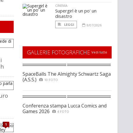
CINEMA
Supergirl è un po' un
disastro
LEGGI
8/07/2026
GALLERIE FOTOGRAFICHE
Vedi tutte
i
ch
SpaceBalls The Almighty Schwartz Saga
(A.S.S.)
10 FOTO
uro
Conferenza stampa Lucca Comics and
Games 2026
4 FOTO
1