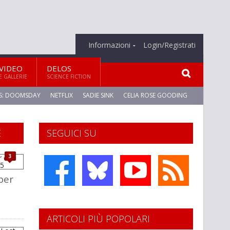
Informazioni
Login/Registrati
VIDEO
DELOS
E GALLERIE
SCIENCE FICTION
S: DOOMSDAY
NETFLIX
SADIE SINK
CELIA ROSE GOODING
E
SEGUICI SU
3
per
ARTICOLI PIÙ POPOLARI