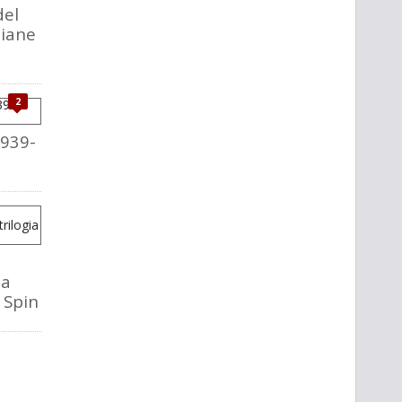
del
liane
2
1939-
la
o Spin