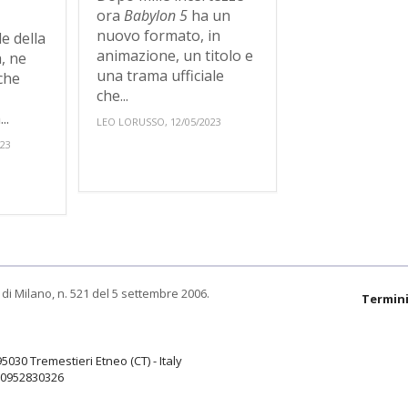
ora
Babylon 5
ha un
nuovo formato, in
e della
animazione, un titolo e
, ne
una trama ufficiale
che
che...
..
LEO LORUSSO, 12/05/2023
023
di Milano, n. 521 del 5 settembre 2006.
Termini
95030 Tremestieri Etneo (CT) - Italy
9.0952830326