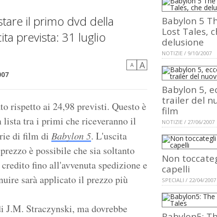
tare il primo dvd della
Babylon 5 T
Lost Tales, 
ita prevista: 31 luglio
delusione
NOTIZIE / 9/10/2007
A
A
007
Babylon 5, ec
trailer del n
to rispetto ai 24,98 previsti. Questo è
film
ista tra i primi che riceveranno il
NOTIZIE / 27/06/2007
rie di film di
Babylon 5
. L'uscita
prezzo è possibile che sia soltanto
Non toccategl
credito fino all'avvenuta spedizione e
capelli
uire sarà applicato il prezzo più
SPECIALI / 22/04/2007
 di J.M. Straczynski, ma dovrebbe
Babylon5: T