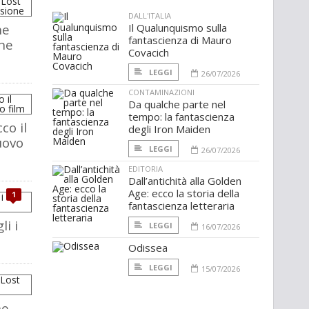
DALL'ITALIA
he
Il Qualunquismo sulla
fantascienza di Mauro
che
Covacich
LEGGI
26/07/2026
CONTAMINAZIONI
Da qualche parte nel
tempo: la fantascienza
co il
degli Iron Maiden
uovo
LEGGI
26/07/2026
EDITORIA
Dall’antichità alla Golden
Age: ecco la storia della
1
fantascienza letteraria
i i
LEGGI
16/07/2026
Odissea
LEGGI
15/07/2026
he