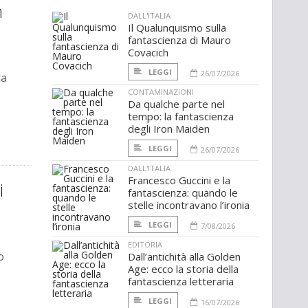
n
DALL'ITALIA
Il Qualunquismo sulla
fantascienza di Mauro
Covacich
LEGGI
26/07/2026
da
CONTAMINAZIONI
Da qualche parte nel
tempo: la fantascienza
degli Iron Maiden
LEGGI
26/07/2026
DALL'ITALIA
Francesco Guccini e la
i
fantascienza: quando le
stelle incontravano l’ironia
LEGGI
7/08/2026
EDITORIA
o
Dall’antichità alla Golden
Age: ecco la storia della
fantascienza letteraria
LEGGI
16/07/2026