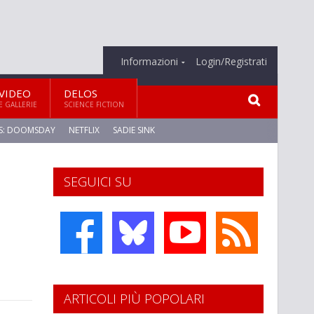
Informazioni
Login/Registrati
VIDEO
DELOS
E GALLERIE
SCIENCE FICTION
S: DOOMSDAY
NETFLIX
SADIE SINK
SEGUICI SU
ARTICOLI PIÙ POPOLARI