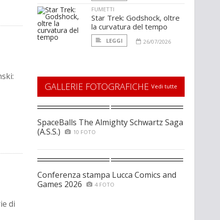
FUMETTI
Star Trek: Godshock, oltre
la curvatura del tempo
LEGGI
26/07/2026
ski:
GALLERIE FOTOGRAFICHE
Vedi tutte
SpaceBalls The Almighty Schwartz Saga
(A.S.S.)
10 FOTO
Conferenza stampa Lucca Comics and
Games 2026
4 FOTO
ie di