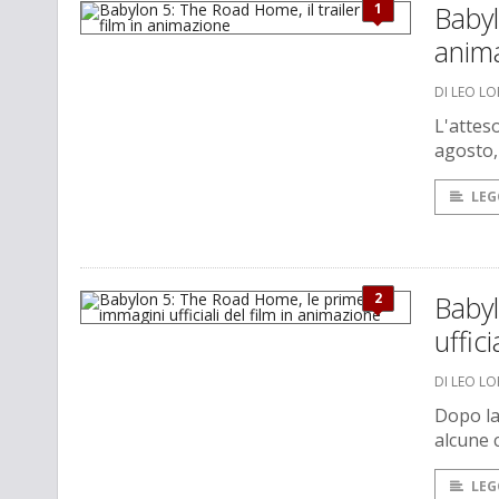
1
Babyl
anim
DI LEO L
L'attes
agosto,
LEG
2
Baby
uffic
DI LEO L
Dopo la
alcune 
LEG