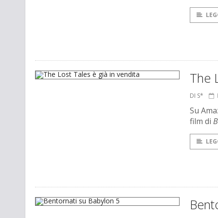
LEG
The L
DI S*
Su Amaz
film di
B
LEG
Bento