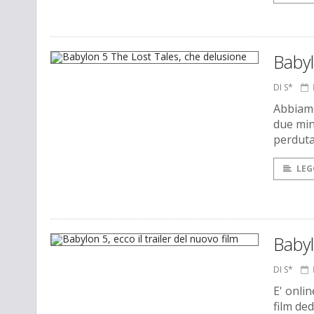
Babyl
DI S*
Abbiamo 
due min
perdut
LEG
Babyl
DI S*
E' onlin
film de