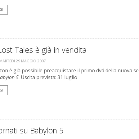
GI
ost Tales è già in vendita
MARTEDÌ 29 MAGGIO 2007
on è già possibile preacquistare il primo dvd della nuova ser
abylon 5
. Uscita prevista: 31 luglio
GI
rnati su Babylon 5