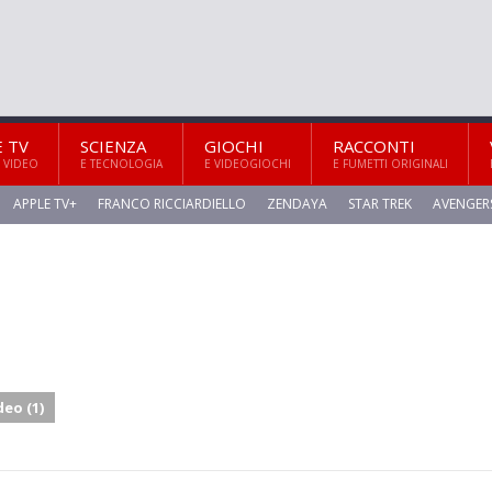
E TV
SCIENZA
GIOCHI
RACCONTI
 VIDEO
E TECNOLOGIA
E VIDEOGIOCHI
E FUMETTI ORIGINALI
APPLE TV+
FRANCO RICCIARDIELLO
ZENDAYA
STAR TREK
AVENGER
deo (1)