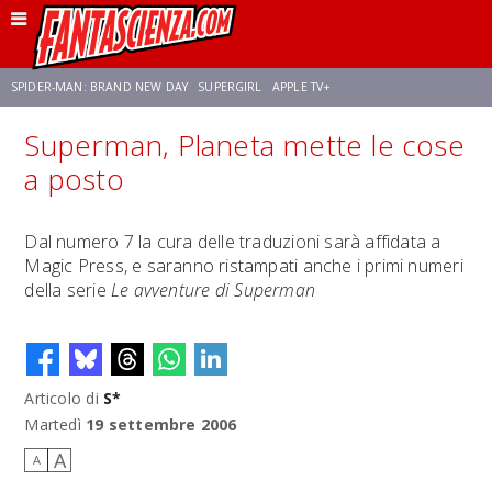
SPIDER-MAN: BRAND NEW DAY
SUPERGIRL
APPLE TV+
Superman, Planeta mette le cose
FRANCO RICCIARDIELLO
ZENDAYA
STAR TREK
AVENGERS: DOOMSDAY
a posto
NETFLIX
SADIE SINK
CELIA ROSE GOODING
Dal numero 7 la cura delle traduzioni sarà affidata a
Magic Press, e saranno ristampati anche i primi numeri
della serie
Le avventure di Superman
Articolo di
S*
Martedì
19 settembre 2006
A
A