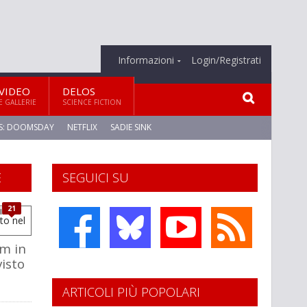
Informazioni
Login/Registrati
VIDEO
DELOS
E GALLERIE
SCIENCE FICTION
S: DOOMSDAY
NETFLIX
SADIE SINK
E
SEGUICI SU
21
lm in
visto
ARTICOLI PIÙ POPOLARI