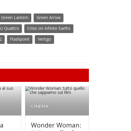
Green Lantern
Green Arrow
ci Quattro
Crisis on Infinite Earths
2
Flashpoint
Vertigo
CINEMA
la
Wonder Woman: