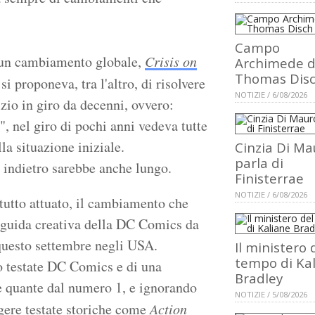
Campo
 un cambiamento globale,
Crisis on
Archimede d
Thomas Dis
 proponeva, tra l'altro, di risolvere
NOTIZIE / 6/08/2026
izio in giro da decenni, ovvero:
, nel giro di pochi anni vedeva tutte
a situazione iniziale.
Cinzia Di Ma
parla di
 indietro sarebbe anche lungo.
Finisterrae
NOTIZIE / 6/08/2026
ttutto attuato, il cambiamento che
la guida creativa della DC Comics da
 questo settembre negli USA.
Il ministero 
tempo di Ka
o testate DC Comics e di una
Bradley
 e quante dal numero 1, e ignorando
NOTIZIE / 5/08/2026
gere testate storiche come
Action