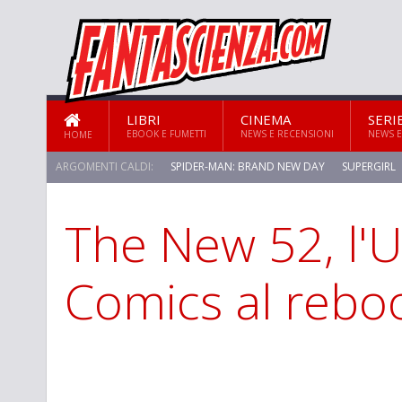
LIBRI
CINEMA
SERI
EBOOK E FUMETTI
NEWS E RECENSIONI
NEWS E
HOME
ARGOMENTI CALDI:
SPIDER-MAN: BRAND NEW DAY
SUPERGIRL
The New 52, l'
STAR TREK: STRANGE NEW WORLDS
Comics al rebo