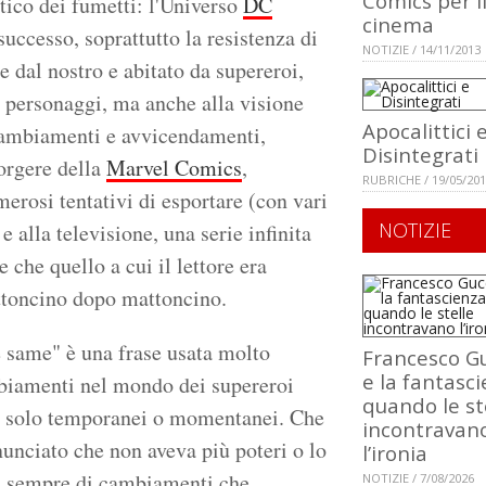
Comics per i
tico dei fumetti: l'Universo
DC
cinema
successo, soprattutto la resistenza di
NOTIZIE / 14/11/2013
e dal nostro e abitato da supereroi,
i personaggi, ma anche alla visione
Apocalittici 
i cambiamenti e avvicendamenti,
Disintegrati
sorgere della
Marvel Comics
,
RUBRICHE / 19/05/20
rosi tentativi di esportare (con vari
NOTIZIE
 alla televisione, una serie infinita
che quello a cui il lettore era
attoncino dopo mattoncino.
 same" è una frase usata molto
Francesco Gu
e la fantasci
mbiamenti nel mondo dei supereroi
quando le st
e solo temporanei o momentanei. Che
incontravan
unciato che non aveva più poteri o lo
l’ironia
ava sempre di cambiamenti che
NOTIZIE / 7/08/2026