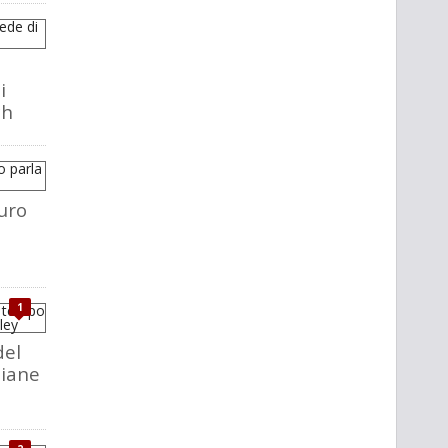
i
ch
uro
1
del
liane