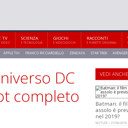
E TV
SCIENZA
GIOCHI
RACCONTI
 VIDEO
E TECNOLOGIA
E VIDEOGIOCHI
E FUMETTI ORIGINALI
APPLE TV+
FRANCO RICCIARDIELLO
ZENDAYA
STAR TREK
AVENGER
Universo DC
VEDI ANCH
ot completo
Batman: il fi
assolo è pre
nel 2019?
NOTIZIE / 27/06/2014