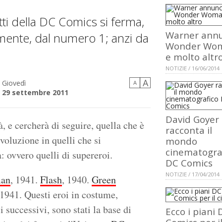
ti della DC Comics si ferma,
Warner annu
mente, dal numero 1; anzi da
Wonder Wo
e molto altr
NOTIZIE / 16/06/2014
A
Giovedì
A
29 settembre 2011
David Goyer
, e cercherà di seguire, quella che è
racconta il
voluzione in quelli che si
mondo
cinematogra
 ovvero quelli di supereroi.
DC Comics
NOTIZIE / 17/04/2014
an
, 1941.
Flash
, 1940.
Green
 1941. Questi eroi in costume,
i successivi, sono stati la base di
Ecco i piani 