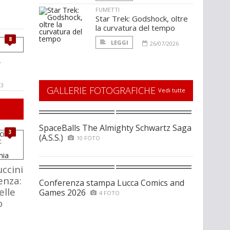
l
FUMETTI
Star Trek: Godshock, oltre
la curvatura del tempo
8
LEGGI
26/07/2026
e
13
GALLERIE FOTOGRAFICHE
Vedi tutte
SpaceBalls The Almighty Schwartz Saga
3
(A.S.S.)
10 FOTO
ccini
enza:
Conferenza stampa Lucca Comics and
elle
Games 2026
4 FOTO
o