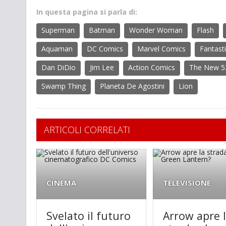
In questa pagina si parla di:
Superman
Batman
Wonder Woman
Flash
Aquaman
DC Comics
Marvel Comics
Fantasti
Dan DiDio
Jim Lee
Action Comics
The New 5
Swamp Thing
Planeta De Agostini
Lion
ARTICOLI CORRELATI
CINEMA
TELEVISIONE
Svelato il futuro
Arrow apre 