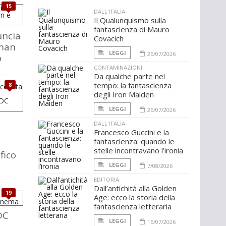
15
DALL'ITALIA
Il Qualunquismo sulla
fantascienza di Mauro
ncia
Covacich
man
LEGGI
26/07/2026
o
CONTAMINAZIONI
Da qualche parte nel
tempo: la fantascienza
8
degli Iron Maiden
LEGGI
26/07/2026
DALL'ITALIA
Francesco Guccini e la
fantascienza: quando le
stelle incontravano l’ironia
fico
LEGGI
7/08/2026
EDITORIA
Dall’antichità alla Golden
19
Age: ecco la storia della
fantascienza letteraria
DC
LEGGI
16/07/2026