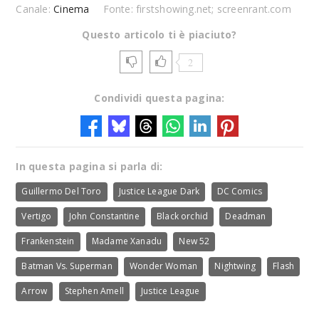
Canale:
Cinema
Fonte: firstshowing.net; screenrant.com
Questo articolo ti è piaciuto?
2
Condividi questa pagina:
In questa pagina si parla di:
Guillermo Del Toro
Justice League Dark
DC Comics
Vertigo
John Constantine
Black orchid
Deadman
Frankenstein
Madame Xanadu
New 52
Batman Vs. Superman
Wonder Woman
Nightwing
Flash
Arrow
Stephen Amell
Justice League