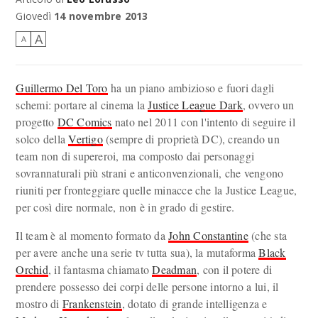
La DC comics sta per sconvolgere il mondo del cinema e della tv?
Giovedì
14 novembre 2013
A
A
Guillermo Del Toro
ha un piano ambizioso e fuori dagli
schemi: portare al cinema la
Justice League Dark
, ovvero un
progetto
DC Comics
nato nel 2011 con l'intento di seguire il
solco della
Vertigo
(sempre di proprietà DC), creando un
team non di supereroi, ma composto dai personaggi
sovrannaturali più strani e anticonvenzionali, che vengono
riuniti per fronteggiare quelle minacce che la Justice League,
per così dire normale, non è in grado di gestire.
Il team è al momento formato da
John Constantine
(che sta
per avere anche una serie tv tutta sua), la mutaforma
Black
Orchid
, il fantasma chiamato
Deadman
, con il potere di
prendere possesso dei corpi delle persone intorno a lui, il
mostro di
Frankenstein
, dotato di grande intelligenza e