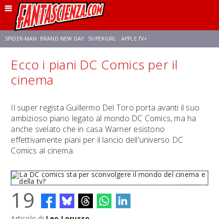
SPIDER-MAN: BRAND NEW DAY
SUPERGIRL
APPLE TV+
Ecco i piani DC Comics per il
FRANCO RICCIARDIELLO
ZENDAYA
STAR TREK
AVENGERS: DOOMSDAY
cinema
NETFLIX
SADIE SINK
STAR TREK: STRANGE NEW WORLDS
Il super regista Guillermo Del Toro porta avanti il suo
ambizioso piano legato al mondo DC Comics, ma ha
anche svelato che in casa Warner esistono
effettivamente piani per il lancio dell'universo DC
Comics al cinema.
19
Articolo di
Leo Lorusso