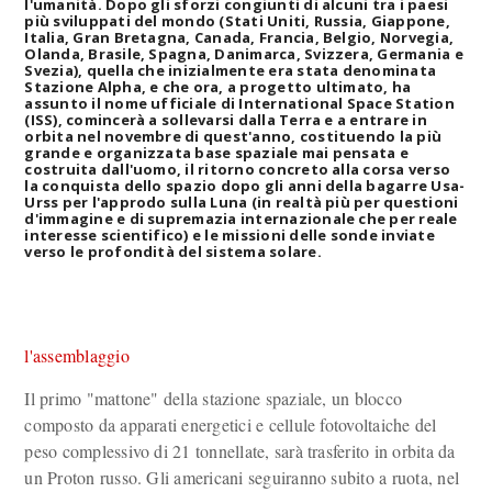
l'umanità. Dopo gli sforzi congiunti di alcuni tra i paesi
più sviluppati del mondo (Stati Uniti, Russia, Giappone,
Italia, Gran Bretagna, Canada, Francia, Belgio, Norvegia,
Olanda, Brasile, Spagna, Danimarca, Svizzera, Germania e
Svezia), quella che inizialmente era stata denominata
Stazione Alpha, e che ora, a progetto ultimato, ha
assunto il nome ufficiale di International Space Station
(ISS), comincerà a sollevarsi dalla Terra e a entrare in
orbita nel novembre di quest'anno, costituendo la più
grande e organizzata base spaziale mai pensata e
costruita dall'uomo, il ritorno concreto alla corsa verso
la conquista dello spazio dopo gli anni della bagarre Usa-
Urss per l'approdo sulla Luna (in realtà più per questioni
d'immagine e di supremazia internazionale che per reale
interesse scientifico) e le missioni delle sonde inviate
verso le profondità del sistema solare.
l'assemblaggio
Il primo "mattone" della stazione spaziale, un blocco
composto da apparati energetici e cellule fotovoltaiche del
peso complessivo di 21 tonnellate, sarà trasferito in orbita da
un Proton russo. Gli americani seguiranno subito a ruota, nel