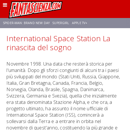
SPIDER-MAN: BRAND NEW DAY
SUPERGIRL
APPLE TV+
International Space Station La
FRANCO RICCIARDIELLO
ZENDAYA
STAR TREK
AVENGERS: DOOMSDAY
rinascita del sogno
NETFLIX
SADIE SINK
CELIA ROSE GOODING
Novembre 1998. Una data che resterà storica per
l'umanità. Dopo gli sforzi congiunti di alcuni tra i paesi
più sviluppati del mondo (Stati Uniti, Russia, Giappone,
Italia, Gran Bretagna, Canada, Francia, Belgio,
Norvegia, Olanda, Brasile, Spagna, Danimarca,
Svizzera, Germania e Svezia), quella che inizialmente
era stata denominata Stazione Alpha, e che ora, a
progetto ultimato, ha assunto il nome ufficiale di
International Space Station (ISS), comincerà a
sollevarsi dalla Terra e a entrare in orbita nel
novembre di quest'anno, costituendo la più grande e