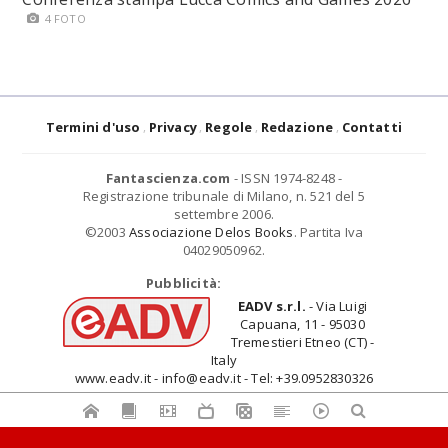
4 FOTO
Termini d'uso
Privacy
Regole
Redazione
Contatti
Fantascienza.com
- ISSN 1974-8248 -
Registrazione tribunale di Milano, n. 521 del 5
settembre 2006.
©2003
Associazione Delos Books
. Partita Iva
04029050962.
Pubblicità:
EADV s.r.l.
- Via Luigi
Capuana, 11 - 95030
Tremestieri Etneo (CT) -
Italy
www.eadv.it - info@eadv.it - Tel: +39.0952830326