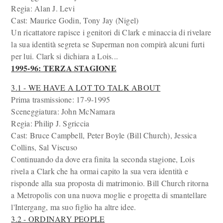
Regia: Alan J. Levi
Cast: Maurice Godin, Tony Jay (Nigel)
Un ricattatore rapisce i genitori di Clark e minaccia di rivelare
la sua identità segreta se Superman non compirà alcuni furti
per lui. Clark si dichiara a Lois...
1995-96: TERZA STAGIONE
3.1 - WE HAVE A LOT TO TALK ABOUT
Prima trasmissione: 17-9-1995
Sceneggiatura: John McNamara
Regia: Philip J. Sgriccia
Cast: Bruce Campbell, Peter Boyle (Bill Church), Jessica
Collins, Sal Viscuso
Continuando da dove era finita la seconda stagione, Lois
rivela a Clark che ha ormai capito la sua vera identità e
risponde alla sua proposta di matrimonio. Bill Church ritorna
a Metropolis con una nuova moglie e progetta di smantellare
l'Intergang, ma suo figlio ha altre idee.
3.2 - ORDINARY PEOPLE