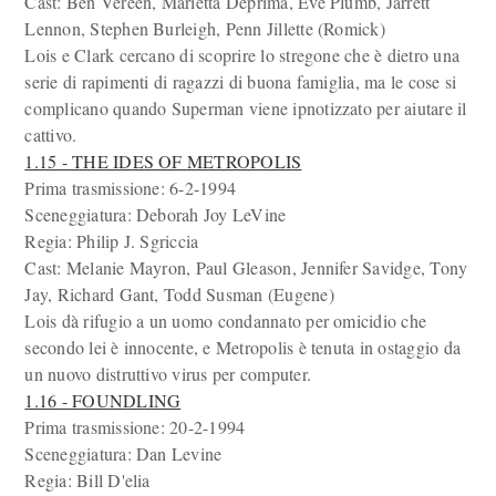
Cast: Ben Vereen, Marietta Deprima, Eve Plumb, Jarrett
Lennon, Stephen Burleigh, Penn Jillette (Romick)
Lois e Clark cercano di scoprire lo stregone che è dietro una
serie di rapimenti di ragazzi di buona famiglia, ma le cose si
complicano quando Superman viene ipnotizzato per aiutare il
cattivo.
1.15 - THE IDES OF METROPOLIS
Prima trasmissione: 6-2-1994
Sceneggiatura: Deborah Joy LeVine
Regia: Philip J. Sgriccia
Cast: Melanie Mayron, Paul Gleason, Jennifer Savidge, Tony
Jay, Richard Gant, Todd Susman (Eugene)
Lois dà rifugio a un uomo condannato per omicidio che
secondo lei è innocente, e Metropolis è tenuta in ostaggio da
un nuovo distruttivo virus per computer.
1.16 - FOUNDLING
Prima trasmissione: 20-2-1994
Sceneggiatura: Dan Levine
Regia: Bill D'elia