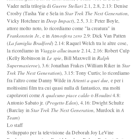
Vader nella trilogia di
Guerre Stellari
2.1, 2.8, 2.13: Denise
Crosby (Tasha Yar e Sela in
Star Trek The Next Generation
,
Vicky Hotchner in
Deep Impact
), 2.5, 3.1: Peter Boyle,
attore molto noto, lo ricordiamo come "la creatura" in
Frankenstein Jr.
, e in
Atmosfera zero
2.9: Dick Van Patten
(
La famiglia Bradford
) 2.14: Raquel Welch tra le altre cose,
la ricordiamo in
Viaggio allucinante
2.14, 2.16: Robert Culp
(Kelly Robinson in
Le spie
, Bill Maxwell in
Ralph
Supermaxieroe
), 3.6: Jonathan Frakes (William Riker in
Star
Trek The Next Generation
), 3.15: Tony Curtis; lo ricordiamo
fra l'altro come Danny Wilde in
Attenti a quei due
, e per i
moltissimi film tra cui quasi nulla di fantastico, ma molti
capolavori come
A qualcuno piace caldo
o
Houdini
4.8:
Antonio Sabato jr. (
Progetto Eden
), 4.16: Dwight Schultz
(Barclay in
Star Trek The Next Generation
, Murdock in
A
Team
)
Lo staff
Sviluppato per la televisione da Deborah Joy LeVine