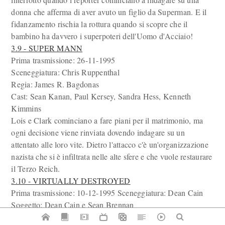
donna che afferma di aver avuto un figlio da Superman. E il
fidanzamento rischia la rottura quando si scopre che il
bambino ha davvero i superpoteri dell'Uomo d'Acciaio!
3.9 - SUPER MANN
Prima trasmissione: 26-11-1995
Sceneggiatura: Chris Ruppenthal
Regia: James R. Bagdonas
Cast: Sean Kanan, Paul Kersey, Sandra Hess, Kenneth
Kimmins
Lois e Clark cominciano a fare piani per il matrimonio, ma
ogni decisione viene rinviata dovendo indagare su un
attentato alle loro vite. Dietro l'attacco c'è un'organizzazione
nazista che si è infiltrata nelle alte sfere e che vuole restaurare
il Terzo Reich.
3.10 - VIRTUALLY DESTROYED
Prima trasmissione: 10-12-1995 Sceneggiatura: Dean Cain
Soggetto: Dean Cain e Sean Brennan
Regia: Jim Charleston