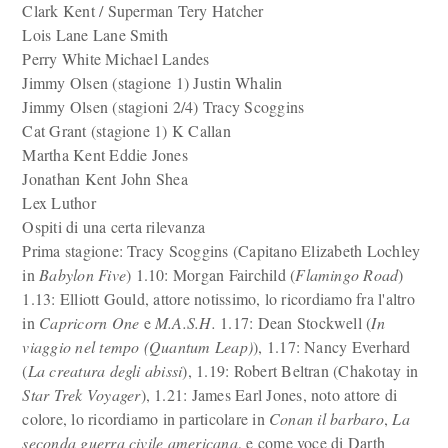
Clark Kent / Superman Tery Hatcher
Lois Lane Lane Smith
Perry White Michael Landes
Jimmy Olsen (stagione 1) Justin Whalin
Jimmy Olsen (stagioni 2/4) Tracy Scoggins
Cat Grant (stagione 1) K Callan
Martha Kent Eddie Jones
Jonathan Kent John Shea
Lex Luthor
Ospiti di una certa rilevanza
Prima stagione: Tracy Scoggins (Capitano Elizabeth Lochley
in
Babylon Five
) 1.10: Morgan Fairchild (
Flamingo Road
)
1.13: Elliott Gould, attore notissimo, lo ricordiamo fra l'altro
in
Capricorn One
e
M.A.S.H.
1.17: Dean Stockwell (
In
viaggio nel tempo (Quantum Leap)
), 1.17: Nancy Everhard
(
La creatura degli abissi
), 1.19: Robert Beltran (Chakotay in
Star Trek Voyager
), 1.21: James Earl Jones, noto attore di
colore, lo ricordiamo in particolare in
Conan il barbaro
,
La
seconda guerra civile americana
, e come voce di Darth