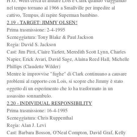
H.G. Wells cerca di aiutare Lois e Clark quando viaggiando
nel tempo tornano al 1966 a Smallville per impedire al
cattivo, Tempus, di rapire Superman bambino.
2.19 - TARGET: JIMMY OLSEN!
Prima trasmissione: 2-4-1995
Sceneggiatura: Tony Blake & Paul Jackson
Regia: David S. Jackson
Cast: Jim Pirri, Claire Yarlett, Meredith Scott Lynn, Charles
Napier, Erick Avari, David Sage, Alaina Reed Hall, Michelle
Phillips (Claudette Wilder)
Mentre le improvvise "fughe" di Clark continuano a causare
problemi al rapporto con Lois, si scopre che Jimmy è stato
oggetto di un esperimento che lo ha trasformato in un
assassino sonnambulo.
2.20 - INDIVIDUAL RESPONSIBILITY
Prima trasmissione: 16-4-1995
Sceneggiatura: Chris Ruppenthal
Regia: Alan J. Levi
Cast: Barbara Bosson, O'Neal Compton, David Graf, Kelly