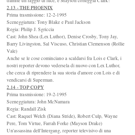
tramite un raggio di luce, e Mayson corteggia Clark!
2.13 - THE PHOENIX
Prima trasmissione: 12-2-1995
Sceneggiatura: Tony Blake e Paul Jackson
Regia: Philip J. Sgriccia
Cast: John Shea (Lex Luthor), Denise Crosby, Tony Jay,
Barry Livingston, Sal Viscuso, Christian Clemenson (Rollie
Vale)
Anche se le cose cominciano a scaldarsi fra Lois e Clark, i
nostri reporter devono vedersela di nuovo con Lex Luthor,
che cerca di riprendere la sua storia d'amore con Lois e di
vendicarsi di Superman.
2.14 - TOP COPY
Prima trasmissione: 19-2-1995
Sceneggiatura: John McNamara
Regia: Randall Zisk
Cast: Raquel Welch (Diana Stride), Robert Culp, Wayne
Pere, Tom Virtue, Farrah Forke (Mayson Drake)
Un'assassina dell'Intergang, reporter televisivo di una