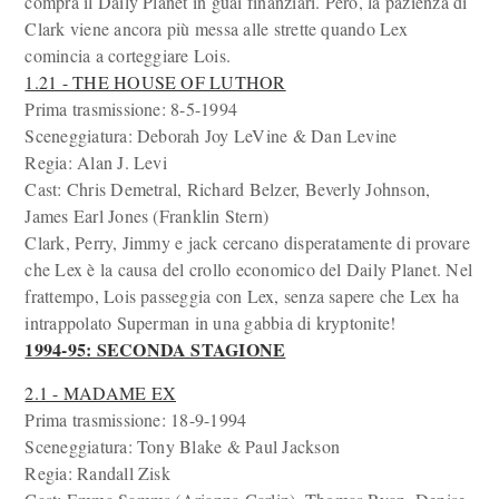
compra il Daily Planet in guai finanziari. Però, la pazienza di
Clark viene ancora più messa alle strette quando Lex
comincia a corteggiare Lois.
1.21 - THE HOUSE OF LUTHOR
Prima trasmissione: 8-5-1994
Sceneggiatura: Deborah Joy LeVine & Dan Levine
Regia: Alan J. Levi
Cast: Chris Demetral, Richard Belzer, Beverly Johnson,
James Earl Jones (Franklin Stern)
Clark, Perry, Jimmy e jack cercano disperatamente di provare
che Lex è la causa del crollo economico del Daily Planet. Nel
frattempo, Lois passeggia con Lex, senza sapere che Lex ha
intrappolato Superman in una gabbia di kryptonite!
1994-95: SECONDA STAGIONE
2.1 - MADAME EX
Prima trasmissione: 18-9-1994
Sceneggiatura: Tony Blake & Paul Jackson
Regia: Randall Zisk