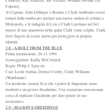
Clohessy, Ray Abruzzo, Sal Viscuso, William Devane (Al
Capone)
Al Capone, John Dillinger e Bonnie e Clyde sembrano essere
tornati dalla tomba per iniziare una nuova ondata di crimini a
Metropolis, e le indagini di Lois e Clark li portano nel bel
mezzo di una sparatoria nella quale Clark viene colpito. Clark
deve fingere di essere morto per proteggere la propria
identità.
2.8 - A BOLT FROM THE BLUE
Prima trasmissione: 20-11-1994
Sceneggiatura: Kathy McCormick
Regia: Philip J. Sgriccia
Cast: Leslie Jordan, Denise Crosby, Cindy Williams
(Wandamae)
Un incidente casuale fà sì che i poteri di Superman siano
trasferiti a un povero disadattato. Una scienziata ossessionata
cerca di replicare l'incidente per dare potere al suo
arcinemico.
2.9 - SEASON'S GREEDINGS