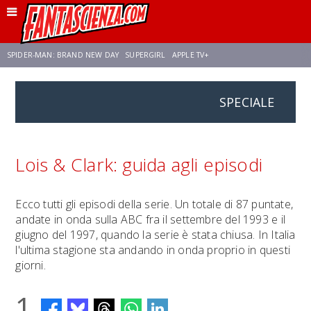
SPIDER-MAN: BRAND NEW DAY
SUPERGIRL
APPLE TV+
SPECIALE
FRANCO RICCIARDIELLO
ZENDAYA
AVENGERS: DOOMSDAY
STAR TREK
NETFLIX
SADIE SINK
STAR TREK: STRANGE NEW WORLDS
Lois & Clark: guida agli episodi
Ecco tutti gli episodi della serie. Un totale di 87 puntate,
andate in onda sulla ABC fra il settembre del 1993 e il
giugno del 1997, quando la serie è stata chiusa. In Italia
l'ultima stagione sta andando in onda proprio in questi
giorni.
1