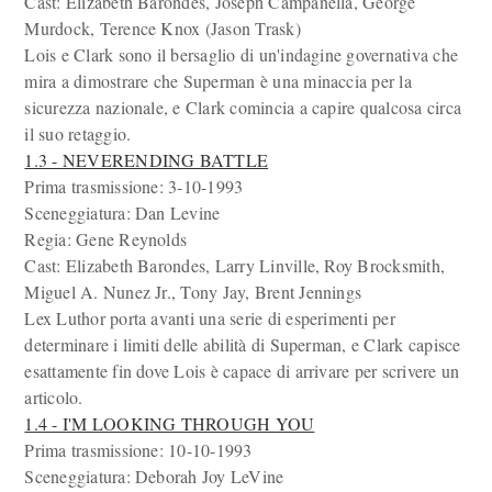
Cast: Elizabeth Barondes, Joseph Campanella, George
Murdock, Terence Knox (Jason Trask)
Lois e Clark sono il bersaglio di un'indagine governativa che
mira a dimostrare che Superman è una minaccia per la
sicurezza nazionale, e Clark comincia a capire qualcosa circa
il suo retaggio.
1.3 - NEVERENDING BATTLE
Prima trasmissione: 3-10-1993
Sceneggiatura: Dan Levine
Regia: Gene Reynolds
Cast: Elizabeth Barondes, Larry Linville, Roy Brocksmith,
Miguel A. Nunez Jr., Tony Jay, Brent Jennings
Lex Luthor porta avanti una serie di esperimenti per
determinare i limiti delle abilità di Superman, e Clark capisce
esattamente fin dove Lois è capace di arrivare per scrivere un
articolo.
1.4 - I'M LOOKING THROUGH YOU
Prima trasmissione: 10-10-1993
Sceneggiatura: Deborah Joy LeVine