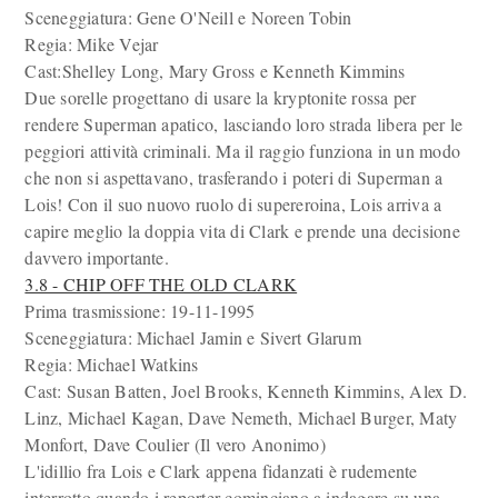
Sceneggiatura: Gene O'Neill e Noreen Tobin
Regia: Mike Vejar
Cast:Shelley Long, Mary Gross e Kenneth Kimmins
Due sorelle progettano di usare la kryptonite rossa per
rendere Superman apatico, lasciando loro strada libera per le
peggiori attività criminali. Ma il raggio funziona in un modo
che non si aspettavano, trasferando i poteri di Superman a
Lois! Con il suo nuovo ruolo di supereroina, Lois arriva a
capire meglio la doppia vita di Clark e prende una decisione
davvero importante.
3.8 - CHIP OFF THE OLD CLARK
Prima trasmissione: 19-11-1995
Sceneggiatura: Michael Jamin e Sivert Glarum
Regia: Michael Watkins
Cast: Susan Batten, Joel Brooks, Kenneth Kimmins, Alex D.
Linz, Michael Kagan, Dave Nemeth, Michael Burger, Maty
Monfort, Dave Coulier (Il vero Anonimo)
L'idillio fra Lois e Clark appena fidanzati è rudemente
interrotto quando i reporter cominciano a indagare su una