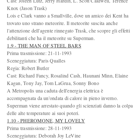
Cast: Joleen Lutz, Jerry Hardin, L. Scott Caldwell, Terence
Knox (Jason Trask)
Lois e Clark vanno a Smallville, dove un amico dei Kent ha
trovato uno strano meteorite. Il meteorite suscita anche
l'attenzione dell'agente rinnegato Trask, che scopre gli effetti
debilitanti che ha il meteorite su Superman.
1.9 - THE MAN OF STEEL BARS
Prima trasmissione: 21-11-1993
Sceneggiatura: Paris Qualles
Regia: Robert Butler
Cast: Richard Fancy, Rosalind Cash, Haunani Minn, Elaine
Kagan, Tony Jay, Tom LaGrua, Sonny Bono
A Metropolis una caduta dell'energia elettrica è
accompagnata da un'ondata di calore in pieno inverno.
Superman viene arrestato quando gli scienziati danno la colpa
delle alte temperature ai suoi poteri.
1.10 - PHEROMONE, MY LOVELY
Prima trasmissione: 28-11-1993
Sceneggiatura: Deborah Joy LeVine