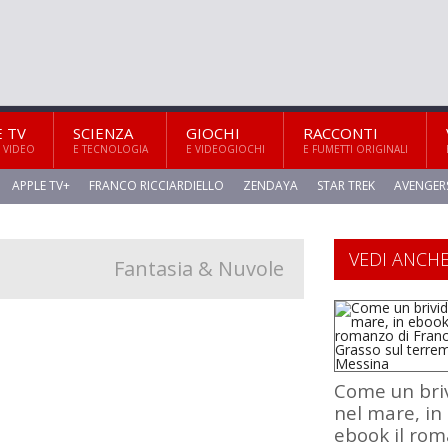
E TV
SCIENZA
GIOCHI
RACCONTI
 VIDEO
E TECNOLOGIA
E VIDEOGIOCHI
E FUMETTI ORIGINALI
APPLE TV+
FRANCO RICCIARDIELLO
ZENDAYA
STAR TREK
AVENGER
VEDI ANCH
Fantasia & Nuvole
Come un bri
nel mare, in
ebook il ro