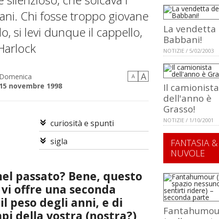
ceani. Chi fosse troppo giovane
La vendetta 
, si levi dunque il cappello,
Babbani!
Harlock
NOTIZIE / 5/02/2003
A
Domenica
A
15 novembre 1998
Il camionista
dell'anno è
Grasso!
NOTIZIE / 1/10/2001
curiosità e spunti
sigla
FANTASIA &
NUVOLE
nel passato? Bene, questo
 vi offre una seconda
il peso degli anni, e di
Fantahumou
i della vostra (nostra?)