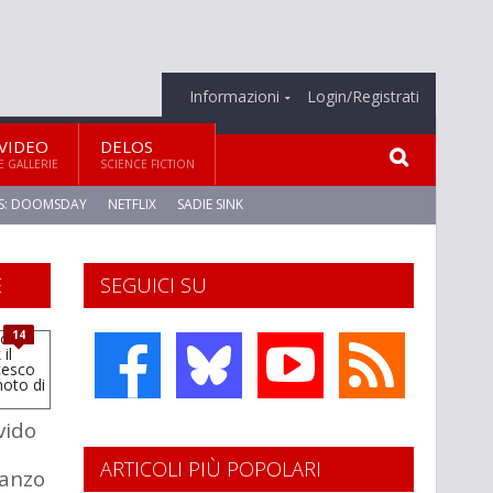
Informazioni
Login/Registrati
VIDEO
DELOS
E GALLERIE
SCIENCE FICTION
S: DOOMSDAY
NETFLIX
SADIE SINK
E
SEGUICI SU
14
vido
ARTICOLI PIÙ POPOLARI
manzo