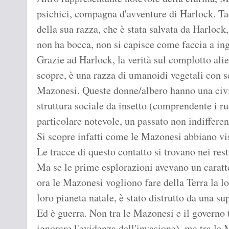
psichici, compagna d'avventure di Harlock. Tad
della sua razza, che è stata salvata da Harlock
non ha bocca, non si capisce come faccia a ing
Grazie ad Harlock, la verità sul complotto alie
scopre, è una razza di umanoidi vegetali con s
Mazonesi. Queste donne/albero hanno una civi
struttura sociale da insetto (comprendente i ruo
particolare notevole, un passato non indifferen
Si scopre infatti come le Mazonesi abbiano visi
Le tracce di questo contatto si trovano nei res
Ma se le prime esplorazioni avevano un caratte
ora le Mazonesi vogliono fare della Terra la l
loro pianeta natale, è stato distrutto da una su
Ed è guerra. Non tra le Mazonesi e il governo 
ignorare l'evidenza dell'invasione), ma tra le