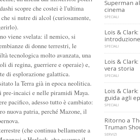
Superman al
ashi scopre che costei è l'ultima
cinema
, che si nutre di alcol (curiosamente,
SPECIALI
erirlo).
Lois & Clark:
no viene svelata: il nemico, si
introduzion
embianze di donne terrestri, le
SPECIALI
ltà tecnologica molto avanzata, una
Lois & Clark: 
li di regina, guerriere e operaie) e,
vera storia
te di esplorazione galattica.
SPECIALI
tato la Terra già in epoca neolitica.
Lois & Clark:
ti pre-incaici e nelle piramidi Maya.
guida agli ep
re pacifico, adesso tutto è cambiato:
SPECIALI
oro nuova patria, perché Mazone, il
Ritorno a Th
pernova.
Truman Sho
terrestre (che continua bellamente a
SERVIZI
 Mazonesi e Harlock, che assume il