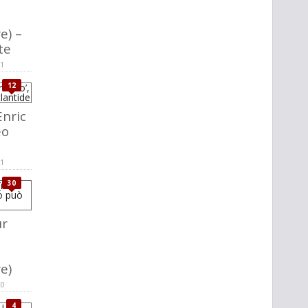
e) –
te
21
12
nric
eo
21
30
r
re)
20
4