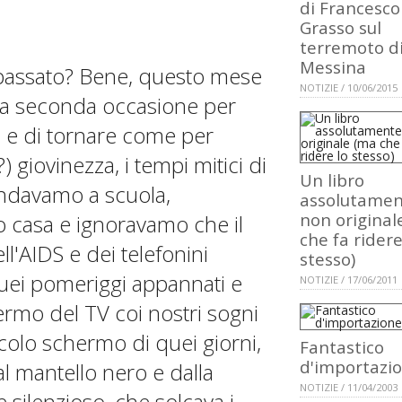
di Francesco
Grasso sul
terremoto d
Messina
l passato? Bene, questo mese
NOTIZIE / 10/06/2015
 una seconda occasione per
i, e di tornare come per
) giovinezza, i tempi mitici di
Un libro
andavamo a scuola,
assolutame
non original
o casa e ignoravamo che il
che fa ridere
ell'AIDS e dei telefonini
stesso)
quei pomeriggi appannati e
NOTIZIE / 17/06/2011
hermo del TV coi nostri sogni
colo schermo di quei giorni,
Fantastico
d'importazi
al mantello nero e dalla
NOTIZIE / 11/04/2003
 silenzioso, che solcava i