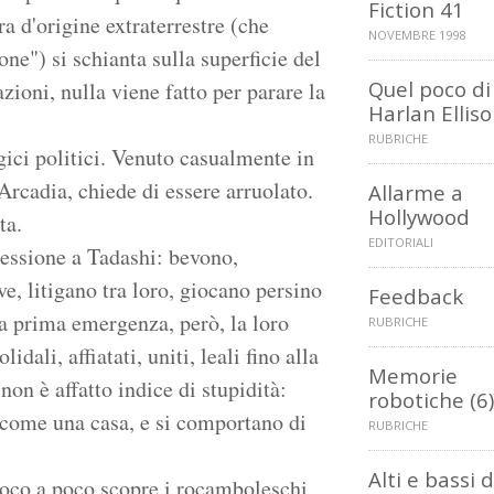
Fiction 41
 d'origine extraterrestre (che
NOVEMBRE 1998
ne") si schianta sulla superficie del
Quel poco di
ioni, nulla viene fatto per parare la
Harlan Ellis
RUBRICHE
gici politici. Venuto casualmente in
'Arcadia, chiede di essere arruolato.
Allarme a
Hollywood
ta.
EDITORIALI
ressione a Tadashi: bevono,
e, litigano tra loro, giocano persino
Feedback
la prima emergenza, però, la loro
RUBRICHE
idali, affiatati, uniti, leali fino alla
Memorie
non è affatto indice di stupidità:
robotiche (6)
 come una casa, e si comportano di
RUBRICHE
Alti e bassi d
 poco a poco scopre i rocamboleschi