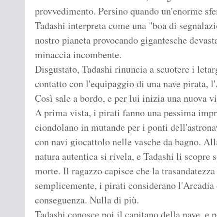
provvedimento. Persino quando un'enorme sfera
Tadashi interpreta come una "boa di segnalazio
nostro pianeta provocando gigantesche devastaz
minaccia incombente.
Disgustato, Tadashi rinuncia a scuotere i letar
contatto con l'equipaggio di una nave pirata, l
Così sale a bordo, e per lui inizia una nuova vi
A prima vista, i pirati fanno una pessima imp
ciondolano in mutande per i ponti dell'astronav
con navi giocattolo nelle vasche da bagno. Al
natura autentica si rivela, e Tadashi li scopre sol
morte. Il ragazzo capisce che la trasandatezza 
semplicemente, i pirati considerano l'Arcadia
conseguenza. Nulla di più.
Tadashi conosce poi il capitano della nave, e