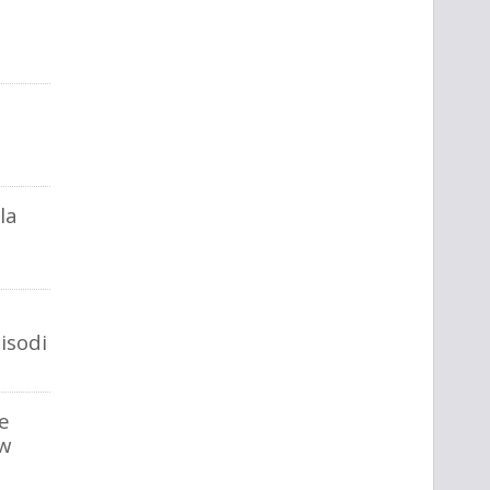
e
la
isodi
e
w