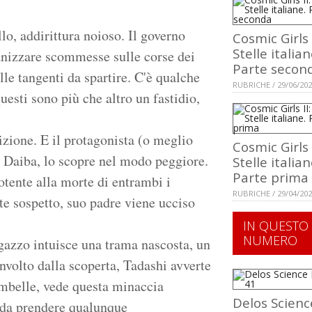
lo, addirittura noioso. Il governo
Cosmic Girls I
Stelle italian
anizzare scommesse sulle corse dei
Parte secon
lle tangenti da spartire. C'è qualche
RUBRICHE / 29/06/20
uesti sono più che altro un fastidio,
lizione. E il protagonista (o meglio
Cosmic Girls I
hi Daiba, lo scopre nel modo peggiore.
Stelle italian
Parte prima
potente alla morte di entrambi i
RUBRICHE / 29/04/20
nte sospetto, suo padre viene ucciso
IN QUESTO
NUMERO
ragazzo intuisce una trama nascosta, un
nvolto dalla scoperta, Tadashi avverte
 imbelle, vede questa minaccia
Delos Scienc
 da prendere qualunque