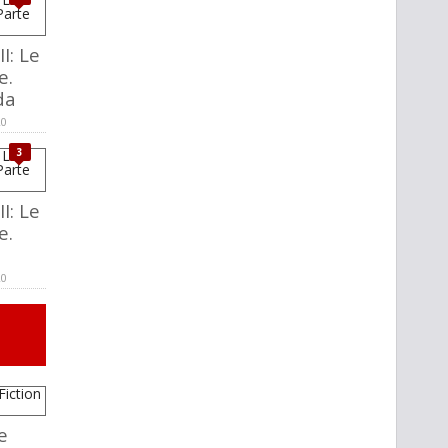
I: Le
e.
da
20
3
I: Le
e.
20
e