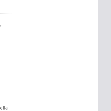
on
ella