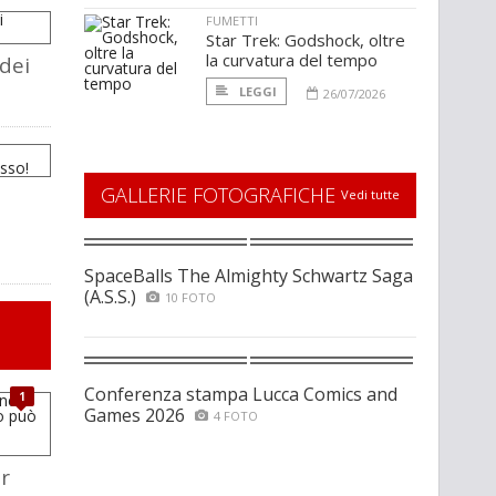
FUMETTI
Star Trek: Godshock, oltre
la curvatura del tempo
dei
LEGGI
26/07/2026
GALLERIE FOTOGRAFICHE
Vedi tutte
SpaceBalls The Almighty Schwartz Saga
(A.S.S.)
10 FOTO
Conferenza stampa Lucca Comics and
1
Games 2026
4 FOTO
r