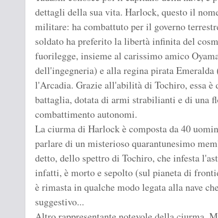
dettagli della sua vita. Harlock, questo il nom
militare: ha combattuto per il governo terrestr
soldato ha preferito la libertà infinita del cosm
fuorilegge, insieme al carissimo amico Oyama
dell'ingegneria) e alla regina pirata Emeralda 
l'Arcadia. Grazie all'abilità di Tochiro, essa 
battaglia, dotata di armi strabilianti e di una f
combattimento autonomi.
La ciurma di Harlock è composta da 40 uomini
parlare di un misterioso quarantunesimo membr
detto, dello spettro di Tochiro, che infesta l'as
infatti, è morto e sepolto (sul pianeta di fro
è rimasta in qualche modo legata alla nave che
suggestivo...
Altro rappresentante notevole della ciurma, M