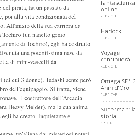
fantascienz
e del pirata, ha un passato da
online
e, poi alla vita condizionata del
RUBRICHE
o. All'inizio della sua carriera da
Harlock
 Tochiro (un nanetto genio
RUBRICHE
(amante di Tochiro), egli ha costruito
è divenuta una potentissima nave da
Voyager
continuerà
lotta di mini-vascelli da
RUBRICHE
 (di cui 3 donne). Tadashi sente però
Omega SF* G
Anni d'Oro
o dell'equipaggio. Si tratta, viene
RUBRICHE
tronave. Il costruttore dell'Arcadia,
ntiera Heavy Melder), ma la sua anima
Superman: l
 egli ha creato. Inquietante e
storia
SPECIALI
eeme, un'aliena dai misteriosi poteri