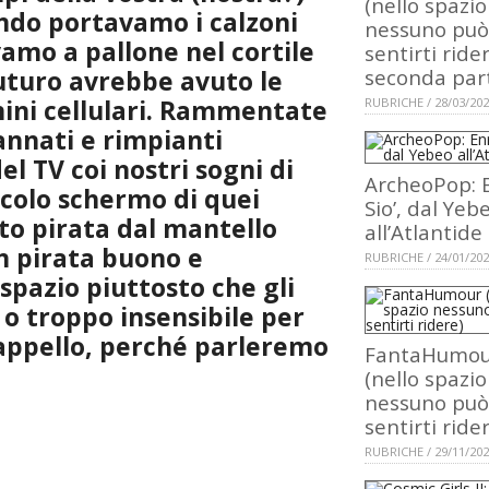
(nello spazio
ando portavamo i calzoni
nessuno può
amo a pallone nel cortile
sentirti rider
futuro avrebbe avuto le
seconda par
fonini cellulari. Rammentate
RUBRICHE / 28/03/20
nnati e rimpianti
el TV coi nostri sogni di
ArcheoPop: E
ccolo schermo di quei
Sio’, dal Yeb
rto pirata dal mantello
all’Atlantide
un pirata buono e
RUBRICHE / 24/01/20
o spazio piuttosto che gli
 o troppo insensibile per
cappello, perché parleremo
FantaHumou
(nello spazio
nessuno può
sentirti ride
RUBRICHE / 29/11/20