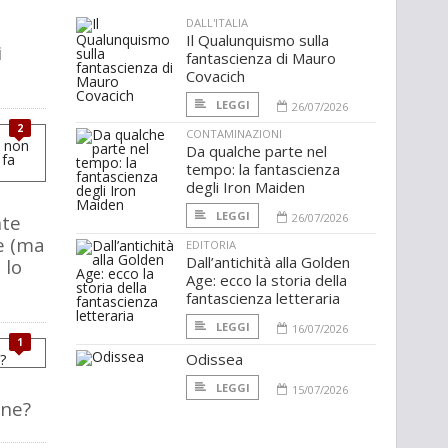
DALL'ITALIA
Il Qualunquismo sulla
i
fantascienza di Mauro
Covacich
LEGGI
26/07/2026
2
CONTAMINAZIONI
Da qualche parte nel
tempo: la fantascienza
degli Iron Maiden
LEGGI
nte
26/07/2026
e (ma
EDITORIA
Dall’antichità alla Golden
 lo
Age: ecco la storia della
fantascienza letteraria
LEGGI
16/07/2026
1
Odissea
LEGGI
15/07/2026
one?