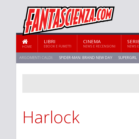
LIBRI
CINEMA
SERI
EBOOK E FUMETTI
NEWS E RECENSIONI
NEWS E
HOME
ARGOMENTI CALDI:
SPIDER-MAN: BRAND NEW DAY
SUPERGIRL
STAR TREK: STRANGE NEW WORLDS
Harlock