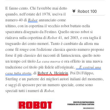
E fanno cento. Chi l'avrebbe mai detto
Robot 100
quando, nell'estate del 1978, usciva il
numero 40 di
Robot
annunciato come
ultimo, con in copertina il vecchio robot buttato nella
spazzatura disegnato da Festino. Quello stesso robot si
rialzava sulla copertina di
Robot
41, nel 2003, e ora taglia il
traguardo dei cento numeri. Tanto è cambiato da allora ma
come fil rouge con l'edizione classica questo numero propone
forse il più classico dei racconti di fantascienza, quello noto
un tempo col titolo
La casa nuova
e ora offerto in una nuova
traduzione col titolo più fedele all'originale,
…E costruì una
casa tutta storta
, di
Robert A. Heinlein
. Poi Di Filippo,
Sterling e un parterre dei migliori autori italiani del momento,
e saggi di spessore per un numero speciale, come sono
speciali tutti i numeri di
Robot
.