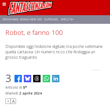
SPIDER-MAN: BRAND NEW DAY
SUPERGIRL
APPLE TV+
Robot, e fanno 100
FRANCO RICCIARDIELLO
ZENDAYA
STAR TREK
AVENGERS: DOOMSDAY
Disponibile oggi l'edizione digitale, tra poche settimane
quella cartacea. Un numero ricco che festeggia un
NETFLIX
SADIE SINK
STAR TREK: STRANGE NEW WORLDS
grosso traguardo.
3
Articolo di
S*
Martedì
2 aprile 2024
A
A