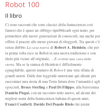
Robot 100
Il libro
Ci sono racconti che sono classici della fantascienza così
famosi che è quasi un obbligo ripubblicarli ogni tanto, per
permettere alle nuove generazioni di conoscerli, ma anche per
offrire il piacere alle meno giovani di rileggerli. Tra questi c’è
Robert A. Heinlein
senza dubbio
La casa nuova
di
, che per
la prima volta esce su Robot in una nuova traduzione e con
titolo più vicino all’originale,
…E costruì una casa tutta
storta
. Ma se la statura di Heinlein è difficilmente
eguagliabile, questo numero di
Robo
t
è una vera sfilata di
grandi autori. Dalle due leggende americane qui alleate per
raccontare una storia di una Terra futura dove l’umanità è agli
Bruce Sterling
Paul Di Filippo
sgoccioli,
e
, alla bravissima
Daniela Piegai
, con un racconto tutto nuovo, ad alcuni dei
migliori nomi della fantascienza italiana di questi anni,
Franci Conforti
Davide Del Popolo Riolo
,
(tre premi