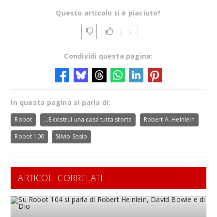
Questo articolo ti è piaciuto?
3
Condividi questa pagina:
In questa pagina si parla di:
Robot
…E costruì una casa tutta storta
Robert A. Heinlein
Robot 100
Silvio Sosio
ARTICOLI CORRELATI