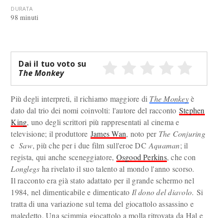
DURATA
98 minuti
Dai il tuo voto su
The Monkey
Più degli interpreti, il richiamo maggiore di
The Monkey
è
dato dal trio dei nomi coinvolti: l'autore del racconto
Stephen
King
, uno degli scrittori più rappresentati al cinema e
televisione; il produttore
James Wan
, noto per
The Conjuring
e
Saw
, più che per i due film sull'eroe DC
Aquaman
; il
regista, qui anche sceneggiatore,
Osgood Perkins
, che con
Longlegs
ha rivelato il suo talento al mondo l'anno scorso.
Il racconto era già stato adattato per il grande schermo nel
1984, nel dimenticabile e dimenticato
Il dono del diavolo
. Si
tratta di una variazione sul tema del giocattolo assassino e
maledetto. Una scimmia giocattolo a molla ritrovata da Hal e