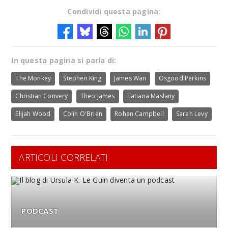
Condividi questa pagina:
In questa pagina si parla di:
The Monkey
Stephen King
James Wan
Osgood Perkins
Christian Convery
Theo James
Tatiana Maslany
Elijah Wood
Colin O'Brien
Rohan Campbell
Sarah Levy
ARTICOLI CORRELATI
PODCAST