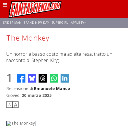
SPIDER-MAN: BRAND NEW DAY
SUPERGIRL
APPLE TV+
The Monkey
FRANCO RICCIARDIELLO
ZENDAYA
STAR TREK
AVENGERS: DOOMSDAY
Un horror a basso costo ma ad alta resa, tratto un
racconto di Stephen King.
NETFLIX
SADIE SINK
STAR TREK: STRANGE NEW WORLDS
1
Recensione di
Emanuele Manco
Giovedì
20 marzo 2025
A
A