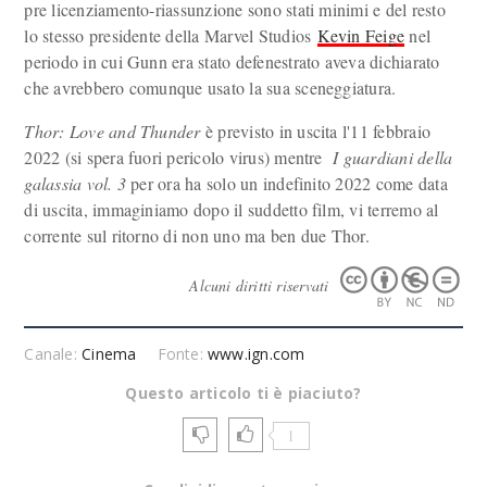
pre licenziamento-riassunzione sono stati minimi e del resto
lo stesso presidente della Marvel Studios
Kevin Feige
nel
periodo in cui Gunn era stato defenestrato aveva dichiarato
che avrebbero comunque usato la sua sceneggiatura.
Thor: Love and Thunder
è previsto in uscita l'11 febbraio
2022 (si spera fuori pericolo virus) mentre
I guardiani della
galassia vol. 3
per ora ha solo un indefinito 2022 come data
di uscita, immaginiamo dopo il suddetto film, vi terremo al
corrente sul ritorno di non uno ma ben due Thor.
Alcuni diritti riservati
Canale:
Cinema
Fonte:
www.ign.com
Questo articolo ti è piaciuto?
1