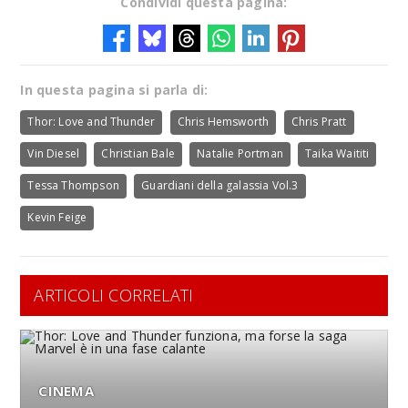
Condividi questa pagina:
In questa pagina si parla di:
Thor: Love and Thunder
Chris Hemsworth
Chris Pratt
Vin Diesel
Christian Bale
Natalie Portman
Taika Waititi
Tessa Thompson
Guardiani della galassia Vol.3
Kevin Feige
ARTICOLI CORRELATI
CINEMA