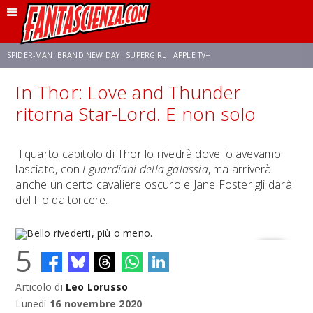
SPIDER-MAN: BRAND NEW DAY
SUPERGIRL
APPLE TV+
In Thor: Love and Thunder
FRANCO RICCIARDIELLO
ZENDAYA
STAR TREK
AVENGERS: DOOMSDAY
ritorna Star-Lord. E non solo
NETFLIX
SADIE SINK
STAR TREK: STRANGE NEW WORLDS
Il quarto capitolo di Thor lo rivedrà dove lo avevamo
lasciato, con
I guardiani della galassia
, ma arriverà
anche un certo cavaliere oscuro e Jane Foster gli darà
del filo da torcere.
5
Articolo di
Leo Lorusso
Bello rivederti, più o meno.
Lunedì
16 novembre 2020