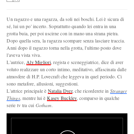
Un ragazzo e una ragazza, da soli nei boschi. Lei è sicura di
sé, lui un po' incerto. Soprattutto quando lei entra in una
grotta buia, per poi uscirne con in mano una strana pietra.
Dopo quella sera, la ragazza scompare senza lasciare traccia.
Anni dopo il ragazzo torna nella grotta, l'ultimo posto dove
l'aveva vista viva.
L'autrice,
Aly Migliori
, regista e sceneggiatrice, dice di aver
voluto realizzare un corto intimo, meditativo, affascinata dalle
atmosfere di H.P. Lovecraft che leggeva in quel periodo. Ci
sono metafore, allusioni, suggestioni.
L'attrice principale è
Natalia Dyer
, che ricorderete in
Stranger
Things
, mentre lui è
Kasey Buckley
, comparso in qualche
serie tv tra cui
Gotham
.