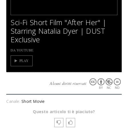
Sci-Fi Short Film "After Her" |
Starring Natalia Dyer | DUST
Exclusive
DA YOUTUBE
PLAY
Alcuni diritti riservati
Canale:
Short Movie
Questo articolo ti è piaciuto?