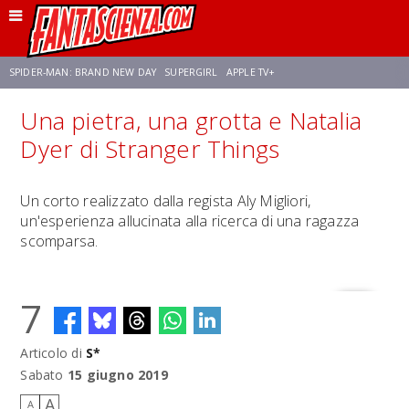
SPIDER-MAN: BRAND NEW DAY
SUPERGIRL
APPLE TV+
Una pietra, una grotta e Natalia
FRANCO RICCIARDIELLO
ZENDAYA
STAR TREK
AVENGERS: DOOMSDAY
Dyer di Stranger Things
NETFLIX
SADIE SINK
STAR TREK: STRANGE NEW WORLDS
Un corto realizzato dalla regista Aly Migliori,
un'esperienza allucinata alla ricerca di una ragazza
scomparsa.
7
Articolo di
S*
Sabato
15 giugno 2019
A
A