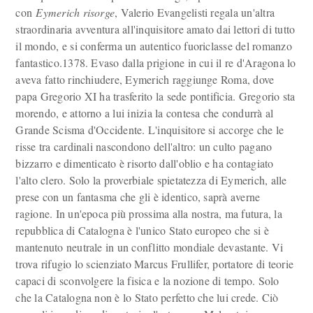
con
Eymerich risorge
, Valerio Evangelisti regala un'altra
straordinaria avventura all'inquisitore amato dai lettori di tutto
il mondo, e si conferma un autentico fuoriclasse del romanzo
fantastico.1378. Evaso dalla prigione in cui il re d'Aragona lo
aveva fatto rinchiudere, Eymerich raggiunge Roma, dove
papa Gregorio XI ha trasferito la sede pontificia. Gregorio sta
morendo, e attorno a lui inizia la contesa che condurrà al
Grande Scisma d'Occidente. L'inquisitore si accorge che le
risse tra cardinali nascondono dell'altro: un culto pagano
bizzarro e dimenticato è risorto dall'oblio e ha contagiato
l'alto clero. Solo la proverbiale spietatezza di Eymerich, alle
prese con un fantasma che gli è identico, saprà averne
ragione. In un'epoca più prossima alla nostra, ma futura, la
repubblica di Catalogna è l'unico Stato europeo che si è
mantenuto neutrale in un conflitto mondiale devastante. Vi
trova rifugio lo scienziato Marcus Frullifer, portatore di teorie
capaci di sconvolgere la fisica e la nozione di tempo. Solo
che la Catalogna non è lo Stato perfetto che lui crede. Ciò