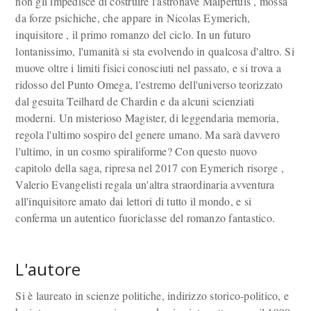
non gli impedisce di costruire l'astronave Malpertuis , mossa
da forze psichiche, che appare in Nicolas Eymerich,
inquisitore , il primo romanzo del ciclo. In un futuro
lontanissimo, l'umanità si sta evolvendo in qualcosa d'altro. Si
muove oltre i limiti fisici conosciuti nel passato, e si trova a
ridosso del Punto Omega, l'estremo dell'universo teorizzato
dal gesuita Teilhard de Chardin e da alcuni scienziati
moderni. Un misterioso Magister, di leggendaria memoria,
regola l'ultimo sospiro del genere umano. Ma sarà davvero
l'ultimo, in un cosmo spiraliforme? Con questo nuovo
capitolo della saga, ripresa nel 2017 con Eymerich risorge ,
Valerio Evangelisti regala un'altra straordinaria avventura
all'inquisitore amato dai lettori di tutto il mondo, e si
conferma un autentico fuoriclasse del romanzo fantastico.
L'autore
Si è laureato in scienze politiche, indirizzo storico-politico, e