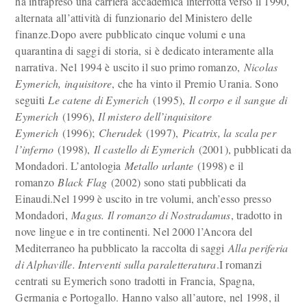
ha intrapreso una carriera accademica interrotta verso il 1990,
alternata all’attività di funzionario del Ministero delle
finanze.Dopo avere pubblicato cinque volumi e una
quarantina di saggi di storia, si è dedicato interamente alla
narrativa. Nel 1994 è uscito il suo primo romanzo,
Nicolas
Eymerich, inquisitore
, che ha vinto il Premio Urania. Sono
seguiti
Le catene di Eymerich
(1995),
Il corpo e il sangue di
Eymerich
(1996),
Il mistero dell’inquisitore
Eymerich
(1996);
Cherudek
(1997),
Picatrix, la scala per
l’inferno
(1998),
Il castello di Eymerich
(2001), pubblicati da
Mondadori. L’antologia
Metallo urlante
(1998) e il
romanzo
Black Flag
(2002) sono stati pubblicati da
Einaudi.Nel 1999 è uscito in tre volumi, anch’esso presso
Mondadori,
Magus. Il romanzo di Nostradamus
, tradotto in
nove lingue e in tre continenti. Nel 2000 l’Ancora del
Mediterraneo ha pubblicato la raccolta di saggi
Alla periferia
di Alphaville. Interventi sulla paraletteratura
.I romanzi
centrati su Eymerich sono tradotti in Francia, Spagna,
Germania e Portogallo. Hanno valso all’autore, nel 1998, il