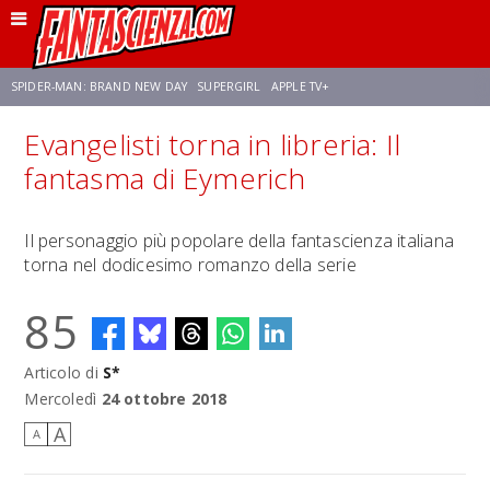
SPIDER-MAN: BRAND NEW DAY
SUPERGIRL
APPLE TV+
Evangelisti torna in libreria: Il
FRANCO RICCIARDIELLO
ZENDAYA
STAR TREK
AVENGERS: DOOMSDAY
fantasma di Eymerich
NETFLIX
SADIE SINK
CELIA ROSE GOODING
Il personaggio più popolare della fantascienza italiana
torna nel dodicesimo romanzo della serie
85
Articolo di
S*
Mercoledì
24 ottobre 2018
A
A