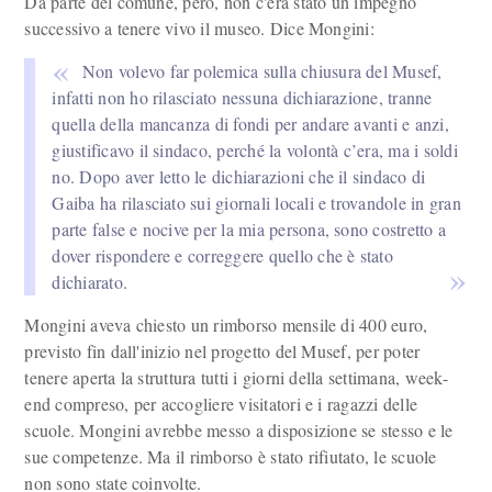
Da parte del comune, però, non c'era stato un impegno
successivo a tenere vivo il museo. Dice Mongini:
Non volevo far polemica sulla chiusura del Musef,
infatti non ho rilasciato nessuna dichiarazione, tranne
quella della mancanza di fondi per andare avanti e anzi,
giustificavo il sindaco, perché la volontà c’era, ma i soldi
no. Dopo aver letto le dichiarazioni che il sindaco di
Gaiba ha rilasciato sui giornali locali e trovandole in gran
parte false e nocive per la mia persona, sono costretto a
dover rispondere e correggere quello che è stato
dichiarato.
Mongini aveva chiesto un rimborso mensile di 400 euro,
previsto fin dall'inizio nel progetto del Musef, per poter
tenere aperta la struttura tutti i giorni della settimana, week-
end compreso, per accogliere visitatori e i ragazzi delle
scuole. Mongini avrebbe messo a disposizione se stesso e le
sue competenze. Ma il rimborso è stato rifiutato, le scuole
non sono state coinvolte.