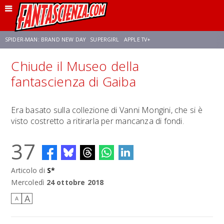
SPIDER-MAN: BRAND NEW DAY
SUPERGIRL
APPLE TV+
Chiude il Museo della
FRANCO RICCIARDIELLO
ZENDAYA
STAR TREK
AVENGERS: DOOMSDAY
fantascienza di Gaiba
NETFLIX
SADIE SINK
STAR TREK: STRANGE NEW WORLDS
Era basato sulla collezione di Vanni Mongini, che si è
visto costretto a ritirarla per mancanza di fondi.
37
Articolo di
S*
Mercoledì
24 ottobre 2018
A
A