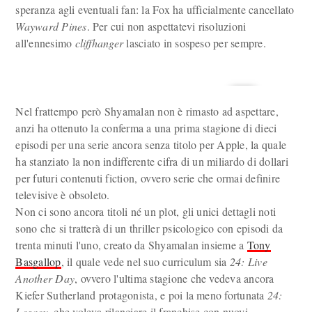
speranza agli eventuali fan: la Fox ha ufficialmente cancellato
Wayward Pines
. Per cui non aspettatevi risoluzioni
all'ennesimo
cliffhanger
lasciato in sospeso per sempre.
Nel frattempo però Shyamalan non è rimasto ad aspettare,
anzi ha ottenuto la conferma a una prima stagione di dieci
episodi per una serie ancora senza titolo per Apple, la quale
ha stanziato la non indifferente cifra di un miliardo di dollari
per futuri contenuti fiction, ovvero serie che ormai definire
televisive è obsoleto.
Non ci sono ancora titoli né un plot, gli unici dettagli noti
sono che si tratterà di un thriller psicologico con episodi da
trenta minuti l'uno, creato da Shyamalan insieme a
Tony
Basgallop
, il quale vede nel suo curriculum sia
24: Live
Another Day
, ovvero l'ultima stagione che vedeva ancora
Kiefer Sutherland protagonista, e poi la meno fortunata
24:
Legacy
, che voleva rilanciare il franchise con nuovi