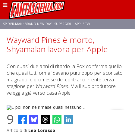
SPIDER-MAN: BRAND NEW DAY
SUPERGIRL
APPLE TV+
Wayward Pines è morto,
FRANCO RICCIARDIELLO
ZENDAYA
STAR TREK
AVENGERS: DOOMSDAY
Shyamalan lavora per Apple
NETFLIX
SADIE SINK
STAR TREK: STRANGE NEW WORLDS
Con quasi due anni di ritardo la Fox conferma quello
che quasi tutti ormai davano purtroppo per scontato:
malgrado le promesse del contrario, niente terza
stagione per
Wayward Pines
. Ma il suo produttore
veleggia già verso casa Apple
9
Articolo di
Leo Lorusso
E poi non ne rimase quasi nessuno...