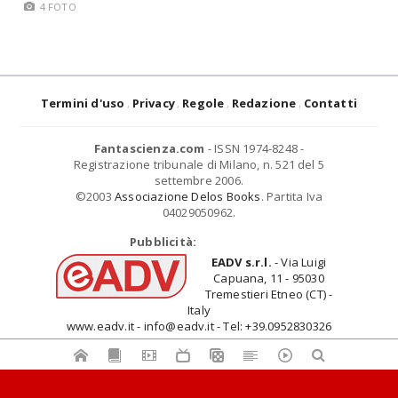
4 FOTO
Termini d'uso
Privacy
Regole
Redazione
Contatti
Fantascienza.com
- ISSN 1974-8248 -
Registrazione tribunale di Milano, n. 521 del 5
settembre 2006.
©2003
Associazione Delos Books
. Partita Iva
04029050962.
Pubblicità:
EADV s.r.l.
- Via Luigi
Capuana, 11 - 95030
Tremestieri Etneo (CT) -
Italy
www.eadv.it - info@eadv.it - Tel: +39.0952830326