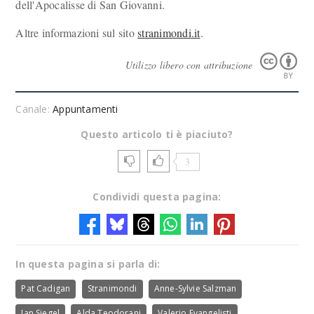
dell'Apocalisse di San Giovanni.
Altre informazioni sul sito
stranimondi.it
.
Utilizzo libero con attribuzione
Canale:
Appuntamenti
Questo articolo ti è piaciuto?
3
Condividi questa pagina:
In questa pagina si parla di:
Pat Cadigan
Stranimondi
Anne-Sylvie Salzman
Jan Siegel
Alda Teodorani
Valerio Evangelisti