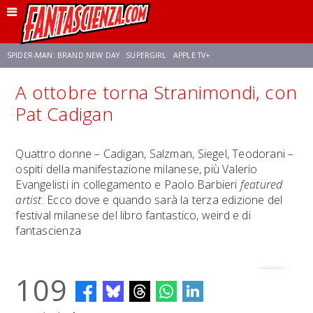
SPIDER-MAN: BRAND NEW DAY
SUPERGIRL
APPLE TV+
A ottobre torna Stranimondi, con
FRANCO RICCIARDIELLO
ZENDAYA
STAR TREK
AVENGERS: DOOMSDAY
Pat Cadigan
NETFLIX
SADIE SINK
CELIA ROSE GOODING
Quattro donne – Cadigan, Salzman, Siegel, Teodorani –
ospiti della manifestazione milanese, più Valerio
Evangelisti in collegamento e Paolo Barbieri
featured
artist
. Ecco dove e quando sarà la terza edizione del
festival milanese del libro fantastico, weird e di
fantascienza
109