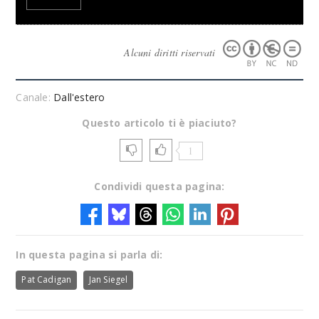
Alcuni diritti riservati
Canale:
Dall'estero
Questo articolo ti è piaciuto?
1
Condividi questa pagina:
In questa pagina si parla di:
Pat Cadigan
Jan Siegel