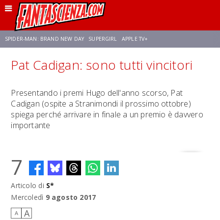
SPIDER-MAN: BRAND NEW DAY
SUPERGIRL
APPLE TV+
Pat Cadigan: sono tutti vincitori
FRANCO RICCIARDIELLO
ZENDAYA
STAR TREK
AVENGERS: DOOMSDAY
Presentando i premi Hugo dell'anno scorso, Pat
Cadigan (ospite a Stranimondi il prossimo ottobre)
NETFLIX
SADIE SINK
STAR TREK: STRANGE NEW WORLDS
spiega perché arrivare in finale a un premio è davvero
importante
7
Articolo di
S*
Mercoledì
9 agosto 2017
A
A