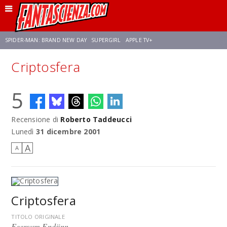
SPIDER-MAN: BRAND NEW DAY
SUPERGIRL
APPLE TV+
Criptosfera
FRANCO RICCIARDIELLO
ZENDAYA
STAR TREK
AVENGERS: DOOMSDAY
5
NETFLIX
SADIE SINK
STAR TREK: STRANGE NEW WORLDS
Recensione di
Roberto Taddeucci
Lunedì
31 dicembre 2001
A
A
Criptosfera
TITOLO ORIGINALE
Feersum Endjinn