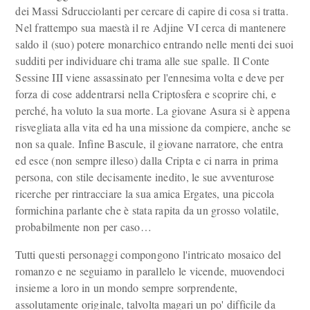
dei Massi Sdrucciolanti per cercare di capire di cosa si tratta.
Nel frattempo sua maestà il re Adjine VI cerca di mantenere
saldo il (suo) potere monarchico entrando nelle menti dei suoi
sudditi per individuare chi trama alle sue spalle. Il Conte
Sessine III viene assassinato per l'ennesima volta e deve per
forza di cose addentrarsi nella Criptosfera e scoprire chi, e
perché, ha voluto la sua morte. La giovane Asura si è appena
risvegliata alla vita ed ha una missione da compiere, anche se
non sa quale. Infine Bascule, il giovane narratore, che entra
ed esce (non sempre illeso) dalla Cripta e ci narra in prima
persona, con stile decisamente inedito, le sue avventurose
ricerche per rintracciare la sua amica Ergates, una piccola
formichina parlante che è stata rapita da un grosso volatile,
probabilmente non per caso…
Tutti questi personaggi compongono l'intricato mosaico del
romanzo e ne seguiamo in parallelo le vicende, muovendoci
insieme a loro in un mondo sempre sorprendente,
assolutamente originale, talvolta magari un po' difficile da