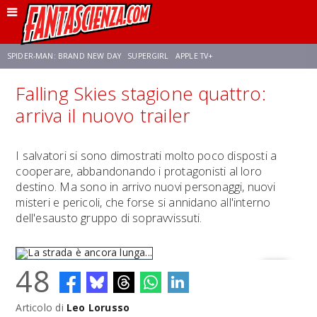
SPIDER-MAN: BRAND NEW DAY
SUPERGIRL
APPLE TV+
Falling Skies stagione quattro:
FRANCO RICCIARDIELLO
ZENDAYA
STAR TREK
AVENGERS: DOOMSDAY
arriva il nuovo trailer
NETFLIX
SADIE SINK
CELIA ROSE GOODING
I salvatori si sono dimostrati molto poco disposti a
cooperare, abbandonando i protagonisti al loro
destino. Ma sono in arrivo nuovi personaggi, nuovi
misteri e pericoli, che forse si annidano all'interno
dell'esausto gruppo di sopravvissuti.
48
Articolo di
Leo Lorusso