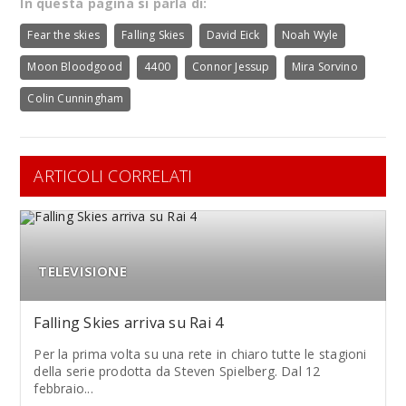
In questa pagina si parla di:
Fear the skies
Falling Skies
David Eick
Noah Wyle
Moon Bloodgood
4400
Connor Jessup
Mira Sorvino
Colin Cunningham
ARTICOLI CORRELATI
TELEVISIONE
Falling Skies arriva su Rai 4
Per la prima volta su una rete in chiaro tutte le stagioni
della serie prodotta da Steven Spielberg. Dal 12
febbraio...