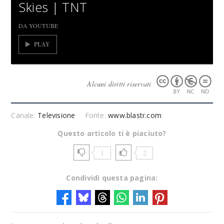
Skies | TNT
DA YOUTUBE
PLAY
Alcuni diritti riservati
Canale:
Televisione
Fonte:
www.blastr.com
Questo articolo ti è piaciuto?
1
2
Condividi questa pagina: