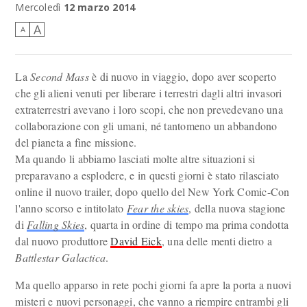
La strada è ancora lunga...
Mercoledì
12 marzo 2014
A
A
La
Second Mass
è di nuovo in viaggio, dopo aver scoperto
che gli alieni venuti per liberare i terrestri dagli altri invasori
extraterrestri avevano i loro scopi, che non prevedevano una
collaborazione con gli umani, né tantomeno un abbandono
del pianeta a fine missione.
Ma quando li abbiamo lasciati molte altre situazioni si
preparavano a esplodere, e in questi giorni è stato rilasciato
online il nuovo trailer, dopo quello del New York Comic-Con
l'anno scorso e intitolato
Fear the skies
, della nuova stagione
di
Falling Skies
, quarta in ordine di tempo ma prima condotta
dal nuovo produttore
David Eick
, una delle menti dietro a
Battlestar Galactica
.
Ma quello apparso in rete pochi giorni fa apre la porta a nuovi
misteri e nuovi personaggi, che vanno a riempire entrambi gli