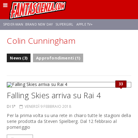
SPIDER-MAN: BRAND NEW DAY
SUPERGIRL
APPLE TV+
Colin Cunningham
FRANCO RICCIARDIELLO
ZENDAYA
STAR TREK
AVENGERS: DOOMSDAY
News (3)
Approfondimenti (1)
NETFLIX
SADIE SINK
STAR TREK: STRANGE NEW WORLDS
33
Falling Skies arriva su Rai 4
DI S*
VENERDÌ 9 FEBBRAIO 2018
Per la prima volta su una rete in chiaro tutte le stagioni della
serie prodotta da Steven Spielberg. Dal 12 febbraio al
pomeriggio