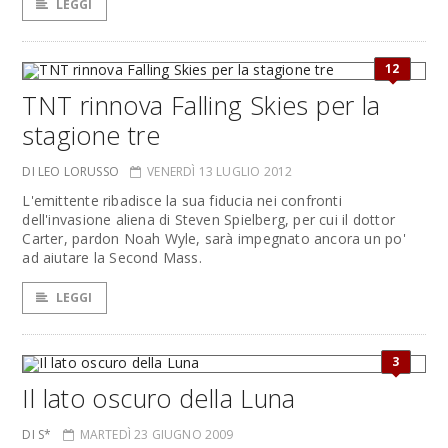
LEGGI
12
TNT rinnova Falling Skies per la
stagione tre
DI LEO LORUSSO
VENERDÌ 13 LUGLIO 2012
L'emittente ribadisce la sua fiducia nei confronti
dell'invasione aliena di Steven Spielberg, per cui il dottor
Carter, pardon Noah Wyle, sarà impegnato ancora un po'
ad aiutare la Second Mass.
LEGGI
3
Il lato oscuro della Luna
DI S*
MARTEDÌ 23 GIUGNO 2009