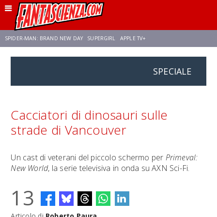
SPIDER-MAN: BRAND NEW DAY
SUPERGIRL
APPLE TV+
SPECIALE
FRANCO RICCIARDIELLO
ZENDAYA
STAR TREK
AVENGERS: DOOMSDAY
NETFLIX
SADIE SINK
STAR TREK: STRANGE NEW WORLDS
Cacciatori di dinosauri sulle
strade di Vancouver
Un cast di veterani del piccolo schermo per
Primeval:
New World
, la serie televisiva in onda su AXN Sci-Fi.
13
Articolo di
Roberto Paura