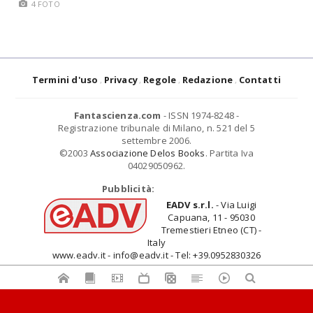
4 FOTO
Termini d'uso
Privacy
Regole
Redazione
Contatti
Fantascienza.com
- ISSN 1974-8248 -
Registrazione tribunale di Milano, n. 521 del 5
settembre 2006.
©2003
Associazione Delos Books
. Partita Iva
04029050962.
Pubblicità:
EADV s.r.l.
- Via Luigi
Capuana, 11 - 95030
Tremestieri Etneo (CT) -
Italy
www.eadv.it - info@eadv.it - Tel: +39.0952830326