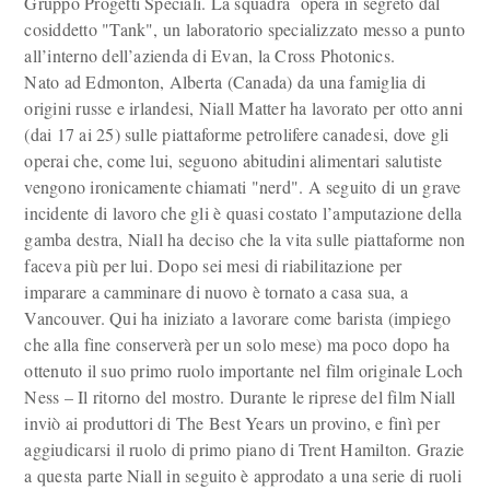
Gruppo Progetti Speciali. La squadra opera in segreto dal
cosiddetto "Tank", un laboratorio specializzato messo a punto
all’interno dell’azienda di Evan, la Cross Photonics.
Nato ad Edmonton, Alberta (Canada) da una famiglia di
origini russe e irlandesi, Niall Matter ha lavorato per otto anni
(dai 17 ai 25) sulle piattaforme petrolifere canadesi, dove gli
operai che, come lui, seguono abitudini alimentari salutiste
vengono ironicamente chiamati "nerd". A seguito di un grave
incidente di lavoro che gli è quasi costato l’amputazione della
gamba destra, Niall ha deciso che la vita sulle piattaforme non
faceva più per lui. Dopo sei mesi di riabilitazione per
imparare a camminare di nuovo è tornato a casa sua, a
Vancouver. Qui ha iniziato a lavorare come barista (impiego
che alla fine conserverà per un solo mese) ma poco dopo ha
ottenuto il suo primo ruolo importante nel film originale Loch
Ness – Il ritorno del mostro. Durante le riprese del film Niall
inviò ai produttori di The Best Years un provino, e finì per
aggiudicarsi il ruolo di primo piano di Trent Hamilton. Grazie
a questa parte Niall in seguito è approdato a una serie di ruoli