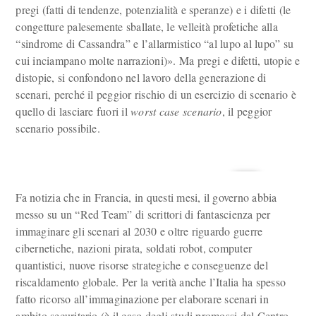
pregi (fatti di tendenze, potenzialità e speranze) e i difetti (le
congetture palesemente sballate, le velleità profetiche alla
“sindrome di Cassandra” e l’allarmistico “al lupo al lupo” su
cui inciampano molte narrazioni)». Ma pregi e difetti, utopie e
distopie, si confondono nel lavoro della generazione di
scenari, perché il peggior rischio di un esercizio di scenario è
quello di lasciare fuori il
worst case scenario
, il peggior
scenario possibile.
Fa notizia che in Francia, in questi mesi, il governo abbia
messo su un “Red Team” di scrittori di fantascienza per
immaginare gli scenari al 2030 e oltre riguardo guerre
cibernetiche, nazioni pirata, soldati robot, computer
quantistici, nuove risorse strategiche e conseguenze del
riscaldamento globale. Per la verità anche l’Italia ha spesso
fatto ricorso all’immaginazione per elaborare scenari in
ambito securitario (è il caso degli studi promossi dal Centro