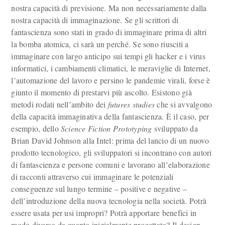
nostra capacità di previsione. Ma non necessariamente dalla
nostra capacità di immaginazione. Se gli scrittori di
fantascienza sono stati in grado di immaginare prima di altri
la bomba atomica, ci sarà un perché. Se sono riusciti a
immaginare con largo anticipo sui tempi gli hacker e i virus
informatici, i cambiamenti climatici, le meraviglie di Internet,
l’automazione del lavoro e persino le pandemie virali, forse è
giunto il momento di prestarvi più ascolto. Esistono già
metodi rodati nell’ambito dei
futures studies
che si avvalgono
della capacità immaginativa della fantascienza. È il caso, per
esempio, dello
Science Fiction Prototyping
sviluppato da
Brian David Johnson alla Intel: prima del lancio di un nuovo
prodotto tecnologico, gli sviluppatori si incontrano con autori
di fantascienza e persone comuni e lavorano all’elaborazione
di racconti attraverso cui immaginare le potenziali
conseguenze sul lungo termine – positive e negative –
dell’introduzione della nuova tecnologia nella società. Potrà
essere usata per usi impropri? Potrà apportare benefici in
modo diverso da quanto inizialmente progettato? Il design