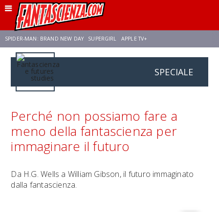
SPIDER-MAN: BRAND NEW DAY
SUPERGIRL
APPLE TV+
SPECIALE
FRANCO RICCIARDIELLO
ZENDAYA
STAR TREK
AVENGERS: DOOMSDAY
NETFLIX
SADIE SINK
CELIA ROSE GOODING
Perché non possiamo fare a
meno della fantascienza per
immaginare il futuro
Da H.G. Wells a William Gibson, il futuro immaginato
dalla fantascienza.