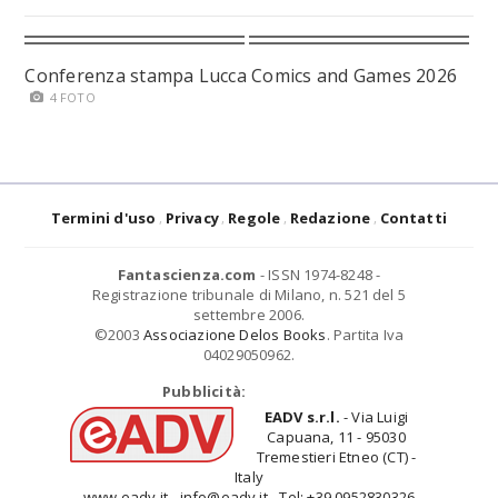
Conferenza stampa Lucca Comics and Games 2026
4 FOTO
Termini d'uso
Privacy
Regole
Redazione
Contatti
Fantascienza.com
- ISSN 1974-8248 -
Registrazione tribunale di Milano, n. 521 del 5
settembre 2006.
©2003
Associazione Delos Books
. Partita Iva
04029050962.
Pubblicità:
EADV s.r.l.
- Via Luigi
Capuana, 11 - 95030
Tremestieri Etneo (CT) -
Italy
www.eadv.it - info@eadv.it - Tel: +39.0952830326