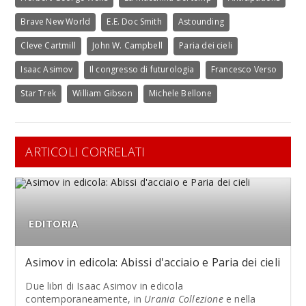
Brave New World
E.E. Doc Smith
Astounding
Cleve Cartmill
John W. Campbell
Paria dei cieli
Isaac Asimov
Il congresso di futurologia
Francesco Verso
Star Trek
William Gibson
Michele Bellone
ARTICOLI CORRELATI
EDITORIA
Asimov in edicola: Abissi d'acciaio e Paria dei cieli
Due libri di Isaac Asimov in edicola
contemporaneamente, in
Urania Collezione
e nella