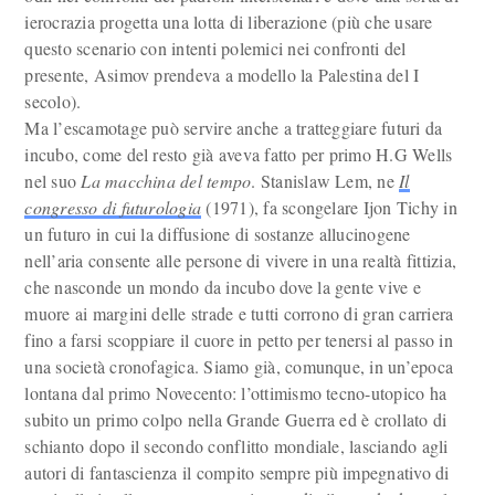
ierocrazia progetta una lotta di liberazione (più che usare
questo scenario con intenti polemici nei confronti del
presente, Asimov prendeva a modello la Palestina del I
secolo).
Ma l’escamotage può servire anche a tratteggiare futuri da
incubo, come del resto già aveva fatto per primo H.G Wells
nel suo
La macchina del tempo
. Stanislaw Lem, ne
Il
congresso di futurologia
(1971), fa scongelare Ijon Tichy in
un futuro in cui la diffusione di sostanze allucinogene
nell’aria consente alle persone di vivere in una realtà fittizia,
che nasconde un mondo da incubo dove la gente vive e
muore ai margini delle strade e tutti corrono di gran carriera
fino a farsi scoppiare il cuore in petto per tenersi al passo in
una società cronofagica. Siamo già, comunque, in un’epoca
lontana dal primo Novecento: l’ottimismo tecno-utopico ha
subito un primo colpo nella Grande Guerra ed è crollato di
schianto dopo il secondo conflitto mondiale, lasciando agli
autori di fantascienza il compito sempre più impegnativo di