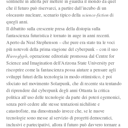
sentinelle in allerta per mettere in guardia il mondo da quel
che il futuro può riservarci, a partire dall’incubo di un
olocausto nucleare, scenario tipico della
science-fiction
di
quegli anni.
Il dibattito sulla crescente presa della distopia sulla
fantascienza futuristica è tornato in auge in anni recenti.
Aperto da Neal Stephenson – che pure era stato tra le voci
più notevoli della prima stagione del cyberpunk – con il suo
Hieroglyph
, operazione editoriale promossa dal Centre for
Science and Imagination dell’Arizona State University per
riscoprire come la fantascienza possa aiutare a pensare agli
sviluppi futuri della tecnologia in modo ottimistico, è poi
sfociato nel movimento Solarpunk, che di recente sta tentando
di riprendere dal cyberpunk degli anni Ottanta la critica
politica all’uso delle tecnologie da parte dei poteri egemonici,
senza però cedere alle stesse tentazioni nichiliste e
catastrofiste, ma dimostrando invece che, se le nuove
tecnologie sono messe al servizio di progetti democratici,
inclusivi e partecipativi, allora il futuro può davvero tornare a