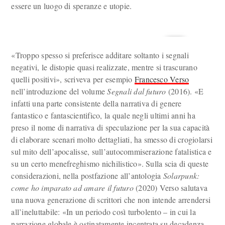
essere un luogo di speranze e utopie.
«Troppo spesso si preferisce additare soltanto i segnali
negativi, le distopie quasi realizzate, mentre si trascurano
quelli positivi», scriveva per esempio
Francesco Verso
nell’introduzione del volume
Segnali dal futuro
(2016). «E
infatti una parte consistente della narrativa di genere
fantastico e fantascientifico, la quale negli ultimi anni ha
preso il nome di narrativa di speculazione per la sua capacità
di elaborare scenari molto dettagliati, ha smesso di crogiolarsi
sul mito dell’apocalisse, sull’autocommiserazione fatalistica e
su un certo menefreghismo nichilistico». Sulla scia di queste
considerazioni, nella postfazione all’antologia
Solarpunk:
come ho imparato ad amare il futuro
(2020) Verso salutava
una nuova generazione di scrittori che non intende arrendersi
all’ineluttabile: «In un periodo così turbolento – in cui la
narrazione globale è ostinatamente incentrata su decadenza,