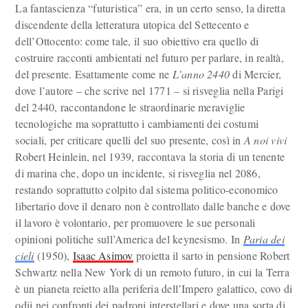
La fantascienza “futuristica” era, in un certo senso, la diretta
discendente della letteratura utopica del Settecento e
dell’Ottocento: come tale, il suo obiettivo era quello di
costruire racconti ambientati nel futuro per parlare, in realtà,
del presente. Esattamente come ne
L’anno 2440
di Mercier,
dove l’autore – che scrive nel 1771 – si risveglia nella Parigi
del 2440, raccontandone le straordinarie meraviglie
tecnologiche ma soprattutto i cambiamenti dei costumi
sociali, per criticare quelli del suo presente, così in
A noi vivi
Robert Heinlein, nel 1939, raccontava la storia di un tenente
di marina che, dopo un incidente, si risveglia nel 2086,
restando soprattutto colpito dal sistema politico-economico
libertario dove il denaro non è controllato dalle banche e dove
il lavoro è volontario, per promuovere le sue personali
opinioni politiche sull’America del keynesismo. In
Paria dei
cieli
(1950),
Isaac Asimov
proietta il sarto in pensione Robert
Schwartz nella New York di un remoto futuro, in cui la Terra
è un pianeta reietto alla periferia dell’Impero galattico, covo di
odii nei confronti dei padroni interstellari e dove una sorta di