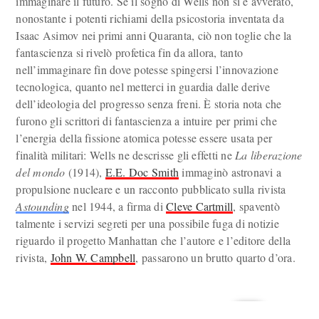
immaginare il futuro. Se il sogno di Wells non si è avverato,
nonostante i potenti richiami della psicostoria inventata da
Isaac Asimov nei primi anni Quaranta, ciò non toglie che la
fantascienza si rivelò profetica fin da allora, tanto
nell’immaginare fin dove potesse spingersi l’innovazione
tecnologica, quanto nel metterci in guardia dalle derive
dell’ideologia del progresso senza freni. È storia nota che
furono gli scrittori di fantascienza a intuire per primi che
l’energia della fissione atomica potesse essere usata per
finalità militari: Wells ne descrisse gli effetti ne
La liberazione
del mondo
(1914),
E.E. Doc Smith
immaginò astronavi a
propulsione nucleare e un racconto pubblicato sulla rivista
Astounding
nel 1944, a firma di
Cleve Cartmill
, spaventò
talmente i servizi segreti per una possibile fuga di notizie
riguardo il progetto Manhattan che l’autore e l’editore della
rivista,
John W. Campbell
, passarono un brutto quarto d’ora.