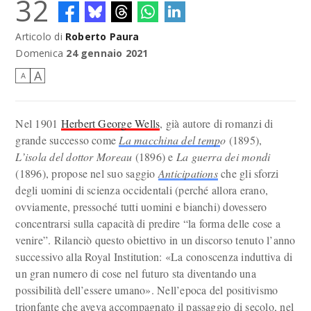
32
Articolo di
Roberto Paura
Domenica
24 gennaio 2021
A
A
Nel 1901
Herbert George Wells
, già autore di romanzi di
grande successo come
La macchina del temp
o
(1895),
L’isola del dottor Moreau
(1896) e
La guerra dei mondi
(1896), propose nel suo saggio
Anticipations
che gli sforzi
degli uomini di scienza occidentali (perché allora erano,
ovviamente, pressoché tutti uomini e bianchi) dovessero
concentrarsi sulla capacità di predire “la forma delle cose a
venire”. Rilanciò questo obiettivo in un discorso tenuto l’anno
successivo alla Royal Institution: «La conoscenza induttiva di
un gran numero di cose nel futuro sta diventando una
possibilità dell’essere umano». Nell’epoca del positivismo
trionfante che aveva accompagnato il passaggio di secolo, nel