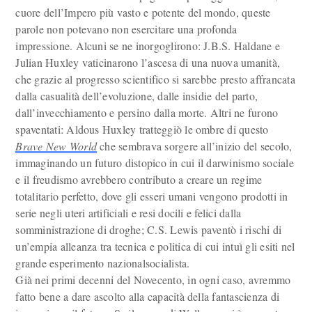
cuore dell’Impero più vasto e potente del mondo, queste
parole non potevano non esercitare una profonda
impressione. Alcuni se ne inorgoglirono: J.B.S. Haldane e
Julian Huxley vaticinarono l’ascesa di una nuova umanità,
che grazie al progresso scientifico si sarebbe presto affrancata
dalla casualità dell’evoluzione, dalle insidie del parto,
dall’invecchiamento e persino dalla morte. Altri ne furono
spaventati: Aldous Huxley tratteggiò le ombre di questo
Brave New World
che sembrava sorgere all’inizio del secolo,
immaginando un futuro distopico in cui il darwinismo sociale
e il freudismo avrebbero contributo a creare un regime
totalitario perfetto, dove gli esseri umani vengono prodotti in
serie negli uteri artificiali e resi docili e felici dalla
somministrazione di droghe; C.S. Lewis paventò i rischi di
un’empia alleanza tra tecnica e politica di cui intuì gli esiti nel
grande esperimento nazionalsocialista.
Già nei primi decenni del Novecento, in ogni caso, avremmo
fatto bene a dare ascolto alla capacità della fantascienza di