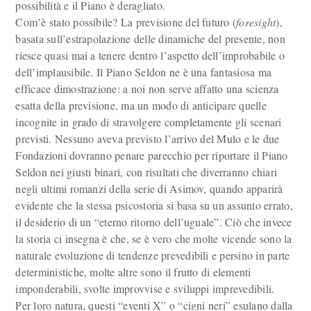
possibilità e il Piano è deragliato.
Com’è stato possibile? La previsione del futuro (
foresight
),
basata sull’estrapolazione delle dinamiche del presente, non
riesce quasi mai a tenere dentro l’aspetto dell’improbabile o
dell’implausibile. Il Piano Seldon ne è una fantasiosa ma
efficace dimostrazione: a noi non serve affatto una scienza
esatta della previsione, ma un modo di anticipare quelle
incognite in grado di stravolgere completamente gli scenari
previsti. Nessuno aveva previsto l’arrivo del Mulo e le due
Fondazioni dovranno penare parecchio per riportare il Piano
Seldon nei giusti binari, con risultati che diverranno chiari
negli ultimi romanzi della serie di Asimov, quando apparirà
evidente che la stessa psicostoria si basa su un assunto errato,
il desiderio di un “eterno ritorno dell’uguale”. Ciò che invece
la storia ci insegna è che, se è vero che molte vicende sono la
naturale evoluzione di tendenze prevedibili e persino in parte
deterministiche, molte altre sono il frutto di elementi
imponderabili, svolte improvvise e sviluppi imprevedibili.
Per loro natura, questi “eventi X” o “cigni neri” esulano dalla