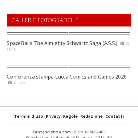
GALLERIE FOTOGRAFICHE
SpaceBalls The Almighty Schwartz Saga (A.S.S.)
10
FOTO
Conferenza stampa Lucca Comics and Games 2026
4 FOTO
Termini d'uso
Privacy
Regole
Redazione
Contatti
Fantascienza.com
- ISSN 1974-8248 -
Registrazione tribunale di Milano, n. 521 del 5