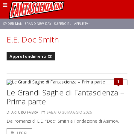
SPIDER-MAN: BRAND NEW DAY
SUPERGIRL
APPLE TV+
E.E. Doc Smith
FRANCO RICCIARDIELLO
ZENDAYA
STAR TREK
AVENGERS: DOOMSDAY
Approfondimenti (3)
NETFLIX
SADIE SINK
CELIA ROSE GOODING
1
Le Grandi Saghe di Fantascienza –
Prima parte
DI ARTURO FABRA
SABATO 30 MAGGIO 2026
Dai romanzi di E.E. “Doc” Smith a Fondazione di Asimov.
LEGGI