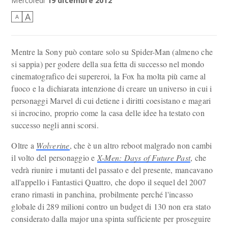
Mercoledì
19 dicembre 2012
A
A
Mentre la Sony può contare solo su Spider-Man (almeno che
si sappia) per godere della sua fetta di successo nel mondo
cinematografico dei supereroi, la Fox ha molta più carne al
fuoco e la dichiarata intenzione di creare un universo in cui i
personaggi Marvel di cui detiene i diritti coesistano e magari
si incrocino, proprio come la casa delle idee ha testato con
successo negli anni scorsi.
Oltre a
Wolverine
, che è un altro reboot malgrado non cambi
il volto del personaggio e
X-Men: Days of Future Past
, che
vedrà riunire i mutanti del passato e del presente, mancavano
all'appello i Fantastici Quattro, che dopo il sequel del 2007
erano rimasti in panchina, probilmente perché l'incasso
globale di 289 milioni contro un budget di 130 non era stato
considerato dalla major una spinta sufficiente per proseguire