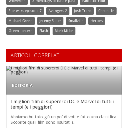
Wolverine
X-men:days of future past
Fantastic Four
Star wars episode 7
Avengers 2
Josh Trank
Chronicle
Michael Green
Jeremy Slater
Smallville
Heroes
Green Lantern
Flash
Mark Millar
ARTICOLI CORRELATI
EDITORIA
I migliori film di supereroi DC e Marvel di tutti i
tempi (e i peggiori)
Abbiamo buttato giù un po' di voti e fatto una classifica.
Scoprite quali film sono risultati i...