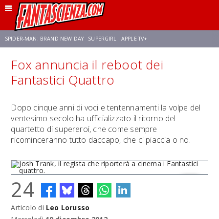
SPIDER-MAN: BRAND NEW DAY
SUPERGIRL
APPLE TV+
Fox annuncia il reboot dei
FRANCO RICCIARDIELLO
ZENDAYA
STAR TREK
AVENGERS: DOOMSDAY
Fantastici Quattro
NETFLIX
SADIE SINK
CELIA ROSE GOODING
Dopo cinque anni di voci e tentennamenti la volpe del
ventesimo secolo ha ufficializzato il ritorno del
quartetto di supereroi, che come sempre
ricominceranno tutto daccapo, che ci piaccia o no.
24
Articolo di
Leo Lorusso
Josh Trank, il regista che riporterà a cinema i Fantastici quattro.