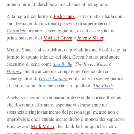
mondo, non gli darebbero una chance al botteghino.
Alla regia è confermato
Josh Trank
, arrivato alla ribalta con i
suoi teenager disfunzionali provvisti di superpoteri di
Chronicle
, mentre la sceneggiatura, di cui esiste già una
prima stesura, è di
Michael Green
e
Jeremy Slater
.
Mentre Slater è al suo debutto e probabilmente è colui che ha
fornito lo spunto iniziale del plot, Green è stato produttore
esecutivo di serie come
Smallville
,
The River
,
Kings
e
Heroes
, mentre al cinema compare nell'elenco dei co-
sceneggiatori di
Green Lantern
ed è anche lo sceneggiatore
al lavoro su un altro atteso ritorno, quello di
The Flash
.
Anche se ancora non si hanno notizie sulla storia e il villain
che dovranno affrontare, aspettatevi sicuramente un
sostanziale ringiovanimento dei personaggi, mentre non è
improbabile che l'attuale mente dietro il mondo dei supereroi
Fox, ovvero
Mark Millar
, decida di farli in qualche modo
incontrare con gli altri personaggi già in programma, per