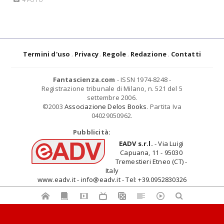
Termini d'uso
Privacy
Regole
Redazione
Contatti
Fantascienza.com
- ISSN 1974-8248 -
Registrazione tribunale di Milano, n. 521 del 5
settembre 2006.
©2003
Associazione Delos Books
. Partita Iva
04029050962.
Pubblicità:
EADV s.r.l.
- Via Luigi
Capuana, 11 - 95030
Tremestieri Etneo (CT) -
Italy
www.eadv.it - info@eadv.it - Tel: +39.0952830326