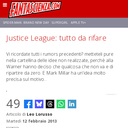
SPIDER-MAN: BRAND NEW DAY
SUPERGIRL
APPLE TV+
Justice League: tutto da rifare
FRANCO RICCIARDIELLO
ZENDAYA
STAR TREK
AVENGERS: DOOMSDAY
Vi ricordate tutti i rumors precedenti? metteteli pure
nella cartellina delle idee non realizzate, perchè alla
NETFLIX
SADIE SINK
STAR TREK: STRANGE NEW WORLDS
Warner hanno deciso che qualcosa che non va e di
ripartire da zero. E Mark Millar ha un'idea molto
precisa sul motivo...
49
Articolo di
Leo Lorusso
Martedì
12 febbraio 2013