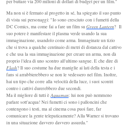
per buttare via 200 milioni di dollari di budget per un film."
Ma non si è fermato al progetto in sé, ha spiegato il suo punto
di vista sui personaggi: "Io sono cresciuto con i fumetti della
DC Comics, ma come fai a fare un film su
Green Lantern
? Il
suo potere è manifestare il plasma verde usando la sua
immaginazione, usandolo come arma. Immaginate un tizio
che si trova a qualche centinaio di metri di distanza dal cattivo
e che usa la sua immaginazione per creare un arma, non dà
proprio l'idea di uno scontro all'ultimo sangue. E che dire di
Flash
? Il suo costume ha due maniglie ai lati della testa e i
fans si arrabbierebbero se non le vedessero nel film. Inoltre,
hai un tipo che corre alla velocità della luce, i suoi scontri
contro i cattivi durerebbero due secondi.
Ma il migliore di tutti è
Aquaman
: lui non può nemmeno
parlare sott'acqua! Nei fumetti ci sono i palloncini che
contengono i testi, ma al cinema cosa puoi fare, far
comunicare la gente telepaticamente? Alla Warner si trovano
in una situazione davvero davvero assurda."