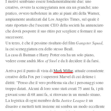
I motivi sembrano essere fondamentalmente due: uno
creativo, ovvero la sceneggiatura non era un granché; uno
pratico, ovvero turbolenze in atto ai piani alti della Warner,
ampiamente analizzati dal Los Angeles Times, sul quale è
stato riportato che l'uscente CEO della società ha annunciato
che dovrà posporre il suo ritiro per scegliere e formare il suo
successore.
Un terzo, è che il pessimo risultato del film
Gangster Squad
,
la cui sceneggiatura era dello stesso Beall.
La casa di Batman e Harry Potter ora ha un solo piano,
vedere come andrà
Men of Steel
e da lì decidere il da farsi.
Arriva poi il punto di vista di
Mark Millar
, attuale consulente
creativo della Fox per i supereroi Marvel di cui detiene i
diritti: "Penso che il vero problema sia che i personaggi sono
troppo datati. Alcuni di loro sono stati creati 75 anni fa, i più
giovani sono di 68 anni fa, si ritrovano in un mondo strano.
La logistica di ogni membro della
Justice League
è un
disastro e metterli tutti insieme mi sembra un modo eccellente