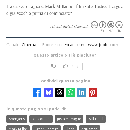
Ha davvero ragione Mark Millar, un film sulla Justice League
è già vecchio prima di cominciare?
Alcuni diritti riservati
Canale:
Cinema
Fonte:
screenrant.com
,
www.joblo.com
Questo articolo ti è piaciuto?
7
Condividi questa pagina:
In questa pagina si parla di:
Avengers
DC Comics
Justice League
Will Beall
Mark Millar
Green Lantern
Flash
Aquaman