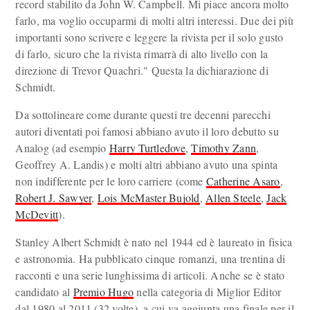
record stabilito da John W. Campbell. Mi piace ancora molto
farlo, ma voglio occuparmi di molti altri interessi. Due dei più
importanti sono scrivere e leggere la rivista per il solo gusto
di farlo, sicuro che la rivista rimarrà di alto livello con la
direzione di Trevor Quachri." Questa la dichiarazione di
Schmidt.
Da sottolineare come durante questi tre decenni parecchi
autori diventati poi famosi abbiano avuto il loro debutto su
Analog (ad esempio
Harry Turtledove
,
Timothy Zann
,
Geoffrey A. Landis) e molti altri abbiano avuto una spinta
non indifferente per le loro carriere (come
Catherine Asaro
,
Robert J. Sawyer
,
Lois McMaster Bujold
,
Allen Steele
,
Jack
McDevitt
).
Stanley Albert Schmidt è nato nel 1944 ed è laureato in fisica
e astronomia. Ha pubblicato cinque romanzi, una trentina di
racconti e una serie lunghissima di articoli. Anche se è stato
candidato al
Premio Hugo
nella categoria di Miglior Editor
dal 1980 al 2011 (32 volte), a cui va aggiunta una finale per il