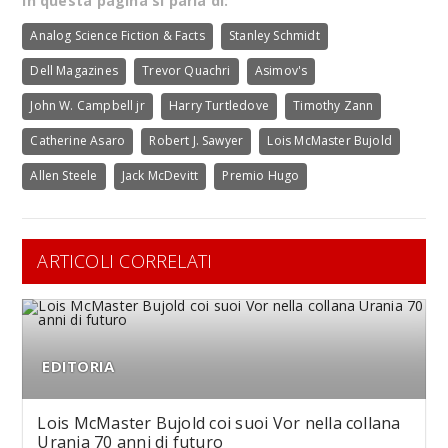
In questa pagina si parla di:
Analog Science Fiction & Facts
Stanley Schmidt
Dell Magazines
Trevor Quachri
Asimov's
John W. Campbell jr
Harry Turtledove
Timothy Zann
Catherine Asaro
Robert J. Sawyer
Lois McMaster Bujold
Allen Steele
Jack McDevitt
Premio Hugo
ARTICOLI CORRELATI
EDITORIA
Lois McMaster Bujold coi suoi Vor nella collana
Urania 70 anni di futuro