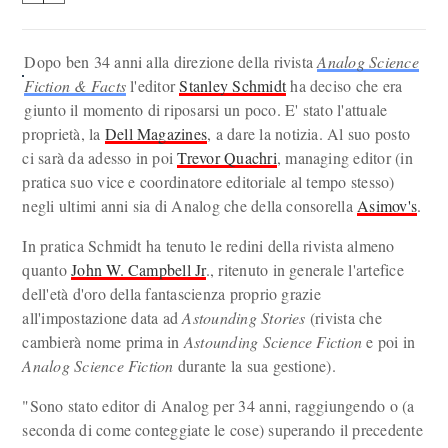
Dopo ben 34 anni alla direzione della rivista
Analog Science
Fiction & Facts
l'editor
Stanley Schmidt
ha deciso che era
giunto il momento di riposarsi un poco. E' stato l'attuale
proprietà, la
Dell Magazines
, a dare la notizia. Al suo posto
ci sarà da adesso in poi
Trevor Quachri
, managing editor (in
pratica suo vice e coordinatore editoriale al tempo stesso)
negli ultimi anni sia di Analog che della consorella
Asimov's
.
In pratica Schmidt ha tenuto le redini della rivista almeno
quanto
John W. Campbell Jr
., ritenuto in generale l'artefice
dell'età d'oro della fantascienza proprio grazie
all'impostazione data ad
Astounding Stories
(rivista che
cambierà nome prima in
Astounding Science Fiction
e poi in
Analog Science Fiction
durante la sua gestione).
"Sono stato editor di Analog per 34 anni, raggiungendo o (a
seconda di come conteggiate le cose) superando il precedente