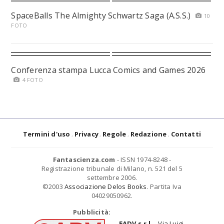
SpaceBalls The Almighty Schwartz Saga (A.S.S.)
10
FOTO
Conferenza stampa Lucca Comics and Games 2026
4 FOTO
Termini d'uso
Privacy
Regole
Redazione
Contatti
Fantascienza.com
- ISSN 1974-8248 -
Registrazione tribunale di Milano, n. 521 del 5
settembre 2006.
©2003
Associazione Delos Books
. Partita Iva
04029050962.
Pubblicità:
EADV s.r.l.
- Via Luigi