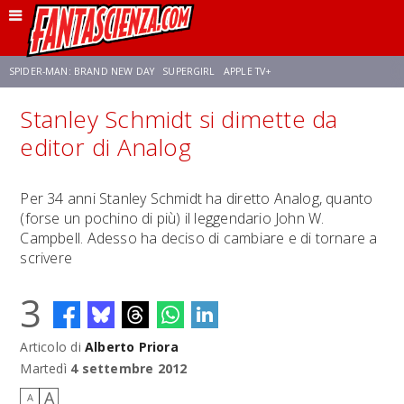
SPIDER-MAN: BRAND NEW DAY
SUPERGIRL
APPLE TV+
Stanley Schmidt si dimette da
FRANCO RICCIARDIELLO
ZENDAYA
STAR TREK
AVENGERS: DOOMSDAY
editor di Analog
NETFLIX
SADIE SINK
STAR TREK: STRANGE NEW WORLDS
Per 34 anni Stanley Schmidt ha diretto Analog, quanto
(forse un pochino di più) il leggendario John W.
Campbell. Adesso ha deciso di cambiare e di tornare a
scrivere
3
Articolo di
Alberto Priora
Martedì
4 settembre 2012
A
A