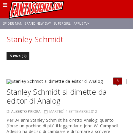
SPIDER-MAN: BRAND NEW DAY
SUPERGIRL
APPLE TV+
Stanley Schmidt
FRANCO RICCIARDIELLO
ZENDAYA
AVENGERS: DOOMSDAY
STAR TREK
News (2)
NETFLIX
SADIE SINK
CELIA ROSE GOODING
3
Stanley Schmidt si dimette da
editor di Analog
DI ALBERTO PRIORA
MARTEDÌ 4 SETTEMBRE 2012
Per 34 anni Stanley Schmidt ha diretto Analog, quanto
(forse un pochino di più) il leggendario John W. Campbell.
Adesso ha deciso di cambiare e di tornare a scrivere