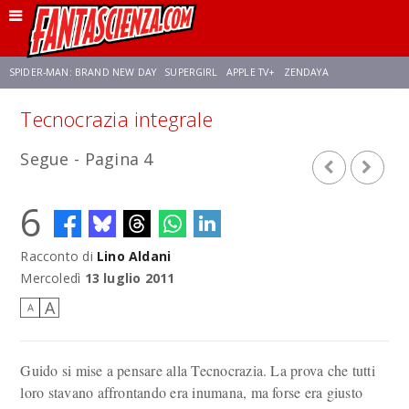
SPIDER-MAN: BRAND NEW DAY
SUPERGIRL
APPLE TV+
ZENDAYA
Tecnocrazia integrale
FRANCO RICCIARDIELLO
AVENGERS: DOOMSDAY
STAR TREK
NETFLIX
Segue - Pagina 4
SADIE SINK
STAR TREK: STRANGE NEW WORLDS
6
Racconto di
Lino Aldani
Mercoledì
13 luglio 2011
A
A
Guido si mise a pensare alla Tecnocrazia. La prova che tutti
loro stavano affrontando era inumana, ma forse era giusto