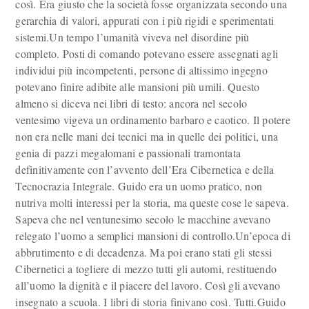
così. Era giusto che la società fosse organizzata secondo una
gerarchia di valori, appurati con i più rigidi e sperimentati
sistemi.Un tempo l’umanità viveva nel disordine più
completo. Posti di comando potevano essere assegnati agli
individui più incompetenti, persone di altissimo ingegno
potevano finire adibite alle mansioni più umili. Questo
almeno si diceva nei libri di testo: ancora nel secolo
ventesimo vigeva un ordinamento barbaro e caotico. Il potere
non era nelle mani dei tecnici ma in quelle dei politici, una
genia di pazzi megalomani e passionali tramontata
definitivamente con l’avvento dell’Era Cibernetica e della
Tecnocrazia Integrale. Guido era un uomo pratico, non
nutriva molti interessi per la storia, ma queste cose le sapeva.
Sapeva che nel ventunesimo secolo le macchine avevano
relegato l’uomo a semplici mansioni di controllo.Un’epoca di
abbrutimento e di decadenza. Ma poi erano stati gli stessi
Cibernetici a togliere di mezzo tutti gli automi, restituendo
all’uomo la dignità e il piacere del lavoro. Così gli avevano
insegnato a scuola. I libri di storia finivano così. Tutti.Guido