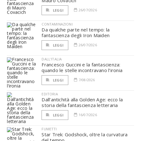
Mauro Covacich
26/07/2026
LEGGI
CONTAMINAZIONI
Da qualche parte nel tempo: la
fantascienza degli Iron Maiden
26/07/2026
LEGGI
DALL'ITALIA
Francesco Guccini e la fantascienza:
quando le stelle incontravano l’ironia
7/08/2026
LEGGI
EDITORIA
Dall’antichità alla Golden Age: ecco la
storia della fantascienza letteraria
16/07/2026
LEGGI
FUMETTI
Star Trek: Godshock, oltre la curvatura
del tempo