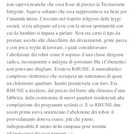
non sapeva neanche che cosa fosse di preciso la Tecnocrazia
Integrale. Sapeva soltanto che essa rappresentava un bene per
l’umanità intera. Cresciuto nel rispetto religioso delle leggi
sociali, si era adeguato ad esse con la stessa spontaneità con
cui da bambini si impara a parlare. Non era certo il tipo da
prestare ascolto alle chiacchiere dei deviazionisti, gente pazza
e con poca voglia di lavorare, i quali consideravano
l’abolizione dei robot come il sopruso d’una classe dirigente
sadica, incompetente e indegna di governare.Ma i Cibernetici
non potevano sbagliare. Esisteva RHUNE, il mastodontico
complesso elettronico che occupava un sotterraneo di quasi
un chilometro quadrato. Inutile prendersela con loro. Era
RHUNE a decidere, dal prezzo del burro alla chiusura d’una
fabbrica, dalla costruzione di nuovi quartieri residenziali alla
compilazione dei programmi scolasti ci. E se RHUNE due
secoli prima aveva sentenziato l’abolizione dei robot, il
provvedimento doveva essere, più che giusto,
indispensabile.Il suono della campana pose termine
all’incrociarsi dei suoi pensieri.
;;;;