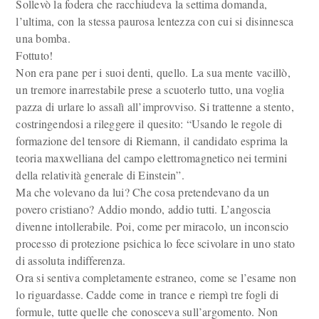
Sollevò la fodera che racchiudeva la settima domanda,
l’ultima, con la stessa paurosa lentezza con cui si disinnesca
una bomba.
Fottuto!
Non era pane per i suoi denti, quello. La sua mente vacillò,
un tremore inarrestabile prese a scuoterlo tutto, una voglia
pazza di urlare lo assalì all’improvviso. Si trattenne a stento,
costringendosi a rileggere il quesito: “Usando le regole di
formazione del tensore di Riemann, il candidato esprima la
teoria maxwelliana del campo elettromagnetico nei termini
della relatività generale di Einstein”.
Ma che volevano da lui? Che cosa pretendevano da un
povero cristiano? Addio mondo, addio tutti. L’angoscia
divenne intollerabile. Poi, come per miracolo, un inconscio
processo di protezione psichica lo fece scivolare in uno stato
di assoluta indifferenza.
Ora si sentiva completamente estraneo, come se l’esame non
lo riguardasse. Cadde come in trance e riempì tre fogli di
formule, tutte quelle che conosceva sull’argomento. Non