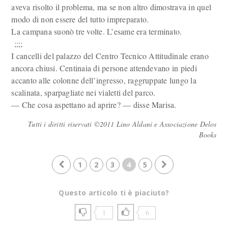
aveva risolto il problema, ma se non altro dimostrava in quel
modo di non essere del tutto impreparato.
La campana suonò tre volte. L’esame era terminato.
;;;;
I cancelli del palazzo del Centro Tecnico Attitudinale erano
ancora chiusi. Centinaia di persone attendevano in piedi
accanto alle colonne dell’ingresso, raggruppate lungo la
scalinata, sparpagliate nei vialetti del parco.
— Che cosa aspettano ad aprire? — disse Marisa.
Tutti i diritti riservati ©2011 Lino Aldani e Associazione Delos
Books
1
2
3
4
5
Questo articolo ti è piaciuto?
1
6