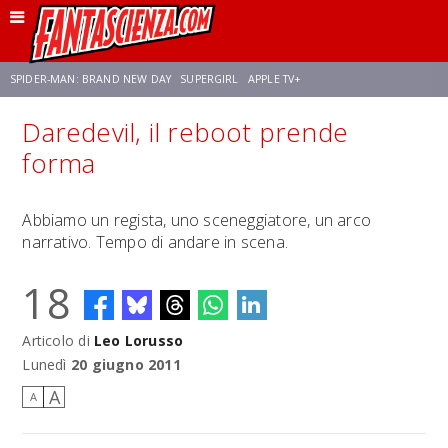
SPIDER-MAN: BRAND NEW DAY
SUPERGIRL
APPLE TV+
Daredevil, il reboot prende
FRANCO RICCIARDIELLO
ZENDAYA
STAR TREK
AVENGERS: DOOMSDAY
forma
NETFLIX
SADIE SINK
CELIA ROSE GOODING
Abbiamo un regista, uno sceneggiatore, un arco
narrativo. Tempo di andare in scena.
18
Articolo di
Leo Lorusso
Lunedì
20 giugno 2011
A
A