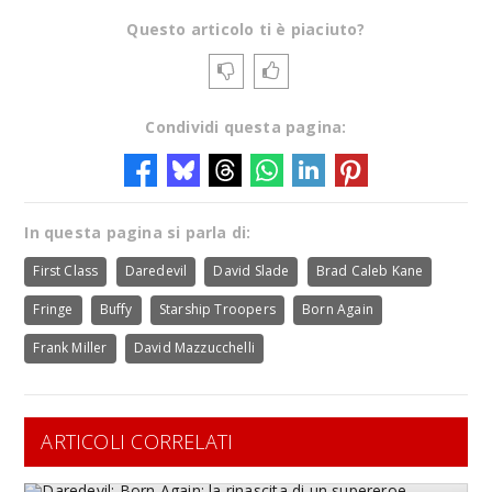
Questo articolo ti è piaciuto?
Condividi questa pagina:
In questa pagina si parla di:
First Class
Daredevil
David Slade
Brad Caleb Kane
Fringe
Buffy
Starship Troopers
Born Again
Frank Miller
David Mazzucchelli
ARTICOLI CORRELATI