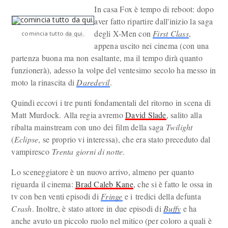
In casa Fox è tempo di reboot: dopo
aver fatto ripartire dall'inizio la saga
degli X-Men con
First Class
,
comincia tutto da qui.
appena uscito nei cinema (con una
partenza buona ma non esaltante, ma il tempo dirà quanto
funzionerà), adesso la volpe del ventesimo secolo ha messo in
moto la rinascita di
Daredevil
.
Quindi eccovi i tre punti fondamentali del ritorno in scena di
Matt Murdock. Alla regia avremo
David Slade
, salito alla
ribalta mainstream con uno dei film della saga
Twilight
(
Eclipse
, se proprio vi interessa), che era stato preceduto dal
vampiresco
Trenta giorni di notte
.
Lo sceneggiatore è un nuovo arrivo, almeno per quanto
riguarda il cinema:
Brad Caleb Kane
, che si è fatto le ossa in
tv con ben venti episodi di
Fringe
e i tredici della defunta
Crash
. Inoltre, è stato attore in due episodi di
Buffy
e ha
anche avuto un piccolo ruolo nel mitico (per coloro a quali è