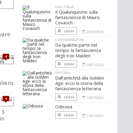
DALL'ITALIA
Il Qualunquismo sulla
fantascienza di Mauro
Covacich
LEGGI
26/07/2026
vare
CONTAMINAZIONI
Da qualche parte nel
tempo: la fantascienza
degli Iron Maiden
4
LEGGI
26/07/2026
EDITORIA
Dall’antichità alla Golden
aliens
Age: ecco la storia della
fantascienza letteraria
LEGGI
16/07/2026
4
Odissea
 3
LEGGI
15/07/2026
in