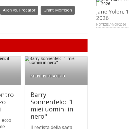
Alien vs. Predator
Grant Morrison
Jane Yolen, 
2026
NOTIZIE / 4/08/2026
MEN IN BLACK 3
ontro
Barry
zzo
Sonnenfeld: "I
i
miei uomini in
nero"
, ecco
ime
Il regista della saga