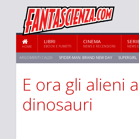
LIBRI
CINEMA
SERI
EBOOK E FUMETTI
NEWS E RECENSIONI
NEWS E
HOME
ARGOMENTI CALDI:
SPIDER-MAN: BRAND NEW DAY
SUPERGIRL
E ora gli alieni 
STAR TREK: STRANGE NEW WORLDS
dinosauri