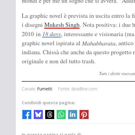
mondi è per me un sogno che si avvera." Addir
La graphic novel è prevista in uscita entro la 
i disegni
Mukesh Singh
. Nota positiva: i due 
2010 in
18 days
, interessante e visionaria (m
graphic novel ispirata al
, antico
Mahabharata
indiana. Chissà che anche da questo progetto n
originale e non del tutto trash.
Tutti i diritti rise
Canale:
Fumetti
Fonte: deadline.com
Condividi questa pagina:
In questa pagina si parla di: