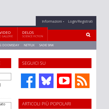
Informazioni
Login/Registrati
VIDEO
DELOS
E GALLERIE
SCIENCE FICTION
S: DOOMSDAY
NETFLIX
SADIE SINK
E
SEGUICI SU
l
ARTICOLI PIÙ POPOLARI