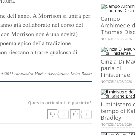
ittura.
fine dell'anno. A Morrison si unirà per
Campo
hanno già collaborato nel corso del
Archimede d
Thomas Dis
a con Morrison non è una novità)
NOTIZIE / 6/08/2026
 poema epico della tradizione
on riescano a trarre qualcosa di
Cinzia Di Ma
parla di
rvati ©2011 Alessandro Murè e Associazione Delos Books
Finisterrae
NOTIZIE / 6/08/2026
Questo articolo ti è piaciuto?
Il ministero 
tempo di Ka
2
1
Bradley
NOTIZIE / 5/08/2026