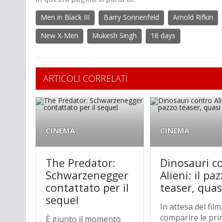
Men in Black III
Barry Sonnenfeld
Arnold Rifkin
New X-Men
Mukesh Singh
18 days
ARTICOLI CORRELATI
CINEMA
CINEMA
The Predator:
Dinosauri c
Schwarzenegger
Alieni: il pa
contattato per il
teaser, quas
sequel
In attesa del film
comparire le pr
È giunto il momento