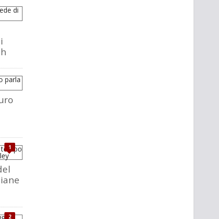
i
ch
uro
1
del
liane
2