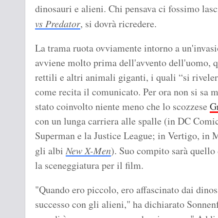
dinosauri e alieni. Chi pensava ci fossimo lasc
vs Predator
, si dovrà ricredere.
La trama ruota ovviamente intorno a un'invasio
avviene molto prima dell'avvento dell'uomo, q
rettili e altri animali giganti, i quali “si rivel
come recita il comunicato. Per ora non si sa m
stato coinvolto niente meno che lo scozzese
G
con un lunga carriera alle spalle (in DC Comi
Superman e la Justice League; in Vertigo, in M
gli albi
New X-Men
). Suo compito sarà quello 
la sceneggiatura per il film.
"Quando ero piccolo, ero affascinato dai dinos
successo con gli alieni," ha dichiarato Sonnenf