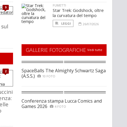
FUMETTI
9
Star Trek: Godshock, oltre
la curvatura del tempo
LEGGI
26/07/2026
 sul
GALLERIE FOTOGRAFICHE
Vedi tutte
SpaceBalls The Almighty Schwartz Saga
2
(A.S.S.)
10 FOTO
ccini
enza:
Conferenza stampa Lucca Comics and
elle
Games 2026
4 FOTO
o