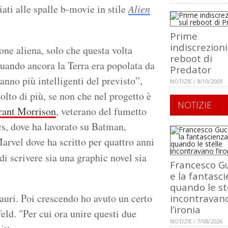
iati alle spalle b-movie in stile
Alien
Prime
indiscrezioni
ne aliena, solo che questa volta
reboot di
uando ancora la Terra era popolata da
Predator
eranno più intelligenti del previsto”,
NOTIZIE / 8/10/2009
olto di più, se non che nel progetto è
NOTIZIE
rant Morrison
, veterano del fumetto
cs, dove ha lavorato su Batman,
arvel dove ha scritto per quattro anni
di scrivere sia una graphic novel sia
Francesco Gu
e la fantasci
quando le st
auri. Poi crescendo ho avuto un certo
incontravan
l’ironia
eld. "Per cui ora unire questi due
NOTIZIE / 7/08/2026