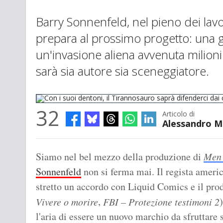
Barry Sonnenfeld, nel pieno dei lav
prepara al prossimo progetto: una g
un'invasione aliena avvenuta milioni
sarà sia autore sia sceneggiatore.
32
Articolo di
Alessandro M
Con i suoi dentoni, il Tirannosauro saprà difenderci dai cattivoni alie
Siamo nel bel mezzo della produzione di
Men 
Sonnenfeld
non si ferma mai. Il regista ameri
stretto un accordo con Liquid Comics e il pro
,
Vivere o morire
FBI – Protezione testimoni 2
l'aria di essere un nuovo marchio da sfruttare 