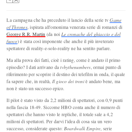
La campagna che ha preceduto il lancio della serie tv
Game
of Thrones
, ispirata all'omonima venerata serie di romanzi di
George R.R. Martin
(da noi
Le cronache del ghiaccio e del
fuoco
) è stata così imponente che anche il più inveterato
spettatore di reality-e-solo-reality ne ha sentito parlare.
Ma alla prova dei fatti, cioè i rating, come è andato il primo
episodio? I dati arrivano da
tvbythenumbers
, ormai punto di
riferimento per scoprire il destino dei telefilm in onda, il quale
fa sapere che, in realtà,
Il gioco dei troni
è andato bene, ma
non è stato un successo epico.
Il pilot è stato visto da 2,2 milioni di spettatori, con 0,9 punti
nella fascia 18-49. Siccome HBO conta anche il numero di
spettatori che hanno visto le repliche, il totale sale a 4,2
milioni di spettatori. Per darvi l'idea di cosa sia un vero
successo, considerate questo:
Boardwalk Empire
, serie