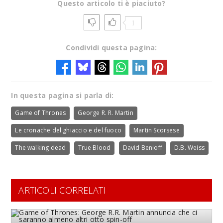
Questo articolo ti è piaciuto?
1
Condividi questa pagina:
In questa pagina si parla di:
Game of Thrones
George R. R. Martin
Le cronache del ghiaccio e del fuoco
Martin Scorsese
The walking dead
True Blood
David Benioff
D.B. Weiss
ARTICOLI CORRELATI