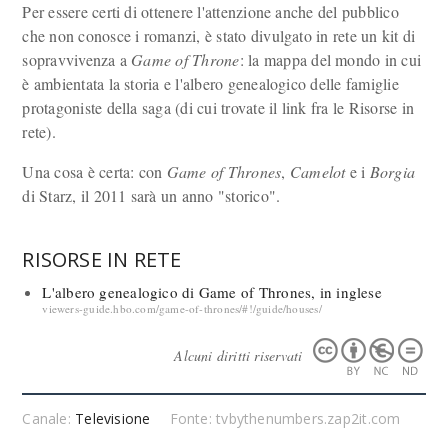
Per essere certi di ottenere l'attenzione anche del pubblico
che non conosce i romanzi, è stato divulgato in rete un kit di
sopravvivenza a
Game of Throne
: la mappa del mondo in cui
è ambientata la storia e l'albero genealogico delle famiglie
protagoniste della saga (di cui trovate il link fra le Risorse in
rete).
Una cosa è certa: con
Game of Thrones
,
Camelot
e i
Borgia
di Starz, il 2011 sarà un anno "storico".
RISORSE IN RETE
L'albero genealogico di Game of Thrones, in inglese
viewers-guide.hbo.com/game-of-thrones/#!/guide/houses/
Alcuni diritti riservati
Canale:
Televisione
Fonte: tvbythenumbers.zap2it.com