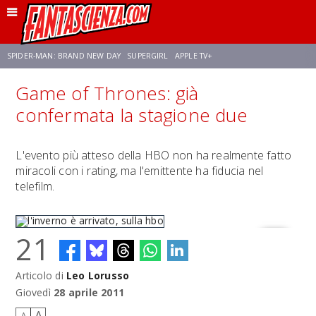
SPIDER-MAN: BRAND NEW DAY
SUPERGIRL
APPLE TV+
Game of Thrones: già
FRANCO RICCIARDIELLO
ZENDAYA
STAR TREK
AVENGERS: DOOMSDAY
confermata la stagione due
NETFLIX
SADIE SINK
STAR TREK: STRANGE NEW WORLDS
L'evento più atteso della HBO non ha realmente fatto
miracoli con i rating, ma l'emittente ha fiducia nel
telefilm.
21
Articolo di
Leo Lorusso
l'inverno è arrivato, sulla hbo
Giovedì
28 aprile 2011
A
A