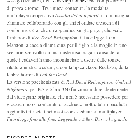
Assago (Milano), del
Gamestop Gameshow
, con postazioni
di prova e tornei. Tra i nuovi contenuti, la modalità
multiplayer cooperativa
Assalto dei non morti
, in cui bisogna
eliminare collaborando con gli amici ondate crescenti di
zombi, ma c'è anche un'appendice single player, che vede
l'antieroe di
Red Dead Redemption
, il fuorilegge John
Marston, a caccia di una cura per il figlio e la moglie in uno
scenario sconvolto da una misteriosa piaga a causa della
quale i cadaveri hanno incominciato a uscire dalle tombe,
rilettura in stile western, e con la tipica classe Rockstar, della
febbre horror di
Left for Dead
.
La versione pacchettizzata di
Red Dead Redemption: Undead
Nightmare
per Ps3 e Xbox 360 funziona indipendentemente
dal videogame originale, che non è necessario possedere per
giocare i nuovi contenuti, e racchiude inoltre tutti i pacchetti
aggiuntivi rilasciati nei mesi scorsi dedicati al multiplayer:
Fuorilegge fino alla fine
,
Leggende e killer
,
Bari e bugiardi
.