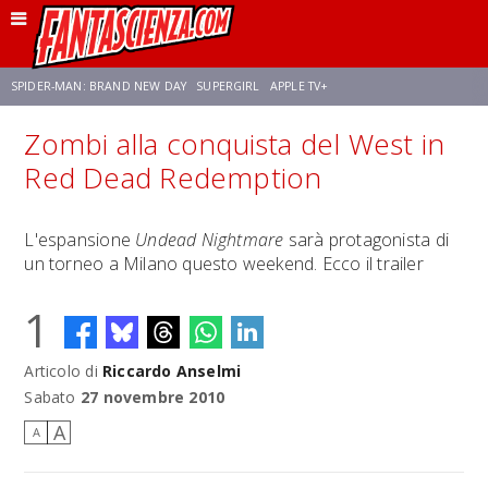
SPIDER-MAN: BRAND NEW DAY
SUPERGIRL
APPLE TV+
Zombi alla conquista del West in
FRANCO RICCIARDIELLO
ZENDAYA
STAR TREK
AVENGERS: DOOMSDAY
Red Dead Redemption
NETFLIX
SADIE SINK
STAR TREK: STRANGE NEW WORLDS
L'espansione
Undead Nightmare
sarà protagonista di
un torneo a Milano questo weekend. Ecco il trailer
1
Articolo di
Riccardo Anselmi
Sabato
27 novembre 2010
A
A