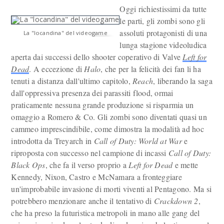
Oggi richiestissimi da tutte
le parti, gli zombi sono gli
assoluti protagonisti di una
La "locandina" del videogame
lunga stagione videoludica
aperta dai successi dello shooter coperativo di Valve
Left for
Dead
. A eccezione di
Halo
, che per la felicità dei fan li ha
tenuti a distanza dall'ultimo capitolo,
Reach
, liberando la saga
dall'oppressiva presenza dei parassiti flood, ormai
praticamente nessuna grande produzione si risparmia un
omaggio a Romero & Co. Gli zombi sono diventati quasi un
cammeo imprescindibile, come dimostra la modalità ad hoc
introdotta da Treyarch in
Call of Duty: World at War
e
riproposta con successo nel campione di incassi
Call of Duty:
Black Ops
, che fa il verso proprio a
Left for Dead
e mette
Kennedy, Nixon, Castro e McNamara a fronteggiare
un'improbabile invasione di morti viventi al Pentagono. Ma si
potrebbero menzionare anche il tentativo di
Crackdown 2
,
che ha preso la futuristica metropoli in mano alle gang del