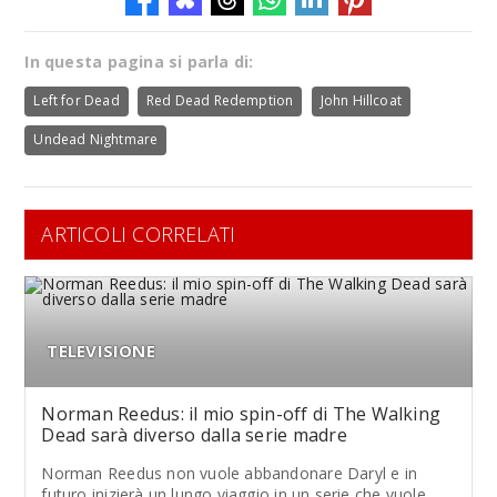
In questa pagina si parla di:
Left for Dead
Red Dead Redemption
John Hillcoat
Undead Nightmare
ARTICOLI CORRELATI
TELEVISIONE
Norman Reedus: il mio spin-off di The Walking
Dead sarà diverso dalla serie madre
Norman Reedus non vuole abbandonare Daryl e in
futuro inizierà un lungo viaggio in un serie che vuole