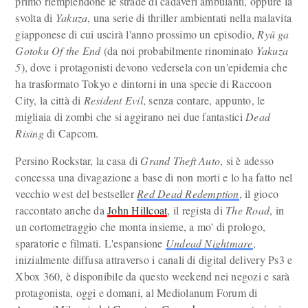
primo riempiendone le strade di cadaveri ambulanti, oppure la
svolta di
Yakuza
, una serie di thriller ambientati nella malavita
giapponese di cui uscirà l'anno prossimo un episodio,
Ryū ga
Gotoku Of the End
(da noi probabilmente rinominato
Yakuza
5
), dove i protagonisti devono vedersela con un'epidemia che
ha trasformato Tokyo e dintorni in una specie di Raccoon
City, la città di
Resident Evil
, senza contare, appunto, le
migliaia di zombi che si aggirano nei due fantastici
Dead
Rising
di Capcom.
Persino Rockstar, la casa di
Grand Theft Auto
, si è adesso
concessa una divagazione a base di non morti e lo ha fatto nel
vecchio west del bestseller
Red Dead Redemption
, il gioco
raccontato anche da
John Hillcoat
, il regista di
The Road
, in
un cortometraggio che monta insieme, a mo' di prologo,
sparatorie e filmati. L'espansione
Undead Nightmare
,
inizialmente diffusa attraverso i canali di digital delivery Ps3 e
Xbox 360, è disponibile da questo weekend nei negozi e sarà
protagonista, oggi e domani, al Mediolanum Forum di