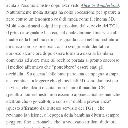
acuta all'occhio sinistro dopo aver visto
Alice in Wonderland
.
Naturalmente molta stampa ha colto l'occasione per sparare a
zero contro un fenomeno così di moda come il cinema 3D.
Molti sono rimasti colpiti in particolare dal
servizio del TG1
,
il primo a segnalare la cosa, nel quale durante l'intervista alla
madre della bambina compare guarda caso nell'inquadratura
un cieco con bastone bianco. Lo svolgimento dei fatti è
curioso: alcune ore dopo essere tornata a casa la bambina
comincia ad avere male all'occhio; portata al pronto soccorso,
il medico affermava che "potrebbero" essere stati gli
occhialini. Su questa labile base parte una campagna stampa,
e si comincia a leggere che gli occhiali 3D sono dannosi per
la vista, che alcuni occhiali non hanno il marchio CE
(peraltro non richiesto, non essendo apparecchiature mediche,
elettroniche o giocattoli) e sono di "dubbia provenienza"
(questo affermato dallo stesso servizio del TG1), che
rovinano la visione, e l'epopea della bambina diventa sempre
peggiore fino a cronache che la vedevano strillare di dolore