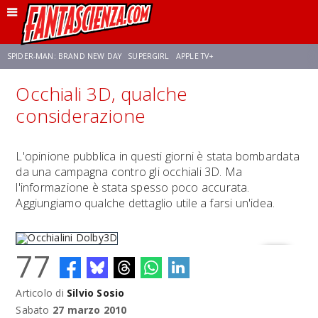
SPIDER-MAN: BRAND NEW DAY
SUPERGIRL
APPLE TV+
Occhiali 3D, qualche
FRANCO RICCIARDIELLO
ZENDAYA
STAR TREK
AVENGERS: DOOMSDAY
considerazione
NETFLIX
SADIE SINK
STAR TREK: STRANGE NEW WORLDS
L'opinione pubblica in questi giorni è stata bombardata
da una campagna contro gli occhiali 3D. Ma
l'informazione è stata spesso poco accurata.
Aggiungiamo qualche dettaglio utile a farsi un'idea.
77
Articolo di
Silvio Sosio
Occhialini Dolby3D
Sabato
27 marzo 2010