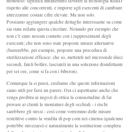
monouso: significa innanzitutto favorire la tecnologia RealD
rispetto alle concorrenti, e imporre agli esercenti di cambiare
attrezzature costate cifre elevate. Ma non solo.
Possiamo aggiungere qualche dettaglio interessante su come
sia stata redatta questa circolare. Notando per esempio che
non c'è stato nessun contatto con i rappresentanti degli
esercenti; che non sono state proposte misure alternative
(basterebbe, per esempio, proporre una procedura di
sterilizzazione efficace: che so, metteteli nel microonde dieci
secondi, fateli bollire, lasciateli in una soluzione disinfettante
per sei ore, come si fa con i biberon).
Comunque la si pensi, crediamo che queste informazioni
siano utili per farsi un parere. Ora ci aspettiamo anche che
venga proibita ai negozi di ottica la consuetudine di far
provare ai clienti le montature degli occhiali - i rischi
sarebbero gli stessi - così come vorremmo delle misure
restrittive contro la vendita di pop corn nei cinema (qualcuno
potrebbe strozzarsi) e naturalmente la sostituzione completa