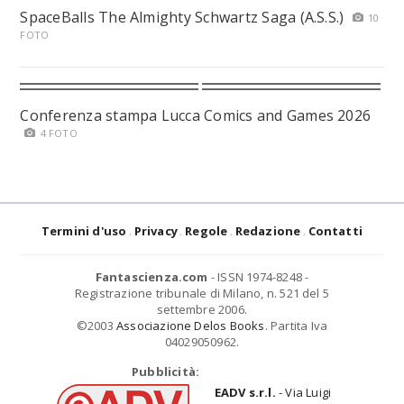
SpaceBalls The Almighty Schwartz Saga (A.S.S.)
10
FOTO
Conferenza stampa Lucca Comics and Games 2026
4 FOTO
Termini d'uso
Privacy
Regole
Redazione
Contatti
Fantascienza.com
- ISSN 1974-8248 -
Registrazione tribunale di Milano, n. 521 del 5
settembre 2006.
©2003
Associazione Delos Books
. Partita Iva
04029050962.
Pubblicità:
EADV s.r.l.
- Via Luigi