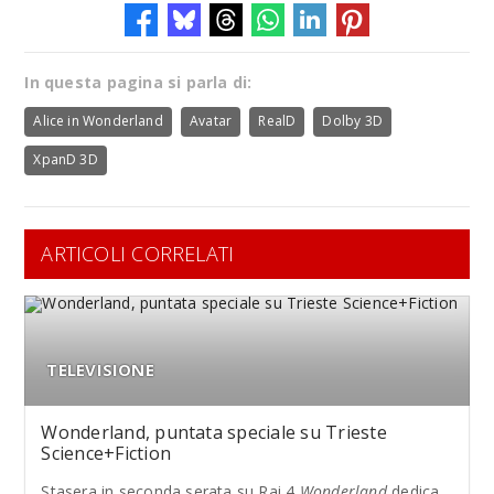
In questa pagina si parla di:
Alice in Wonderland
Avatar
RealD
Dolby 3D
XpanD 3D
ARTICOLI CORRELATI
TELEVISIONE
Wonderland, puntata speciale su Trieste
Science+Fiction
Stasera in seconda serata su Rai 4
Wonderland
dedica