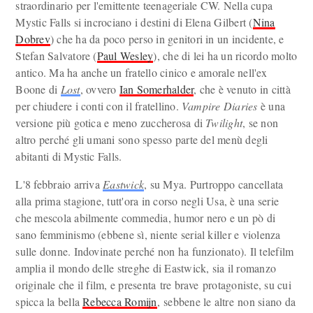
straordinario per l'emittente teenageriale CW. Nella cupa
Mystic Falls si incrociano i destini di Elena Gilbert (
Nina
Dobrev
) che ha da poco perso in genitori in un incidente, e
Stefan Salvatore (
Paul Wesley
), che di lei ha un ricordo molto
antico. Ma ha anche un fratello cinico e amorale nell'ex
Boone di
Lost
, ovvero
Ian Somerhalder
, che è venuto in città
per chiudere i conti con il fratellino.
Vampire Diaries
è una
versione più gotica e meno zuccherosa di
Twilight
, se non
altro perché gli umani sono spesso parte del menù degli
abitanti di Mystic Falls.
L'8 febbraio arriva
Eastwick
, su Mya. Purtroppo cancellata
alla prima stagione, tutt'ora in corso negli Usa, è una serie
che mescola abilmente commedia, humor nero e un pò di
sano femminismo (ebbene sì, niente serial killer e violenza
sulle donne. Indovinate perché non ha funzionato). Il telefilm
amplia il mondo delle streghe di Eastwick, sia il romanzo
originale che il film, e presenta tre brave protagoniste, su cui
spicca la bella
Rebecca Romijn
, sebbene le altre non siano da