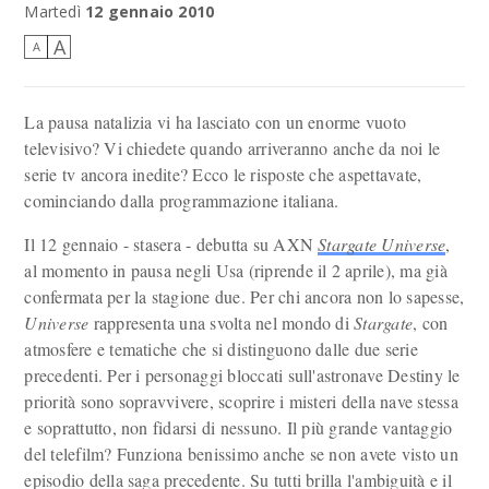
il cast di Warehouse 13
Martedì
12 gennaio 2010
A
A
La pausa natalizia vi ha lasciato con un enorme vuoto
televisivo? Vi chiedete quando arriveranno anche da noi le
serie tv ancora inedite? Ecco le risposte che aspettavate,
cominciando dalla programmazione italiana.
Il 12 gennaio - stasera - debutta su AXN
Stargate Universe
,
al momento in pausa negli Usa (riprende il 2 aprile), ma già
confermata per la stagione due. Per chi ancora non lo sapesse,
Universe
rappresenta una svolta nel mondo di
Stargate
, con
atmosfere e tematiche che si distinguono dalle due serie
precedenti. Per i personaggi bloccati sull'astronave Destiny le
priorità sono sopravvivere, scoprire i misteri della nave stessa
e soprattutto, non fidarsi di nessuno. Il più grande vantaggio
del telefilm? Funziona benissimo anche se non avete visto un
episodio della saga precedente. Su tutti brilla l'ambiguità e il