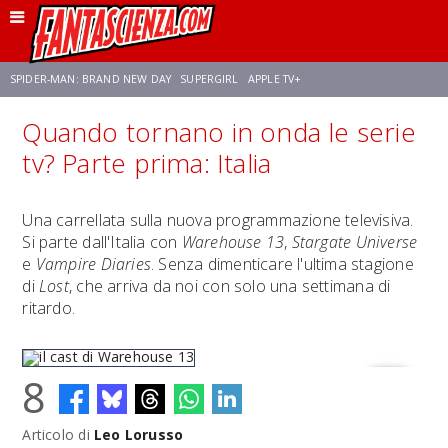
SPIDER-MAN: BRAND NEW DAY
SUPERGIRL
APPLE TV+
Quando tornano in onda le serie
FRANCO RICCIARDIELLO
ZENDAYA
AVENGERS: DOOMSDAY
STAR TREK
tv? Parte prima: Italia
NETFLIX
SADIE SINK
STAR TREK: STRANGE NEW WORLDS
Una carrellata sulla nuova programmazione televisiva.
Si parte dall'Italia con
Warehouse 13
,
Stargate Universe
e
Vampire Diaries
. Senza dimenticare l'ultima stagione
di
Lost
, che arriva da noi con solo una settimana di
ritardo.
8
Articolo di
Leo Lorusso