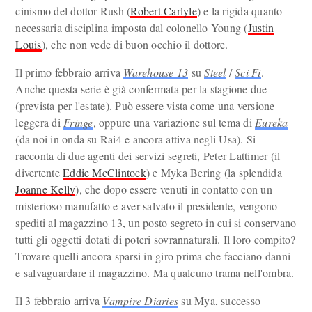
cinismo del dottor Rush (
Robert Carlyle
) e la rigida quanto
necessaria disciplina imposta dal colonello Young (
Justin
Louis
), che non vede di buon occhio il dottore.
Il primo febbraio arriva
Warehouse 13
su
Steel
/
Sci Fi
.
Anche questa serie è già confermata per la stagione due
(prevista per l'estate). Può essere vista come una versione
leggera di
Fringe
, oppure una variazione sul tema di
Eureka
(da noi in onda su Rai4 e ancora attiva negli Usa). Si
racconta di due agenti dei servizi segreti, Peter Lattimer (il
divertente
Eddie McClintock
) e Myka Bering (la splendida
Joanne Kelly
), che dopo essere venuti in contatto con un
misterioso manufatto e aver salvato il presidente, vengono
spediti al magazzino 13, un posto segreto in cui si conservano
tutti gli oggetti dotati di poteri sovrannaturali. Il loro compito?
Trovare quelli ancora sparsi in giro prima che facciano danni
e salvaguardare il magazzino. Ma qualcuno trama nell'ombra.
Il 3 febbraio arriva
Vampire Diaries
su Mya, successo