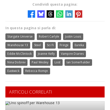
Condividi questa pagina:
In questa pagina si parla di:
Stargate Universe
Robert Carlyle
Justin Louis
Warehouse 13
Steel
Sci Fi
Fringe
Eureka
Eddie McClintock
Joanne Kelly
Vampire Diaries
Nina Dobrev
Paul Wesley
Lost
Ian Somerhalder
Eastwick
Rebecca Romijn
ARTICOLI CORRELATI