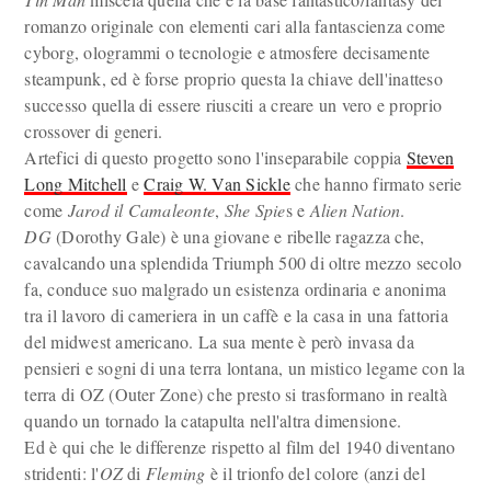
romanzo originale con elementi cari alla fantascienza come
cyborg, ologrammi o tecnologie e atmosfere decisamente
steampunk, ed è forse proprio questa la chiave dell'inatteso
successo quella di essere riusciti a creare un vero e proprio
crossover di generi.
Artefici di questo progetto sono l'inseparabile coppia
Steven
Long Mitchell
e
Craig W. Van Sickle
che hanno firmato serie
come
Jarod il Camaleonte
,
She Spie
s e
Alien Nation
.
DG
(Dorothy Gale) è una giovane e ribelle ragazza che,
cavalcando una splendida Triumph 500 di oltre mezzo secolo
fa, conduce suo malgrado un esistenza ordinaria e anonima
tra il lavoro di cameriera in un caffè e la casa in una fattoria
del midwest americano. La sua mente è però invasa da
pensieri e sogni di una terra lontana, un mistico legame con la
terra di OZ (Outer Zone) che presto si trasformano in realtà
quando un tornado la catapulta nell'altra dimensione.
Ed è qui che le differenze rispetto al film del 1940 diventano
stridenti: l'
OZ
di
Fleming
è il trionfo del colore (anzi del