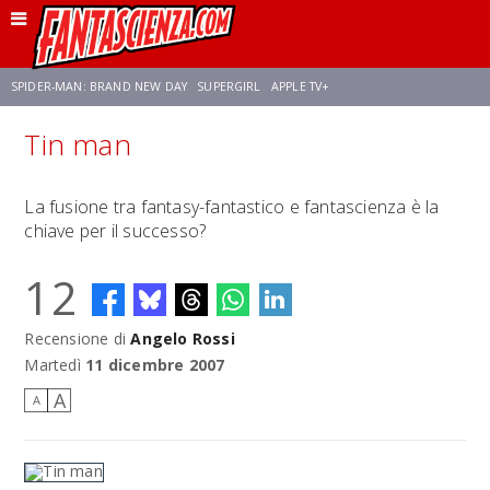
SPIDER-MAN: BRAND NEW DAY
SUPERGIRL
APPLE TV+
Tin man
FRANCO RICCIARDIELLO
ZENDAYA
STAR TREK
AVENGERS: DOOMSDAY
La fusione tra fantasy-fantastico e fantascienza è la
chiave per il successo?
NETFLIX
SADIE SINK
STAR TREK: STRANGE NEW WORLDS
12
Recensione di
Angelo Rossi
Martedì
11 dicembre 2007
A
A