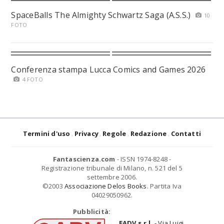
SpaceBalls The Almighty Schwartz Saga (A.S.S.)
10
FOTO
Conferenza stampa Lucca Comics and Games 2026
4 FOTO
Termini d'uso
Privacy
Regole
Redazione
Contatti
Fantascienza.com
- ISSN 1974-8248 -
Registrazione tribunale di Milano, n. 521 del 5
settembre 2006.
©2003
Associazione Delos Books
. Partita Iva
04029050962.
Pubblicità:
EADV s.r.l.
- Via Luigi