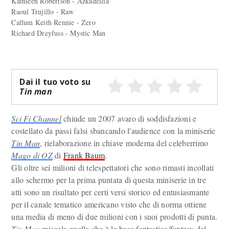
Kathleen Robertson - Azkadellia
Raoul Trujillo - Raw
Callum Keith Rennie - Zero
Richard Dreyfuss - Mystic Man
Dai il tuo voto su
Tin man
Sci Fi Channel
chiude un 2007 avaro di soddisfazioni e
costellato da passi falsi sbancando l'audience con la miniserie
Tin Man
, rielaborazione in chiave moderna del celeberrimo
Mago di OZ
di
Frank Baum
.
Gli oltre sei milioni di telespettatori che sono rimasti incollati
allo schermo per la prima puntata di questa miniserie in tre
atti sono un risultato per certi versi storico ed entusiasmante
per il canale tematico americano visto che di norma ottiene
una media di meno di due milioni con i suoi prodotti di punta.
Tin Man
miscela quella che è la base fantastico/fantasy del