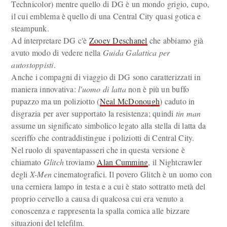
Technicolor) mentre quello di DG è un mondo grigio, cupo,
il cui emblema è quello di una Central City quasi gotica e
steampunk.
Ad interpretare DG c'è
Zooey Deschanel
che abbiamo già
avuto modo di vedere nella
Guida Galattica per
autostoppisti
.
Anche i compagni di viaggio di DG sono caratterizzati in
maniera innovativa:
l'uomo di latta
non è più un buffo
pupazzo ma un poliziotto (
Neal McDonough
) caduto in
disgrazia per aver supportato la resistenza; quindi
tin man
assume un significato simbolico legato alla stella di latta da
sceriffo che contraddistingue i poliziotti di Central City.
Nel ruolo di spaventapasseri che in questa versione è
chiamato
Glitch
troviamo
Alan Cumming
, il Nightcrawler
degli
X-Men
cinematografici. Il povero Glitch è un uomo con
una cerniera lampo in testa e a cui è stato sottratto metà del
proprio cervello a causa di qualcosa cui era venuto a
conoscenza e rappresenta la spalla comica alle bizzare
situazioni del telefilm.