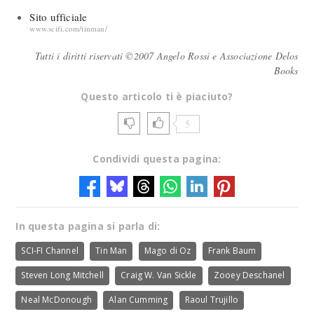
Sito ufficiale
www.scifi.com/tinman/
Tutti i diritti riservati ©2007 Angelo Rossi e Associazione Delos
Books
Questo articolo ti è piaciuto?
5
Condividi questa pagina:
In questa pagina si parla di:
SCI-FI Channel
Tin Man
Mago di Oz
Frank Baum
Steven Long Mitchell
Craig W. Van Sickle
Zooey Deschanel
Neal McDonough
Alan Cumming
Raoul Trujillo