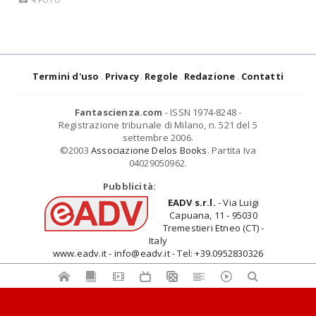
Termini d'uso
Privacy
Regole
Redazione
Contatti
Fantascienza.com
- ISSN 1974-8248 -
Registrazione tribunale di Milano, n. 521 del 5
settembre 2006.
©2003
Associazione Delos Books
. Partita Iva
04029050962.
Pubblicità:
EADV s.r.l.
- Via Luigi
Capuana, 11 - 95030
Tremestieri Etneo (CT) -
Italy
www.eadv.it - info@eadv.it - Tel: +39.0952830326