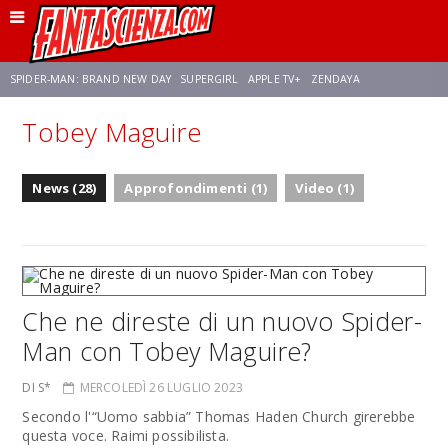
SPIDER-MAN: BRAND NEW DAY
SUPERGIRL
APPLE TV+
ZENDAYA
Tobey Maguire
FRANCO RICCIARDIELLO
AVENGERS: DOOMSDAY
STAR TREK
NETFLIX
News (28)
Approfondimenti (1)
Video (1)
SADIE SINK
STAR TREK: STRANGE NEW WORLDS
Che ne direste di un nuovo Spider-
Man con Tobey Maguire?
DI S*
MERCOLEDÌ 26 LUGLIO 2023
Secondo l'“Uomo sabbia” Thomas Haden Church girerebbe
questa voce. Raimi possibilista.