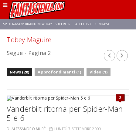
SPIDER-MAN: BRAND NEW DAY
SUPERGIRL
APPLE TV+
ZENDAYA
Tobey Maguire
FRANCO RICCIARDIELLO
AVENGERS: DOOMSDAY
STAR TREK
NETFLIX
Segue - Pagina 2
SADIE SINK
STAR TREK: STRANGE NEW WORLDS
News (28)
Approfondimenti (1)
Video (1)
2
Vanderbilt ritorna per Spider-Man
5 e 6
DI ALESSANDRO MURÈ
LUNEDÌ 7 SETTEMBRE 2009