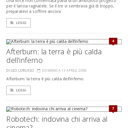
Una voce non confermata parla di un ambizioso progetto
per il lancia ragnatele. Se il tre vi sembrava già di troppo,
preparatevi a soffrire ancora
LEGGI
4
Afterburn: la terra è più calda
dell’inferno
DI LEO LORUSSO
DOMENICA 13 APRILE 2008
Afterburn: la terra è più calda dell’inferno.
LEGGI
7
Robotech: indovina chi arriva al
cinema?