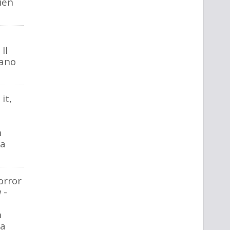
ien
Il
iano
it,
n
na
orror
 -
n
na