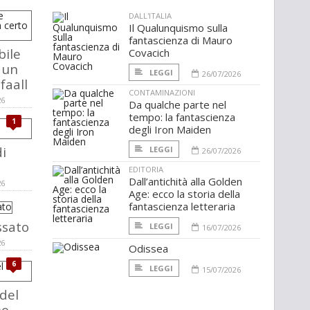
DALL'ITALIA
Il Qualunquismo sulla
fantascienza di Mauro
bile
Covacich
 un
LEGGI
26/07/2026
faall
CONTAMINAZIONI
26
Da qualche parte nel
tempo: la fantascienza
1
degli Iron Maiden
i
LEGGI
26/07/2026
EDITORIA
Dall’antichità alla Golden
26
Age: ecco la storia della
fantascienza letteraria
ssato
LEGGI
16/07/2026
26
Odissea
6
LEGGI
15/07/2026
 del
no