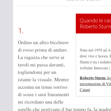
Quando le radi
Roberto Stur
1.
Ordino un altro bicchiere
di rosso prima di andare.
Nato nel 1959 ad A
dove vive e lavora, 
La ragazza che serve ai
Sturm è tra i redatto
tavoli mi passa davanti,
webzine Intercom ( 
togliendomi per un
Roberto Sturm
: le
istante la visuale. Mentre
presentazione di Vit
accenna un tenue sorriso
Catani
di scuse i suoi lineamenti
mi ricordano una delle
sorelle che gestivano il bar tempo fa, la madr