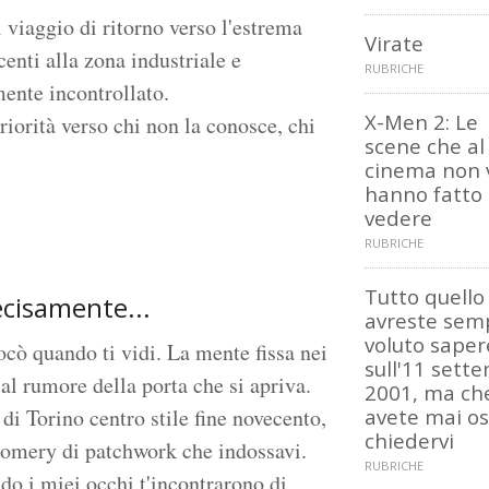
 viaggio di ritorno verso l'estrema
Virate
centi alla zona industriale e
RUBRICHE
ente incontrollato.
X-Men 2: Le
iorità verso chi non la conosce, chi
scene che al
cinema non 
hanno fatto
vedere
RUBRICHE
Tutto quello
cisamente...
avreste sem
voluto saper
cò quando ti vidi. La mente fissa nei
sull'11 sett
 al rumore della porta che si apriva.
2001, ma ch
di Torino centro stile fine novecento,
avete mai o
chiedervi
omery di patchwork che indossavi.
RUBRICHE
do i miei occhi t'incontrarono di