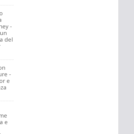
to
a
ney -
 un
ia del
r
ion
re -
or e
nza
ime
a e