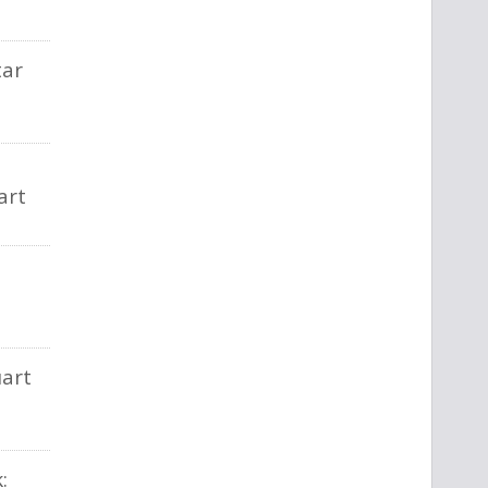
tar
art
uart
: