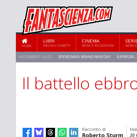
LIBRI
CINEMA
SERI
EBOOK E FUMETTI
NEWS E RECENSIONI
NEWS E
HOME
ARGOMENTI CALDI:
SPIDER-MAN: BRAND NEW DAY
SUPERGIRL
Il battello ebbr
Racconto di
Mar
Roberto Sturm
20 