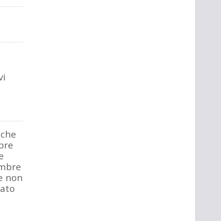
vi
 che
pre
e
embre
e non
sato