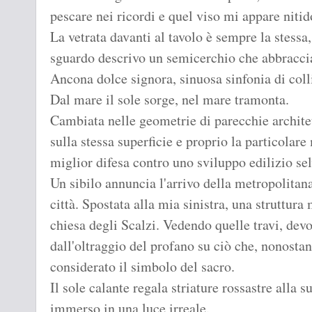
pescare nei ricordi e quel viso mi appare nitid
La vetrata davanti al tavolo è sempre la stessa
sguardo descrivo un semicerchio che abbraccia 
Ancona dolce signora, sinuosa sinfonia di colli
Dal mare il sole sorge, nel mare tramonta.
Cambiata nelle geometrie di parecchie architett
sulla stessa superficie e proprio la particolare 
miglior difesa contro uno sviluppo edilizio se
Un sibilo annuncia l'arrivo della metropolitana
città. Spostata alla mia sinistra, una struttur
chiesa degli Scalzi. Vedendo quelle travi, dev
dall'oltraggio del profano su ciò che, nonosta
considerato il simbolo del sacro.
Il sole calante regala striature rossastre alla s
immerso in una luce irreale.