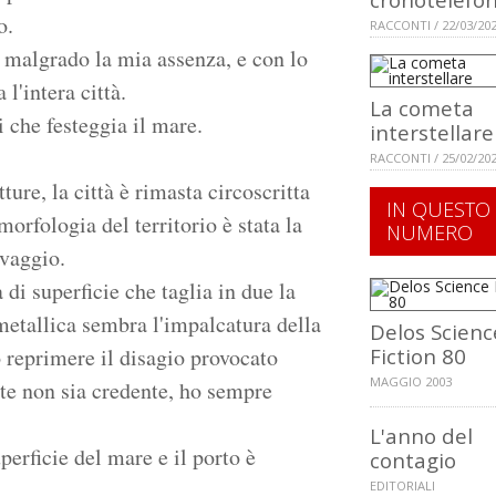
o.
RACCONTI / 22/03/20
, malgrado la mia assenza, e con lo
l'intera città.
La cometa
 che festeggia il mare.
interstellare
RACCONTI / 25/02/20
ure, la città è rimasta circoscritta
IN QUESTO
morfologia del territorio è stata la
NUMERO
lvaggio.
 di superficie che taglia in due la
a metallica sembra l'impalcatura della
Delos Scienc
o reprimere il disagio provocato
Fiction 80
MAGGIO 2003
nte non sia credente, ho sempre
L'anno del
uperficie del mare e il porto è
contagio
EDITORIALI