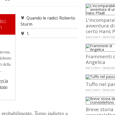
Quando le radici: Roberto
L'incompara
ci:
Sturm
avventura di
m
certo Hans P
1.
RACCONTI / 26/07/20
ncona,
Frammenti d
Roberto
Angelica
ri della
RACCONTI / 28/06/20
..
ggi la
Tuffo nel pa
torio
RACCONTI / 30/05/20
Breve storia
e probabilmente. Torno indietro a
cronotelefo