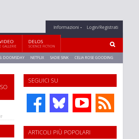
Informazioni
Login/Registrati
VIDEO
DELOS
E GALLERIE
SCIENCE FICTION
S: DOOMSDAY
NETFLIX
SADIE SINK
CELIA ROSE GOODING
SEGUICI SU
SSO
97
ARTICOLI PIÙ POPOLARI