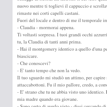
nuovo mentre ti toglievi il cappuccio e scrolla
rimaste nei corti capelli castani.
Fuori del locale e dentro di me il temporale i
- Claudia - mormorai appena.
Ti voltasti sorpresa. I tuoi grandi occhi azzurr
tu, la Claudia di tanti anni prima.
- Hai il montgomery identico a quello d'una pe
biascicare.
- Che conoscevi?
- E' tanto tempo che non la vedo.
Il tuo sguardo mi studiò un attimo, per capire 
attaccabottoni. Fu il mio pallore, credo, a conv
- E' strano che tu ne abbia visto uno identico. 
mia madre quando era giovane.
- Sono certo di averlo visto - dissi cercando di 