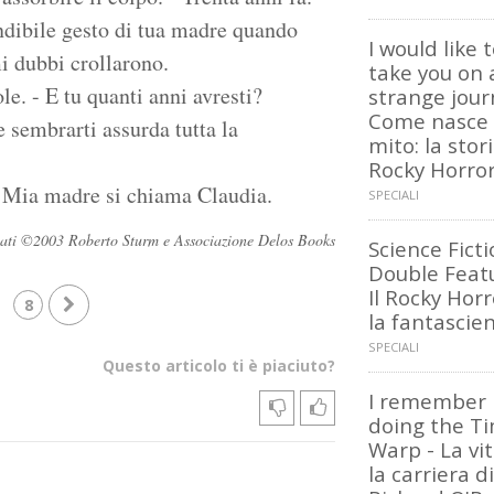
ondibile gesto di tua madre quando
I would like 
mi dubbi crollarono.
take you on 
ole. - E tu quanti anni avresti?
strange jour
Come nasce
 sembrarti assurda tutta la
mito: la stor
Rocky Horro
 - Mia madre si chiama Claudia.
SPECIALI
servati ©2003 Roberto Sturm e Associazione Delos Books
Science Fict
Double Featu
Il Rocky Horr
8
la fantascie
SPECIALI
Questo articolo ti è piaciuto?
I remember
doing the T
Warp - La vit
la carriera di