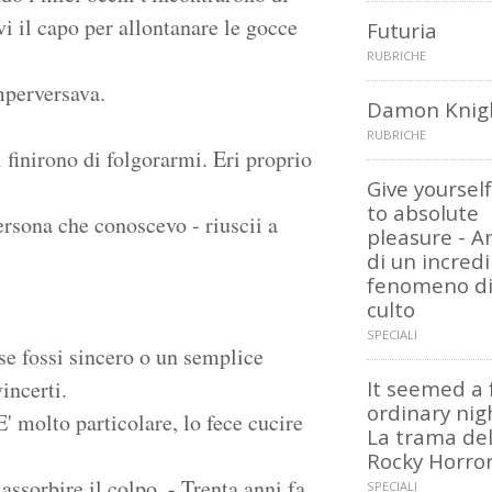
vi il capo per allontanare le gocce
Futuria
RUBRICHE
mperversava.
Damon Knig
RUBRICHE
i finirono di folgorarmi. Eri proprio
Give yoursel
to absolute
rsona che conoscevo - riuscii a
pleasure - An
di un incredi
fenomeno d
culto
SPECIALI
se fossi sincero o un semplice
incerti.
It seemed a f
ordinary night
E' molto particolare, lo fece cucire
La trama de
Rocky Horro
assorbire il colpo. - Trenta anni fa.
SPECIALI