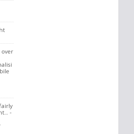
ht
f over
alisi
bile
i
airly
... -
l
r