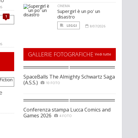
CINEMA
26
Supergirl è un po' un
disastro
1
LEGGI
8/07/2026
26
GALLERIE FOTOGRAFICHE
Vedi tutte
SpaceBalls The Almighty Schwartz Saga
(A.S.S.)
10 FOTO
e
Conferenza stampa Lucca Comics and
Games 2026
4 FOTO