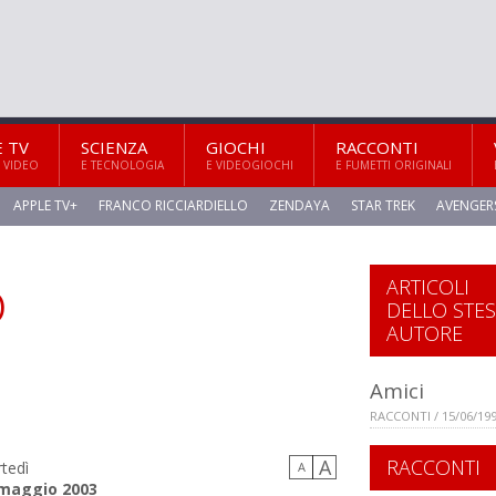
E TV
SCIENZA
GIOCHI
RACCONTI
 VIDEO
E TECNOLOGIA
E VIDEOGIOCHI
E FUMETTI ORIGINALI
APPLE TV+
FRANCO RICCIARDIELLO
ZENDAYA
STAR TREK
AVENGER
o
ARTICOLI
DELLO STE
AUTORE
Amici
RACCONTI / 15/06/19
A
RACCONTI
tedì
A
maggio 2003