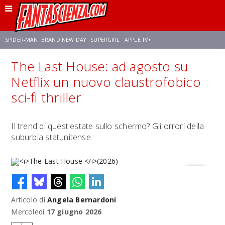
SPIDER-MAN: BRAND NEW DAY
SUPERGIRL
APPLE TV+
The Last House: ad agosto su
FRANCO RICCIARDIELLO
ZENDAYA
STAR TREK
AVENGERS: DOOMSDAY
Netflix un nuovo claustrofobico
sci-fi thriller
NETFLIX
SADIE SINK
CELIA ROSE GOODING
Il trend di quest'estate sullo schermo? Gli orrori della
suburbia statunitense
Articolo di
Angela Bernardoni
The Last House
(2026)
Mercoledì
17 giugno 2026