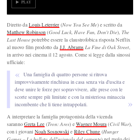
PLAY
Diretto da
Louis Leterrier
(
Now You See Me
) e scritto da
Matthew Robinson
(
Good Luck, Have Fun, Don't Die
),
The
Last House
potrebbe essere la claustrofobica risposta Netflix
al nuovo film prodotto da
J.J. Abrams
La Fine di Oak Street
,
in arrivo nei cinema il 12 agosto. Come si legge dalla sinossi
ufficiale:
Una famiglia di quattro persone si ritrova
improvvisamente rinchiusa in casa senza via d'uscita e
deve unire le forze per sopravvivere, alle prese con le
scorte sempre più limitate e con la misteriosa minaccia
incombente che li tiene intrappolati.
A interpretare la famiglia protagonista della vicenda
saranno
Greta Lee
(
Tron: Ares
) e
Wagner Moura
(
Civil War
),
con i giovani
Noah Sosnowski
e
Riley Chung
(
Hunger
Games – La ballata dell'usignolo del serpente
) nel ruolo dei