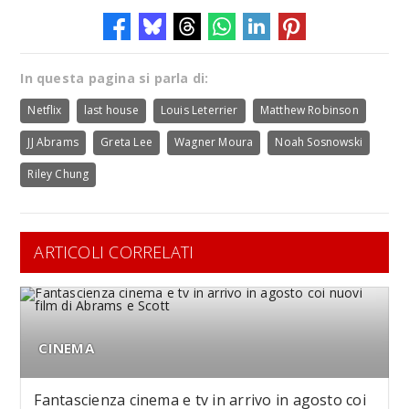
In questa pagina si parla di:
Netflix
last house
Louis Leterrier
Matthew Robinson
JJ Abrams
Greta Lee
Wagner Moura
Noah Sosnowski
Riley Chung
ARTICOLI CORRELATI
CINEMA
Fantascienza cinema e tv in arrivo in agosto coi