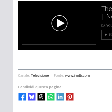
The 
| Ne
DA YO
P
Canale:
Televisione
Fonte:
www.imdb.com
Condividi questa pagina: