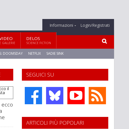
Informazioni
Login/Registrati
VIDEO
DELOS
E GALLERIE
SCIENCE FICTION
S: DOOMSDAY
NETFLIX
SADIE SINK
E
SEGUICI SU
, ecco
a
ne
ARTICOLI PIÙ POPOLARI