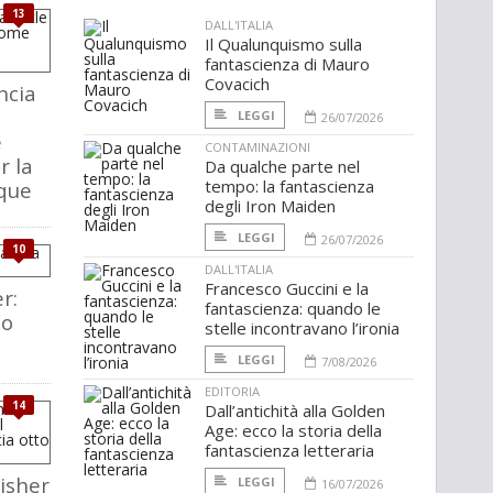
13
DALL'ITALIA
Il Qualunquismo sulla
fantascienza di Mauro
Covacich
ncia
LEGGI
26/07/2026
e
CONTAMINAZIONI
r la
Da qualche parte nel
tempo: la fantascienza
nque
degli Iron Maiden
LEGGI
26/07/2026
10
DALL'ITALIA
Francesco Guccini e la
r:
fantascienza: quando le
mo
stelle incontravano l’ironia
LEGGI
7/08/2026
EDITORIA
14
Dall’antichità alla Golden
Age: ecco la storia della
fantascienza letteraria
isher
LEGGI
16/07/2026