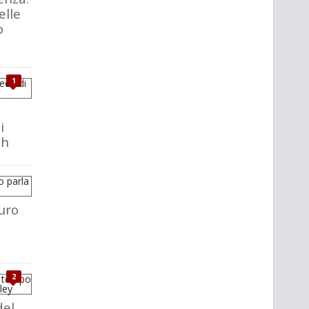
elle
o
1
i
ch
uro
2
del