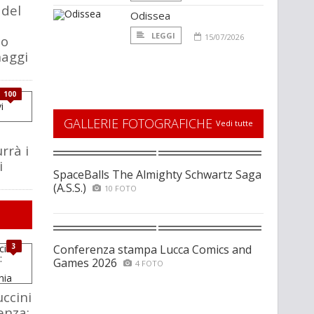
 del
Odissea
LEGGI
15/07/2026
to
naggi
100
GALLERIE FOTOGRAFICHE
Vedi tutte
rrà i
i
SpaceBalls The Almighty Schwartz Saga
(A.S.S.)
10 FOTO
3
Conferenza stampa Lucca Comics and
Games 2026
4 FOTO
ccini
enza: