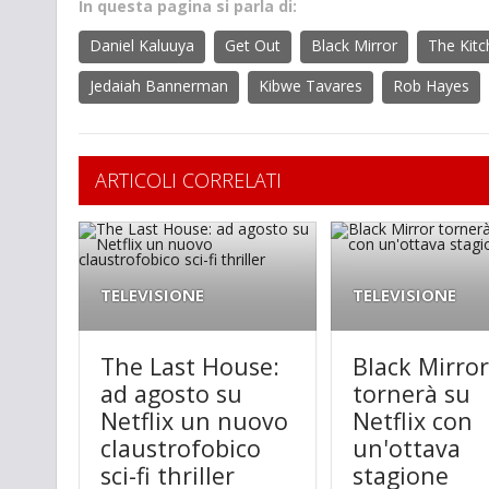
In questa pagina si parla di:
Daniel Kaluuya
Get Out
Black Mirror
The Kitc
Jedaiah Bannerman
Kibwe Tavares
Rob Hayes
ARTICOLI CORRELATI
TELEVISIONE
TELEVISIONE
The Last House:
Black Mirro
ad agosto su
tornerà su
Netflix un nuovo
Netflix con
claustrofobico
un'ottava
sci-fi thriller
stagione