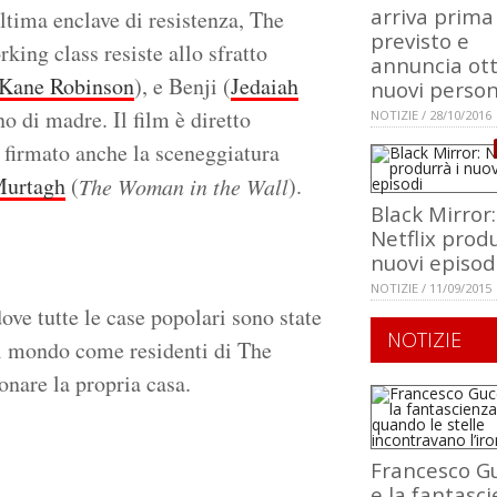
arriva prima
ultima enclave di resistenza, The
previsto e
king class resiste allo sfratto
annuncia ot
Kane Robinson
), e Benji (
Jedaiah
nuovi perso
o di madre. Il film è diretto
NOTIZIE / 28/10/2016
a firmato anche la sceneggiatura
Murtagh
(
).
The Woman in the Wall
Black Mirror:
Netflix produ
nuovi episod
NOTIZIE / 11/09/2015
ove tutte le case popolari sono state
NOTIZIE
nel mondo come residenti di The
onare la propria casa.
Francesco Gu
e la fantasci