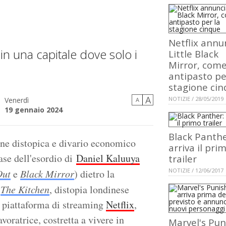
Netflix annu
in una capitale dove solo i
Little Black
Mirror, com
e
antipasto pe
stagione ci
A
NOTIZIE / 28/05/2019
Venerdì
A
19 gennaio 2024
Black Panthe
one distopica e divario economico
arriva il pri
ase dell'esordio di
Daniel Kaluuya
trailer
NOTIZIE / 12/06/2017
Out
e
Black Mirror
) dietro la
.
The Kitchen
, distopia londinese
a piattaforma di streaming
Netflix
,
voratrice, costretta a vivere in
Marvel's Pun