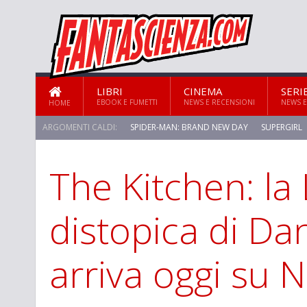
LIBRI
CINEMA
SERI
EBOOK E FUMETTI
NEWS E RECENSIONI
NEWS E
HOME
ARGOMENTI CALDI:
SPIDER-MAN: BRAND NEW DAY
SUPERGIRL
The Kitchen: la
STAR TREK: STRANGE NEW WORLDS
distopica di Da
arriva oggi su N