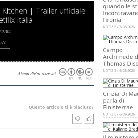
quando le st
Kitchen | Trailer ufficiale
incontravan
tflix Italia
l’ironia
NOTIZIE / 7/08/2026
UTUBE
LAY
Campo
Archimede d
Thomas Dis
NOTIZIE / 6/08/2026
Alcuni diritti riservati
Cinzia Di Ma
parla di
Finisterrae
Questo articolo ti è piaciuto?
NOTIZIE / 6/08/2026
Il ministero 