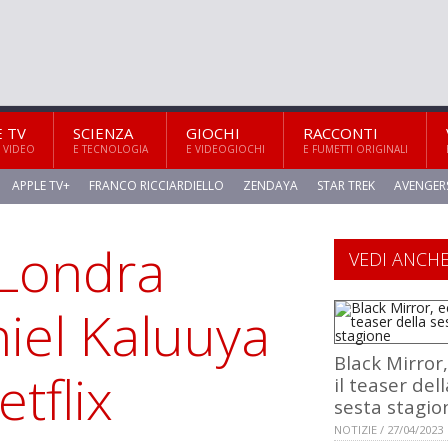
E TV
SCIENZA
GIOCHI
RACCONTI
 VIDEO
E TECNOLOGIA
E VIDEOGIOCHI
E FUMETTI ORIGINALI
APPLE TV+
FRANCO RICCIARDIELLO
ZENDAYA
STAR TREK
AVENGER
 Londra
VEDI ANCH
niel Kaluuya
Black Mirror
etflix
il teaser dell
sesta stagio
NOTIZIE / 27/04/2023