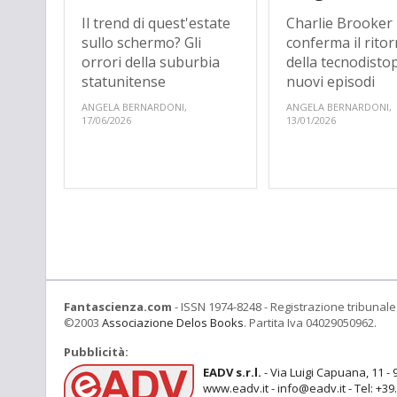
Il trend di quest'estate
Charlie Brooker
sullo schermo? Gli
conferma il rito
orrori della suburbia
della tecnodisto
statunitense
nuovi episodi
ANGELA BERNARDONI,
ANGELA BERNARDONI,
17/06/2026
13/01/2026
Fantascienza.com
- ISSN 1974-8248 - Registrazione tribunale 
©2003
Associazione Delos Books
. Partita Iva 04029050962.
Pubblicità:
EADV s.r.l.
- Via Luigi Capuana, 11 - 
www.eadv.it - info@eadv.it - Tel: +3