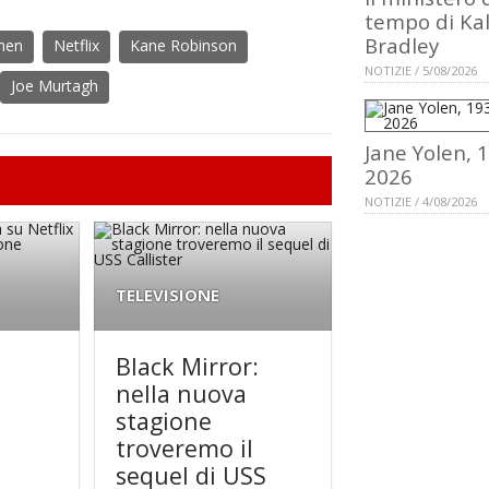
tempo di Ka
Bradley
hen
Netflix
Kane Robinson
NOTIZIE / 5/08/2026
Joe Murtagh
Jane Yolen, 
2026
NOTIZIE / 4/08/2026
TELEVISIONE
r
Black Mirror:
nella nuova
stagione
troveremo il
sequel di USS