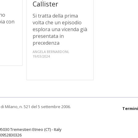
Callister
rno
Si tratta della prima
pia con
volta che un episodio
esplora una vicenda già
presentata in
precedenza
ANGELA BERNARDONI,
19/03/2024
di Milano, n. 521 del 5 settembre 2006.
Termini
95030 Tremestieri Etneo (CT) - Italy
9.0952830326