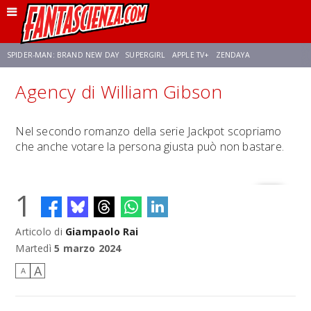
SPIDER-MAN: BRAND NEW DAY
SUPERGIRL
APPLE TV+
ZENDAYA
Agency di William Gibson
FRANCO RICCIARDIELLO
AVENGERS: DOOMSDAY
STAR TREK
NETFLIX
Nel secondo romanzo della serie Jackpot scopriamo
che anche votare la persona giusta può non bastare.
SADIE SINK
STAR TREK: STRANGE NEW WORLDS
1
Articolo di
Giampaolo Rai
Martedì
5 marzo 2024
A
A