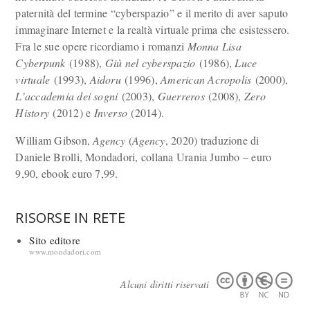
paternità del termine “cyberspazio” e il merito di aver saputo
immaginare Internet e la realtà virtuale prima che esistessero.
Fra le sue opere ricordiamo i romanzi
Monna Lisa
Cyberpunk
(1988),
Giù nel cyberspazio
(1986),
Luce
virtuale
(1993),
Aidoru
(1996),
American Acropolis
(2000),
L’accademia dei sogni
(2003),
Guerreros
(2008),
Zero
History
(2012) e
Inverso
(2014).
William Gibson,
Agency
(
Agency
, 2020) traduzione di
Daniele Brolli, Mondadori, collana Urania Jumbo – euro
9,90, ebook euro 7,99.
RISORSE IN RETE
Sito editore
www.mondadori.com
Alcuni diritti riservati