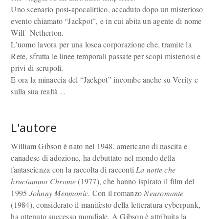
Uno scenario post-apocalittico, accaduto dopo un misterioso
evento chiamato “Jackpot”, e in cui abita un agente di nome
Wilf Netherton.
L’uomo lavora per una losca corporazione che, tramite la
Rete, sfrutta le linee temporali passate per scopi misteriosi e
privi di scrupoli.
E ora la minaccia del “Jackpot” incombe anche su Verity e
sulla sua realtà…
L'autore
William Gibson è nato nel 1948, americano di nascita e
canadese di adozione, ha debuttato nel mondo della
fantascienza con la raccolta di racconti
La notte che
bruciammo Chrome
(1977), che hanno ispirato il film del
1995
Johnny Menmonic
. Con il romanzo
Neuromante
(1984), considerato il manifesto della letteratura cyberpunk,
ha ottenuto successo mondiale. A Gibson è attribuita la