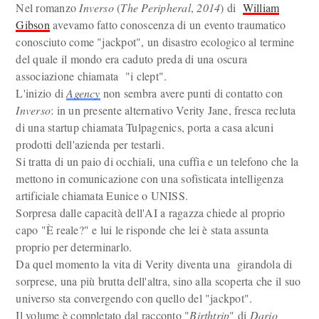
Nel romanzo
Inverso
(
The Peripheral
,
2014
) di
William
Gibson
avevamo fatto conoscenza di un evento traumatico
conosciuto come "jackpot", un disastro ecologico al termine
del quale il mondo era caduto preda di una oscura
associazione chiamata "i clept".
L'inizio di
Agency
non sembra avere punti di contatto con
Inverso
: in un presente alternativo Verity Jane, fresca recluta
di una startup chiamata Tulpagenics, porta a casa alcuni
prodotti dell'azienda per testarli.
Si tratta di un paio di occhiali, una cuffia e un telefono che la
mettono in comunicazione con una sofisticata intelligenza
artificiale chiamata Eunice o UNISS.
Sorpresa dalle capacità dell'AI a ragazza chiede al proprio
capo "È reale?" e lui le risponde che lei è stata assunta
proprio per determinarlo.
Da quel momento la vita di Verity diventa una girandola di
sorprese, una più brutta dell'altra, sino alla scoperta che il suo
universo sta convergendo con quello del "jackpot".
Il volume è completato dal racconto "
Birthtrip
" di
Dario