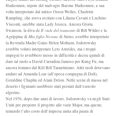
Harkonnen, nipote del malvagio Barone Harkonnen, a sua
volta interpretato dal mitico Orson Welles. Charlotte
Rampling, che aveva recitato con Liliana Cavani e Luchino
Visconti, sarebbe stata Lady Jessica. Ancora Gloria
Swanson, la diva de
Il viale del tramonto
di Bill Wilder e la
Agrippina di
Mio figlio Nerone
di Steno, avrebbe interpretato
la Revenda Madre Gaius Helen Mohiam. Jodorowsky
avrebbe voluto interpretare Leto Atreides, ma i troppi
impegni lo avrebbero messo in difficoltà e decise quindi di
dare tal ruolo a David Carradine,famoso per Kung Fu, ma
ancora lontano dal Kill Bill Tarantiniano. Altri ruoli dovevano
andare ad Amanda Lear (all’epoca compagna di Dalì),
Geraldine Chaplin ed Alain Delon. Nelle scene di massa nel
deserto i figuranti sarebbero stati prestati dall’esercito
algerino.
Nel 1976, dopo due anni di lavoro, Jodorowsky va negli Stati
Uniti per proporre il progetto alle varie Major, ma queste,
temendo l’alto costo dell’impresa unita alla paura di