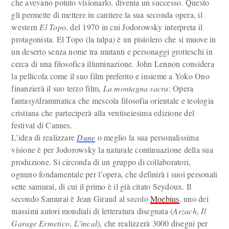
che avevano potuto visionarlo, diventa un successo. Questo
gli permette di mettere in cantiere la sua seconda opera, il
western
El Topo
, del 1970 in cui Jodorowsky interpreta il
protagonista. El Topo (la talpa) è un pistolero che si muove in
un deserto senza nome tra mutanti e personaggi grotteschi in
cerca di una filosofica illuminazione. John Lennon considera
la pellicola come il suo film preferito e insieme a Yoko Ono
finanzierà il suo terzo film,
La montagna sacra
: Opera
fantasy/drammatica che mescola filosofia orientale e teologia
cristiana che parteciperà alla ventiseiesima edizione del
festival di Cannes.
L’idea di realizzare
Dune
o meglio la sua personalissima
visione è per Jodorowsky la naturale continuazione della sua
produzione. Si circonda di un gruppo di collaboratori,
ognuno fondamentale per l’opera, che definirà i suoi personali
sette samurai, di cui il primo è il già citato Seydoux. Il
secondo Samurai è Jean Giraud al secolo
Moebius
, uno dei
massimi autori mondiali di letteratura disegnata (
Arzach
,
Il
Garage Ermetico
,
L’incal
), che realizzerà 3000 disegni per