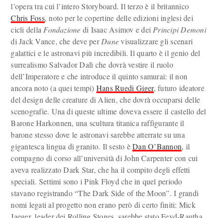
l’opera tra cui l’intero Storyboard. Il terzo è il britannico
Chris Foss
, noto per le copertine delle edizioni inglesi dei
cicli della
Fondazione
di Isaac Asimov e dei
Principi Demoni
di Jack Vance, che deve per
Dune
visualizzare gli scenari
galattici e le astronavi più incredibili. Il quarto è il genio del
surrealismo Salvador Dalì che dovrà vestire il ruolo
dell’Imperatore e che introduce il quinto samurai: il non
ancora noto (a quei tempi)
Hans Ruedi Giger
, futuro ideatore
del design delle creature di Alien, che dovrà occuparsi delle
scenografie. Una di queste ultime doveva essere il castello del
Barone Harkonnen, una scultura titanica raffigurante il
barone stesso dove le astronavi sarebbe atterrate su una
gigantesca lingua di granito. Il sesto è
Dan O’Bannon
, il
compagno di corso all’università di John Carpenter con cui
aveva realizzato Dark Star, che ha il compito degli effetti
speciali. Settimi sono i Pink Floyd che in quel periodo
stavano registrando “The Dark Side of the Moon”. I grandi
nomi legati al progetto non erano però di certo finiti: Mick
Jaeger, leader dei Rolling Stones, sarebbe stato Feyd-Rautha