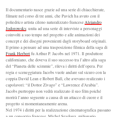
Il documentario nasce grazie ad una serie di chiacchierate,
filmate nel corso di tre anni, che Pavich ha avuto con il
poliedrico artista cileno naturalizzato francese
Alejandro
Jodorowsky
, unita ad una serie di interviste a personaggi
coinvolti a suo tempo nel progetto e alle animazioni dei
concept e dei disegni provenienti dagli storyboard originali.
Il primo a pensare ad una trasposizione filmica della saga di
Frank Herbert
fu Arthur P. Jacobs nel 1971. Il produttore
californiano, che doveva il suo successo tra l’altro alla saga
del “Pianeta delle scimmie”, rileva i diritti dell’opera. Per
regia e sceneggiatura Jacobs vuole andare sul sicuro con la
coppia David Lean e Robert Ball, che avevano realizzato i
capolavori: “il Dottor Zivago” e “Lawrence d’Arabia”.
Jacobs purtroppo non vedrà realizzato il suo film poiché
morirà l’anno seguente a causa di un attacco di cuore e il
progetto si momentaneamente arena.
Nel 1974 i diritti per la realizzazione cinematografica passano
a un consorzio francese. Michel Seydoux, milionario