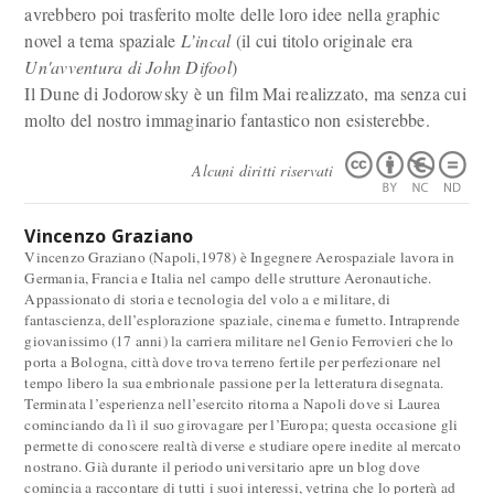
avrebbero poi trasferito molte delle loro idee nella graphic
novel a tema spaziale
L’incal
(il cui titolo originale era
Un'avventura di John Difool
)
Il Dune di Jodorowsky è un film Mai realizzato, ma senza cui
molto del nostro immaginario fantastico non esisterebbe.
Alcuni diritti riservati
Vincenzo Graziano
Vincenzo Graziano (Napoli,1978) è Ingegnere Aerospaziale lavora in
Germania, Francia e Italia nel campo delle strutture Aeronautiche.
Appassionato di storia e tecnologia del volo a e militare, di
fantascienza, dell’esplorazione spaziale, cinema e fumetto. Intraprende
giovanissimo (17 anni) la carriera militare nel Genio Ferrovieri che lo
porta a Bologna, città dove trova terreno fertile per perfezionare nel
tempo libero la sua embrionale passione per la letteratura disegnata.
Terminata l’esperienza nell’esercito ritorna a Napoli dove si Laurea
cominciando da lì il suo girovagare per l’Europa; questa occasione gli
permette di conoscere realtà diverse e studiare opere inedite al mercato
nostrano. Già durante il periodo universitario apre un blog dove
comincia a raccontare di tutti i suoi interessi, vetrina che lo porterà ad