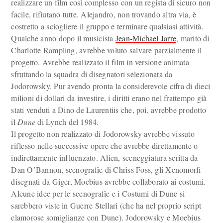
realizzare un film così complesso con un regista di sicuro non
facile, rifiutano tutte. Alejandro, non trovando altra via, è
costretto a sciogliere il gruppo e terminare qualsiasi attività.
Qualche anno dopo il musicista
Jean-Michael Jarre
, marito di
Charlotte Rampling, avrebbe voluto salvare parzialmente il
progetto. Avrebbe realizzato il film in versione animata
sfruttando la squadra di disegnatori selezionata da
Jodorowsky. Pur avendo pronta la considerevole cifra di dieci
milioni di dollari da investire, i diritti erano nel frattempo già
stati venduti a Dino de Laurentiis che, poi, avrebbe prodotto
il
Dune
di Lynch del 1984.
Il progetto non realizzato di Jodorowsky avrebbe vissuto
riflesso nelle successive opere che avrebbe direttamente o
indirettamente influenzato. Alien, sceneggiatura scritta da
Dan O’Bannon, scenografie di Chriss Foss, gli Xenomorfi
disegnati da Giger, Moebius avrebbe collaborato ai costumi.
Alcune idee per le scenografie e i Costumi di Dune si
sarebbero viste in Guerre Stellari (che ha nel proprio script
clamorose somiglianze con Dune). Jodorowsky e Moebius