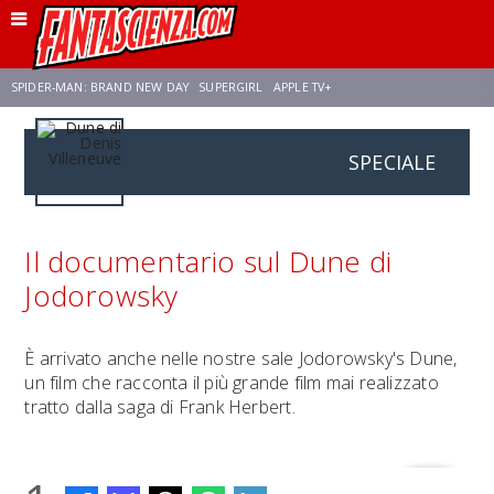
SPIDER-MAN: BRAND NEW DAY
SUPERGIRL
APPLE TV+
SPECIALE
FRANCO RICCIARDIELLO
ZENDAYA
STAR TREK
AVENGERS: DOOMSDAY
NETFLIX
SADIE SINK
STAR TREK: STRANGE NEW WORLDS
Il documentario sul Dune di
Jodorowsky
È arrivato anche nelle nostre sale Jodorowsky's Dune,
un film che racconta il più grande film mai realizzato
tratto dalla saga di Frank Herbert.