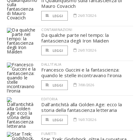
Il Qualunquismo sulla fantascienza di
Mauro Covacich
26/07/2026
LEGGI
CONTAMINAZIONI
Da qualche parte nel tempo: la
fantascienza degli Iron Maiden
26/07/2026
LEGGI
DALL'ITALIA
Francesco Guccini e la fantascienza:
quando le stelle incontravano l’ironia
7/08/2026
LEGGI
EDITORIA
Dall’antichità alla Golden Age: ecco la
storia della fantascienza letteraria
16/07/2026
LEGGI
FUMETTI
Star Trek: Godshock, oltre la curvatura