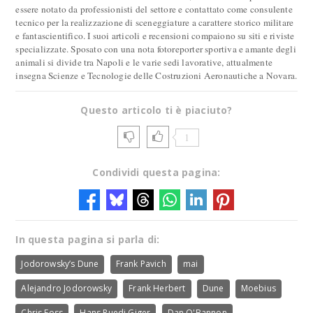
essere notato da professionisti del settore e contattato come consulente
tecnico per la realizzazione di sceneggiature a carattere storico militare
e fantascientifico. I suoi articoli e recensioni compaiono su siti e riviste
specializzate. Sposato con una nota fotoreporter sportiva e amante degli
animali si divide tra Napoli e le varie sedi lavorative, attualmente
insegna Scienze e Tecnologie delle Costruzioni Aeronautiche a Novara.
Questo articolo ti è piaciuto?
1
Condividi questa pagina:
In questa pagina si parla di:
Jodorowsky’s Dune
Frank Pavich
mai
Alejandro Jodorowsky
Frank Herbert
Dune
Moebius
Chris Foss
Hans Ruedi Giger
Dan O'Bannon