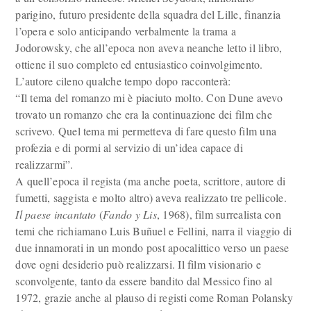
parigino, futuro presidente della squadra del Lille, finanzia
l’opera e solo anticipando verbalmente la trama a
Jodorowsky, che all’epoca non aveva neanche letto il libro,
ottiene il suo completo ed entusiastico coinvolgimento.
L’autore cileno qualche tempo dopo racconterà:
“Il tema del romanzo mi è piaciuto molto. Con Dune avevo
trovato un romanzo che era la continuazione dei film che
scrivevo. Quel tema mi permetteva di fare questo film una
profezia e di pormi al servizio di un’idea capace di
realizzarmi”.
A quell’epoca il regista (ma anche poeta, scrittore, autore di
fumetti, saggista e molto altro) aveva realizzato tre pellicole.
Il paese incantato
(
Fando y Lis
, 1968), film surrealista con
temi che richiamano Luis Buñuel e Fellini, narra il viaggio di
due innamorati in un mondo post apocalittico verso un paese
dove ogni desiderio può realizzarsi. Il film visionario e
sconvolgente, tanto da essere bandito dal Messico fino al
1972, grazie anche al plauso di registi come Roman Polansky