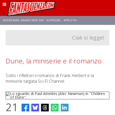
SPIDER-MAN: BRAND NEW DAY
SUPERGIRL
APPLE TV+
Ciak si legge!
FRANCO RICCIARDIELLO
ZENDAYA
STAR TREK
AVENGERS: DOOMSDAY
NETFLIX
SADIE SINK
STAR TREK: STRANGE NEW WORLDS
Dune, la miniserie e il romanzo
Sotto i riflettori il romanzo di Frank Herbert e la
miniserie targata Sci-Fi Channel.
21