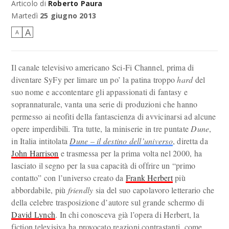
Articolo di
Roberto Paura
Lo sguardo di Paul Atreides (Alec Newman) in "Children of Dune".
Martedì
25 giugno 2013
A
A
Il canale televisivo americano Sci-Fi Channel, prima di
diventare SyFy per limare un po’ la patina troppo
hard
del
suo nome e accontentare gli appassionati di fantasy e
soprannaturale, vanta una serie di produzioni che hanno
permesso ai neofiti della fantascienza di avvicinarsi ad alcune
opere imperdibili. Tra tutte, la miniserie in tre puntate
Dune
,
in Italia intitolata
Dune – il destino dell’universo
, diretta da
John Harrison
e trasmessa per la prima volta nel 2000, ha
lasciato il segno per la sua capacità di offrire un “primo
contatto” con l’universo creato da
Frank Herbert
più
abbordabile, più
friendly
sia del suo capolavoro letterario che
della celebre trasposizione d’autore sul grande schermo di
David Lynch
. In chi conosceva già l’opera di Herbert, la
fiction televisiva ha provocato reazioni contrastanti, come