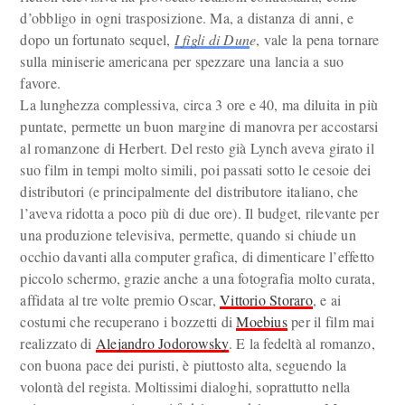
d’obbligo in ogni trasposizione. Ma, a distanza di anni, e
dopo un fortunato sequel,
I figli di Dun
e
, vale la pena tornare
sulla miniserie americana per spezzare una lancia a suo
favore.
La lunghezza complessiva, circa 3 ore e 40, ma diluita in più
puntate, permette un buon margine di manovra per accostarsi
al romanzone di Herbert. Del resto già Lynch aveva girato il
suo film in tempi molto simili, poi passati sotto le cesoie dei
distributori (e principalmente del distributore italiano, che
l’aveva ridotta a poco più di due ore). Il budget, rilevante per
una produzione televisiva, permette, quando si chiude un
occhio davanti alla computer grafica, di dimenticare l’effetto
piccolo schermo, grazie anche a una fotografia molto curata,
affidata al tre volte premio Oscar,
Vittorio Storaro
, e ai
costumi che recuperano i bozzetti di
Moebius
per il film mai
realizzato di
Alejandro Jodorowsky
. E la fedeltà al romanzo,
con buona pace dei puristi, è piuttosto alta, seguendo la
volontà del regista. Moltissimi dialoghi, soprattutto nella