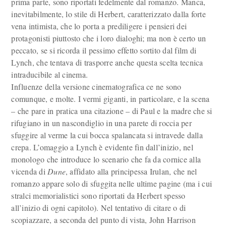
prima parte, sono riportati fedelmente dal romanzo. Manca,
inevitabilmente, lo stile di Herbert, caratterizzato dalla forte
vena intimista, che lo porta a prediligere i pensieri dei
protagonisti piuttosto che i loro dialoghi; ma non è certo un
peccato, se si ricorda il pessimo effetto sortito dal film di
Lynch, che tentava di trasporre anche questa scelta tecnica
intraducibile al cinema.
Influenze della versione cinematografica ce ne sono
comunque, e molte. I vermi giganti, in particolare, e la scena
– che pare in pratica una citazione – di Paul e la madre che si
rifugiano in un nascondiglio in una parete di roccia per
sfuggire al verme la cui bocca spalancata si intravede dalla
crepa. L’omaggio a Lynch è evidente fin dall’inizio, nel
monologo che introduce lo scenario che fa da cornice alla
vicenda di
Dune
, affidato alla principessa Irulan, che nel
romanzo appare solo di sfuggita nelle ultime pagine (ma i cui
stralci memorialistici sono riportati da Herbert spesso
all’inizio di ogni capitolo). Nel tentativo di citare o di
scopiazzare, a seconda del punto di vista, John Harrison