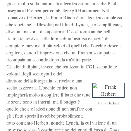
gioca molto sulla fantomatica tecnica estraniante che Paul
insegna ai Fremen per combattere gli Harkonnen. Nel
romanzo di Herbert, la Pranu Bindu è una tecnica complessa
che sfocia nella filosofia; nel film di Lynch, per semplificare,
diventa una sorta di superarma. E così torna anche nella
fiction televisiva, nella forma di un’astrusa capacità di
compiere movimenti più veloci di quelli che l’occhio riesce a
cogliere, dando l’impressione che un Fremen scompaia e
ricompaia un secondo dopo da un’altra parte.
Gli sfondi dipinti, invece che realizzati in CGI, secondo le
volontà degli scenografi e del
direttore della fotografia, si rivelano una
scelta azzeccata. L’occhio criticò non
impiegherà molto a cogliere il fatto che tutte
le scene sono in interni, ma il budget è
Frank Herbert
quello che è e ladecisione di non strafare con
gli effetti speciali avrebbe probabilmente
fatto contento Herbert, nonché Lynch, la cui visione di un
universo
low tech
costituisce uno dei punti di forza di
Dune
.