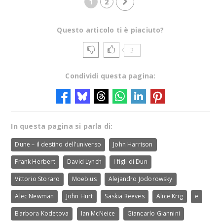
1
2
Questo articolo ti è piaciuto?
3
Condividi questa pagina:
In questa pagina si parla di:
Dune – il destino dell’universo
John Harrison
Frank Herbert
David Lynch
I figli di Dun
Vittorio Storaro
Moebius
Alejandro Jodorowsky
Alec Newman
John Hurt
Saskia Reeves
Alice Krig
e
Barbora Kodetova
Ian McNeice
Giancarlo Giannini