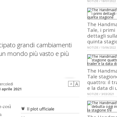
NOTIZIE / 18/07/2022
The Handma
Tale, i primi
dettagli sull
quinta stagi
cipato grandi cambiamenti
NOTIZIE / 15/06/2022
, un mondo più vasto e più
The Handma
Tale stagion
quattro: il tr
A
ercoledì
A
e la data di 
 aprile 2021
NOTIZIE / 3/03/2021
o così
Il plot ufficiale
a