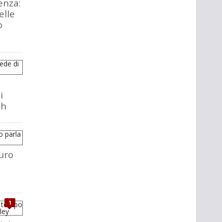
enza:
elle
o
i
ch
uro
1