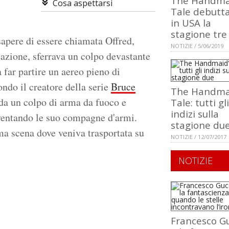
The Handma
Cosa aspettarsi
Tale debutta
in USA la
stagione tre
sapere di essere chiamata Offred,
NOTIZIE / 5/06/2019
iazione, sferrava un colpo devastante
 far partire un aereo pieno di
do il creatore della serie
Bruce
The Handma
 da un colpo di arma da fuoco e
Tale: tutti gli
indizi sulla
iventando le suo compagne d'armi.
stagione du
a scena dove veniva trasportata su
NOTIZIE / 12/07/2017
NOTIZIE
Francesco Gu