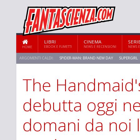
LIBRI
CINEMA
SERI
EBOOK E FUMETTI
NEWS E RECENSIONI
NEWS E
HOME
ARGOMENTI CALDI:
SPIDER-MAN: BRAND NEW DAY
SUPERGIRL
The Handmaid's
debutta oggi ne
domani da noi 