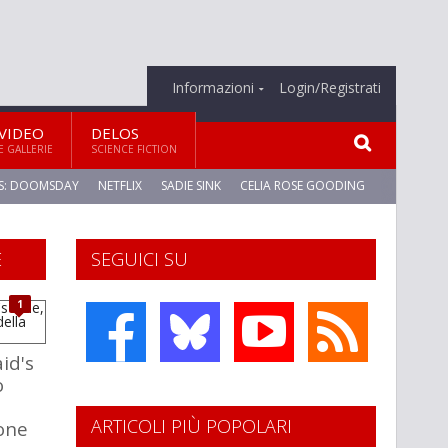
Informazioni
Login/Registrati
VIDEO
DELOS
E GALLERIE
SCIENCE FICTION
S: DOOMSDAY
NETFLIX
SADIE SINK
CELIA ROSE GOODING
E
SEGUICI SU
1
id's
o
ARTICOLI PIÙ POPOLARI
one