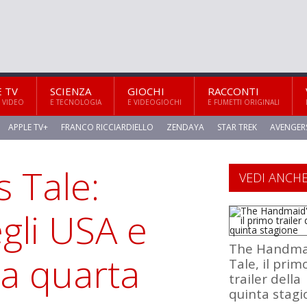
E TV
SCIENZA
GIOCHI
RACCONTI
 VIDEO
E TECNOLOGIA
E VIDEOGIOCHI
E FUMETTI ORIGINALI
APPLE TV+
FRANCO RICCIARDIELLO
ZENDAYA
STAR TREK
AVENGER
 Tale:
VEDI ANCH
gli USA e
The Handma
la quarta
Tale, il prim
trailer della
quinta stagi