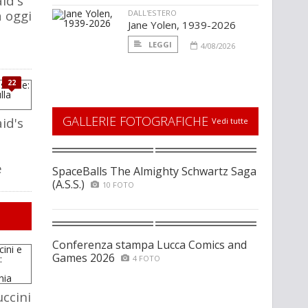
id's
 oggi
DALL'ESTERO
Jane Yolen, 1939-2026
LEGGI
4/08/2026
22
GALLERIE FOTOGRAFICHE
id's
Vedi tutte
e
SpaceBalls The Almighty Schwartz Saga
(A.S.S.)
10 FOTO
Conferenza stampa Lucca Comics and
Games 2026
4 FOTO
ccini