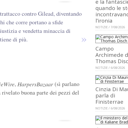
e la fantasci
quando le st
ntrattacco contro Gilead, diventando
incontravan
l’ironia
chi che corre portano a sfide
NOTIZIE / 7/08/2026
giustizia e vendetta minaccia di
tiene di più.
Campo
Archimede d
Thomas Dis
NOTIZIE / 6/08/2026
,
(sì parlano
ieWire
HarpersBazaar
Cinzia Di Ma
a rivelato buona parte dei pezzi del
parla di
Finisterrae
NOTIZIE / 6/08/2026