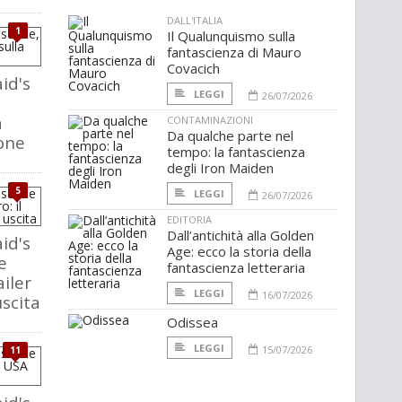
DALL'ITALIA
1
Il Qualunquismo sulla
fantascienza di Mauro
Covacich
id's
LEGGI
26/07/2026
a
CONTAMINAZIONI
Da qualche parte nel
one
tempo: la fantascienza
degli Iron Maiden
5
LEGGI
26/07/2026
EDITORIA
Dall’antichità alla Golden
id's
Age: ecco la storia della
e
fantascienza letteraria
ailer
LEGGI
16/07/2026
uscita
Odissea
LEGGI
15/07/2026
11