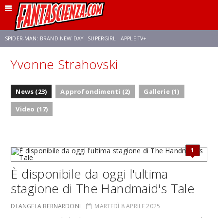
SPIDER-MAN: BRAND NEW DAY
SUPERGIRL
APPLE TV+
Yvonne Strahovski
FRANCO RICCIARDIELLO
ZENDAYA
STAR TREK
AVENGERS: DOOMSDAY
News (23)
Approfondimenti (2)
Gallerie (1)
NETFLIX
SADIE SINK
STAR TREK: STRANGE NEW WORLDS
Video (17)
1
È disponibile da oggi l'ultima
stagione di The Handmaid's Tale
DI ANGELA BERNARDONI
MARTEDÌ 8 APRILE 2025