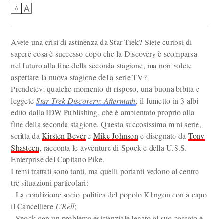
A
A
Avete una crisi di astinenza da Star Trek? Siete curiosi di
sapere cosa è successo dopo che la Discovery è scomparsa
nel futuro alla fine della seconda stagione, ma non volete
aspettare la nuova stagione della serie TV?
Prendetevi qualche momento di risposo, una buona bibita e
leggete
Star Trek Discovery: Aftermath
, il fumetto in 3 albi
edito dalla IDW Publishing, che è ambientato proprio alla
fine della seconda stagione. Questa succosissima mini serie,
scritta da
Kirsten Beyer
e
Mike Johnson
e disegnato da
Tony
Shasteen
, racconta le avventure di Spock e della U.S.S.
Enterprise del Capitano Pike.
I temi trattati sono tanti, ma quelli portanti vedono al centro
tre situazioni particolari:
- La condizione socio-politica del popolo Klingon con a capo
il Cancelliere
L’Rell
;
- Spock con un problema esistenziale legato al suo passato e