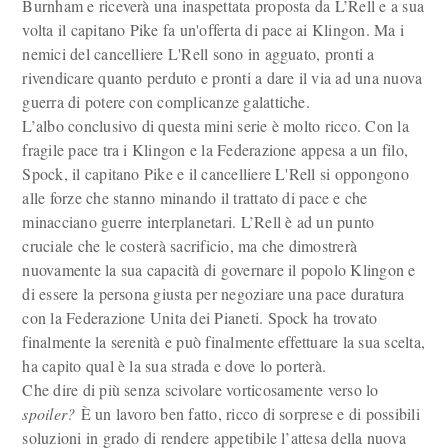
Burnham e riceverà una inaspettata proposta da L’Rell e a sua
volta il capitano Pike fa un'offerta di pace ai Klingon. Ma i
nemici del cancelliere L'Rell sono in agguato, pronti a
rivendicare quanto perduto e pronti a dare il via ad una nuova
guerra di potere con complicanze galattiche.
L’albo conclusivo di questa mini serie è molto ricco. Con la
fragile pace tra i Klingon e la Federazione appesa a un filo,
Spock, il capitano Pike e il cancelliere L'Rell si oppongono
alle forze che stanno minando il trattato di pace e che
minacciano guerre interplanetari. L’Rell è ad un punto
cruciale che le costerà sacrificio, ma che dimostrerà
nuovamente la sua capacità di governare il popolo Klingon e
di essere la persona giusta per negoziare una pace duratura
con la Federazione Unita dei Pianeti. Spock ha trovato
finalmente la serenità e può finalmente effettuare la sua scelta,
ha capito qual è la sua strada e dove lo porterà.
Che dire di più senza scivolare vorticosamente verso lo
spoiler?
È un lavoro ben fatto, ricco di sorprese e di possibili
soluzioni in grado di rendere appetibile l’attesa della nuova