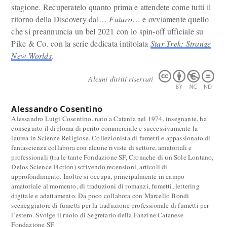
stagione. Recuperatelo quanto prima e attendete come tutti il
ritorno della Discovery dal…
F
uturo
… e ovviamente quello
che si preannuncia un bel 2021 con lo spin-off ufficiale su
Pike & Co. con la serie dedicata intitolata
Star Trek: Strange
New Worlds
.
Alcuni diritti riservati
Alessandro Cosentino
Alessandro Luigi Cosentino, nato a Catania nel 1974, insegnante, ha
conseguito il diploma di perito commerciale e successivamente la
laurea in Scienze Religiose. Collezionista di fumetti e appassionato di
fantascienza collabora con alcune riviste di settore, amatoriali e
professionali (tra le tante Fondazione SF, Cronache di un Sole Lontano,
Delos Science Fiction) scrivendo recensioni, articoli di
approfondimento. Inoltre si occupa, principalmente in campo
amatoriale al momento, di traduzioni di romanzi, fumetti, lettering
digitale e adattamento. Da poco collabora con Marcello Bondi
sceneggiatore di fumetti per la traduzione professionale di fumetti per
l’estero. Svolge il ruolo di Segretario della Fanzine Catanese
Fondazione SF.