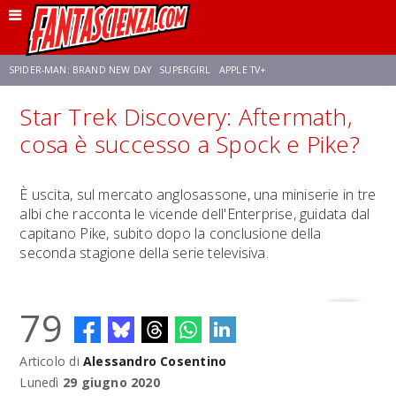
SPIDER-MAN: BRAND NEW DAY
SUPERGIRL
APPLE TV+
Star Trek Discovery: Aftermath,
FRANCO RICCIARDIELLO
ZENDAYA
AVENGERS: DOOMSDAY
STAR TREK
cosa è successo a Spock e Pike?
NETFLIX
SADIE SINK
STAR TREK: STRANGE NEW WORLDS
È uscita, sul mercato anglosassone, una miniserie in tre
albi che racconta le vicende dell'Enterprise, guidata dal
capitano Pike, subito dopo la conclusione della
seconda stagione della serie televisiva.
79
Articolo di
Alessandro Cosentino
Lunedì
29 giugno 2020