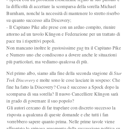
la difficoltà di accettare la scomparsa della sorella Michael
Burnham, nonché la necessità di mantenere lo stretto riserbo
su quanto successo alla Discovery;
- Il Capitano Pike alle prese con un arduo compito, riunire
attorno ad un tavolo Klingon e Federazione per un trattato di
pace tra i rispettivi popoli.
Non mancano inoltre le gustosissime gag tra il Capitano Pike
e Numero uno che condiscono a dovere anche le situazioni
più particolari, ma vediamo qualcosa di più.
Nel primo albo, siamo alla fine della seconda stagione di
Star
Trek Discovery
e molte sono le cose lasciate in sospeso: Che
fine ha fatto la Discovery? Cosa è successo a Spock dopo la
scomparsa di sua sorella? Il nuovo Cancelliere Klingon sarà
in grado di governare il suo popolo?
Gli autori cercano di far trapelare con discreto successo la
risposta a qualcuna di queste domande e che tutti i fan
vorrebbero sapere quanto prima. Nelle prime tavole viene
affrontato lo spinoso argomento della successione politica su