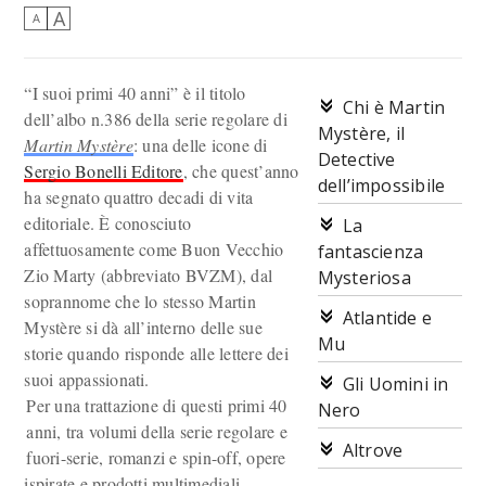
A
A
“I suoi primi 40 anni” è il titolo
Chi è Martin
dell’albo n.386 della serie regolare di
Mystère, il
Martin Mystère
: una delle icone di
Detective
Sergio Bonelli Editore
, che quest’anno
dell’impossibile
ha segnato quattro decadi di vita
editoriale. È conosciuto
La
affettuosamente come Buon Vecchio
fantascienza
Zio Marty (abbreviato BVZM), dal
Mysteriosa
soprannome che lo stesso Martin
Atlantide e
Mystère si dà all’interno delle sue
Mu
storie quando risponde alle lettere dei
suoi appassionati.
Gli Uomini in
Per una trattazione di questi primi 40
Nero
anni, tra volumi della serie regolare e
Altrove
fuori-serie, romanzi e spin-off, opere
ispirate e prodotti multimediali