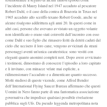
l’incidente di Maury Island nel 1947 accaduto al pescatore
Robert Dahl, o il caso della contea di Brazoria in Texas nel
1965 accaduto allo sceriffo texano Robert Goode, anche se
alcune risalgono addirittura agli anni 20. In questi come in
altri casi, persone che avevano avvistato un oggetto volante
non identificato o erano stati coinvolti dall’incontro con esso
come Dahl e suo figlio che rimasero feriti da detriti caduti dal
cielo che uccisero il loro cane, vengono avvicinati da strani
personaggi aventi un'unica caratteristica: sono vestiti con
eleganti quanto anonimi completi neri. Dopo avere avvicinato
i testimoni, dimostrano di conoscere l’episodio a loro capitato
e li invitano, con minacce velate mai esplicite, a
ridimensionare l’accaduto e a dimenticare quanto successo.
Molti studiosi di queste vicende, come Alfred Bender
dell’International Flying Saucer Bureau affermano che questi
Uomini in Nero fanno parte di una fantomatica associazione
governativa che impedisce qualsiasi possibile rivelazione
pubblica sugli Ufo. Da pseudo leggenda metropolitana nota