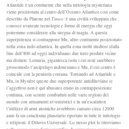
Atlantide è un continente che nella mitologia mysteriana
viene posizionata al centro dell’Oceano Atlantico cosi come
descritto da Platone nel
Timeo
: è una civiltà sviluppata che
conosce avanzate tecnologie e forme di energia che oggi
potremmo considerare alla stregua di magia. A questa
superpotenza si contrappone Mu, altro continente posizionato
nella zona indo-atlantica. In quella zona molti studiosi (dalla
fine dell’800 ad oggi) individuano due terre perdute vicine
ma distinte: Lemuria, gigantesca isola i cui resti sarebbero
grossomodo l’arcipelago indonesiano e Mu, il cui centro è
coincide con la penisola coreana. Tornando ad Atlantide e
Mu, in Mystère queste due superpotenze antidiluviane (e
l’aggettivo non è qui abusato) erano in contrapposizione
continua, con scontri combattuti nelle varie regioni del
mondo con armamenti avveniristici e in un’escalation
l’utilizzo di armi atomiche avrebbero causato circa 12000
anni fa un cataclisma planetario riportato in tutte le mitologie
e religioni: il Diluvio Universale. Lo stesso plot lo ritroviamo