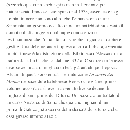
(secondo qualcuno anche spia) nato in Ucraina e poi
naturalizzato francese, scomparso nel 1978, asserisce che gli
uomini in nero non sono altro che l’emanazione di una
Sinarchia, un governo occulto di natura antichissima, avente il
compito di distruggere qualunque conoscenza o
testimonianza che l’umanità non sarebbe in grado di capire e
gestire. Una delle nefande imprese a loro affibbiata, avvenuta
in più riprese è la distruzione della Biblioteca d’Alessandria a
partire dal 41 a.C. che fondata nel 332 a. C si dice contenesse
diverse centinaia di migliaia di testi già antichi per l’epoca.
Alcuni di questi sono entrati nel mito come
La storia del
Mondo
del sacerdote babilonese Beroso che già nel primo
volume raccontava di eventi avvenuti diverse decine di
migliaia di anni prima del Diluvio Universale o un trattato di
un certo Aristarco di Samo che qualche migliaio di anni
prima di Galileo già asseriva della sfericità della terra e che
essa girasse intorno al sole.