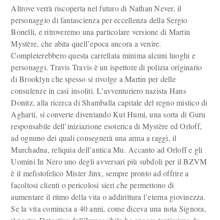
Altrove verrà riscoperta nel futuro di Nathan Never, il
personaggio di fantascienza per eccellenza della Sergio
Bonelli, e ritroveremo una particolare versione di Martin
Mystère, che abita quell’epoca ancora a venire.
Completerebbero questa carrellata minima alcuni luoghi e
personaggi. Travis Travis è un ispettore di polizia originario
di Brooklyn che spesso si rivolge a Martin per delle
consulenze in casi insoliti. L’avventuriero nazista Hans
Donitz, alla ricerca di Shamballa capitale del regno mistico di
Agharti, si converte diventando Kut Humi, una sorta di Guru
responsabile dell’iniziazione esoterica di Mystère ed Orloff,
ad ognuno dei quali consegnerà una arma a raggi, il
Murchadna, reliquia dell’antica Mu. Accanto ad Orloff e gli
Uomini In Nero uno degli avversari più subdoli per il BZVM
è il mefistofelico Mister Jinx, sempre pronto ad offrire a
facoltosi clienti o pericolosi sieri che permettono di
aumentare il ritmo della vita o addirittura l’eterna giovinezza.
Se la vita comincia a 40 anni, come diceva una nota Signora,