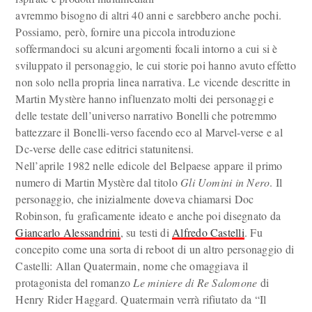
avremmo bisogno di altri 40 anni e sarebbero anche pochi.
Possiamo, però, fornire una piccola introduzione
soffermandoci su alcuni argomenti focali intorno a cui si è
sviluppato il personaggio, le cui storie poi hanno avuto effetto
non solo nella propria linea narrativa. Le vicende descritte in
Martin Mystère hanno influenzato molti dei personaggi e
delle testate dell’universo narrativo Bonelli che potremmo
battezzare il Bonelli-verso facendo eco al Marvel-verse e al
Dc-verse delle case editrici statunitensi.
Nell’aprile 1982 nelle edicole del Belpaese appare il primo
numero di Martin Mystère dal titolo
Gli Uomini in Nero
. Il
personaggio, che inizialmente doveva chiamarsi Doc
Robinson, fu graficamente ideato e anche poi disegnato da
Giancarlo Alessandrini
, su testi di
Alfredo Castelli
. Fu
concepito come una sorta di reboot di un altro personaggio di
Castelli: Allan Quatermain, nome che omaggiava il
protagonista del romanzo
Le miniere di Re Salomone
di
Henry Rider Haggard. Quatermain verrà rifiutato da “Il