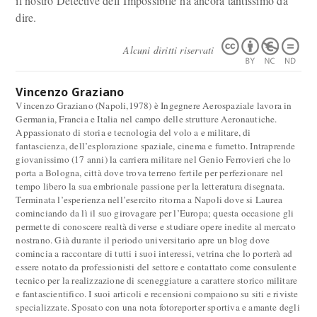
il nostro Detective dell’Impossibile
ha ancora tantissimo da
dire.
Alcuni diritti riservati
Vincenzo Graziano
Vincenzo Graziano (Napoli,1978) è Ingegnere Aerospaziale lavora in
Germania, Francia e Italia nel campo delle strutture Aeronautiche.
Appassionato di storia e tecnologia del volo a e militare, di
fantascienza, dell’esplorazione spaziale, cinema e fumetto. Intraprende
giovanissimo (17 anni) la carriera militare nel Genio Ferrovieri che lo
porta a Bologna, città dove trova terreno fertile per perfezionare nel
tempo libero la sua embrionale passione per la letteratura disegnata.
Terminata l’esperienza nell’esercito ritorna a Napoli dove si Laurea
cominciando da lì il suo girovagare per l’Europa; questa occasione gli
permette di conoscere realtà diverse e studiare opere inedite al mercato
nostrano. Già durante il periodo universitario apre un blog dove
comincia a raccontare di tutti i suoi interessi, vetrina che lo porterà ad
essere notato da professionisti del settore e contattato come consulente
tecnico per la realizzazione di sceneggiature a carattere storico militare
e fantascientifico. I suoi articoli e recensioni compaiono su siti e riviste
specializzate. Sposato con una nota fotoreporter sportiva e amante degli