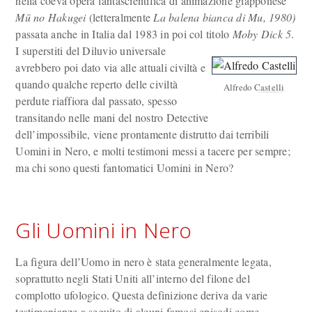
nella coeva opera fantascientifica di animazione giapponese
Mū no Hakugei
(letteralmente
La balena bianca di Mu, 1980)
passata anche in Italia dal 1983 in poi col titolo
Moby Dick 5
.
I superstiti del Diluvio universale
avrebbero poi dato via alle attuali civiltà e
quando qualche reperto delle civiltà
Alfredo Castelli
perdute riaffiora dal passato, spesso
transitando nelle mani del nostro Detective
dell’impossibile, viene prontamente distrutto dai terribili
Uomini in Nero, e molti testimoni messi a tacere per sempre;
ma chi sono questi fantomatici Uomini in Nero?
Gli Uomini in Nero
La figura dell’Uomo in nero è stata generalmente legata,
soprattutto negli Stati Uniti all’interno del filone del
complotto ufologico. Questa definizione deriva da varie
testimonianze a seguito di alcuni famosi episodi come