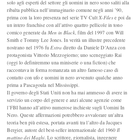
solo agli esperti del settore gli uomini in nero sono saliti alla
ribalta pubblica nell’immaginario comune negli anni ’90,
prima con la loro presenza nel serie TV Cult
X-Files
e poi da
un intero franchise con all’attivo quattro pellicole in tono
comico generate da
Men in Black
, film del 1997 con Will
Smith e Tommy Lee Jones. In verità un illustre precedente
nostrano nel 1976 fu
Extra
diretto da Daniele D’Anza con
protagonista Vittorio Mezzogiorno; uno sceneggiato Rai
(oggi lo definiremmo una miniserie o una fiction) che
raccontava in forma romanzata un altro famoso caso di
contatto con ufo e uomini in nero avvenuto qualche anno
prima a Pascagoula nel Mississippi.
Il governo degli Stati Uniti non ha mai ammesso di avere in
servizio un corpo del genere e anzi alcune agenzie come
l’FBI hanno all’attivo numerose inchieste sugli Uomini In
Nero. Queste affermazioni potrebbero avvalorare un'altra
teoria ben più estesa, portata avanti tra l’altro da Jacques
Bergier, autore del best-seller internazionale del 1960
Il
mattino dei Maghi
. Lo scrittore, giornalista, ingegnere