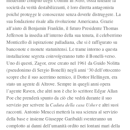
medesimo compito degli Uomini In Nero, ossia tutelare la
società da verità destabilizzanti, è loro diretta antagonista
poiché protegge le conoscenze senza doverle distruggere. La
sua fondazione risale alla rivoluzione Americana. Grazie
all’aiuto di Benjamin Franklin, il futuro Presidente Thomas
Jefferson la insedia all’interno della sua tenuta, il celeberrimo
Monticello di ispirazione palladiana, che si è raffigurato su
banconote e monete statunitensi. Le trame intorno a questa
installazione segreta coinvolgeranno tutto il Bonelli-verso.
Uno di questi, Zagor, eroe creato nel 1961 da Guido Nolitta
(pseudonimo di Sergio Bonelli) negli anni ‘30 dell’ottocento
scopre che il suo acerrimo nemico, il Dottor Hellingen, era
stato un agente di Altrove. Sempre in quegli anni opera
l’agente Raven, che altri non è che lo scrittore Edgar Allan
Poe che prenderà spunto da ciò che vedrà durante il suo
servizio per scrivere la
Caduta della casa Usher
e altri suoi
racconti. Antonio Meucci metterà la sua scienza al servizio
della base e insieme Giuseppe Garibaldi sventeranno un
complotto ai danni dell’umanità ordito nei lontani mari della