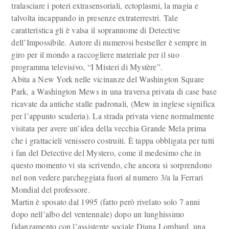
tralasciare i poteri extrasensoriali, ectoplasmi, la magia e
talvolta incappando in presenze extraterrestri. Tale
caratteristica gli è valsa il soprannome di Detective
dell’Impossibile. Autore di numerosi bestseller è sempre in
giro per il mondo a raccogliere materiale per il suo
programma televisivo, “I Misteri di Mystère”.
Abita a New York nelle vicinanze del Washington Square
Park, a Washington Mews in una traversa privata di case base
ricavate da antiche stalle padronali, (Mew in inglese significa
per l’appunto scuderia). La strada privata viene normalmente
visitata per avere un’idea della vecchia Grande Mela prima
che i grattacieli venissero costruiti. È tappa obbligata per tutti
i fan del Detective del Mystero, come il medesimo che in
questo momento vi sta scrivendo, che ancora si sorprendono
nel non vedere parcheggiata fuori al numero 3/a la Ferrari
Mondial del professore.
Martin è sposato dal 1995 (fatto però rivelato solo 7 anni
dopo nell’albo del ventennale) dopo un lunghissimo
fidanzamento con l’assistente sociale Diana Lombard, una