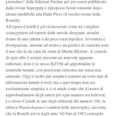
giornalino” delle Edizioni Paoline per poi essere pubblicato
dalla rivista Supergulp e riproposto favorevolmente dopo
alcune modifiche alla Daim Press (il vecchio nome della
Bonelli).
All’epoca Castelli è già riconosciuto come tra i migliori
sceneggiatori ed esperto delle nuvole disegnate, nonché
dotato di una cultura a dir poco enciclopedica. Avventura e
divulgazione, insieme ad ironia e un pizzico di comicità sono
il mix che fa da carta da visita di Martin Mystère. A corredo
di ogni albo è sempre presente un notevole apparato
editoriale, dove è lo stesso BZVM ad approfondire le
tematiche trattate, con precisione certosina ma senza mai
annoiare. Oggi è molto più semplice reperire un certo tipo di
informazioni tramite il web, ma a quel tempo non era
assolutamente semplice e ci si rende conto che il lavoro di
approfondimento degli autori per ogni numero era lodevole.
Lo stesso Castelli in uno degli editoriali del numero 386, la
rubrica
Wunderkammer
(camera delle meraviglie), racconta
che la Bonelli aveva dagli anni ’60 fino al 1982 concepito