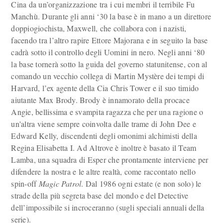
Cina da un’organizzazione tra i cui membri il terribile Fu
Manchù. Durante gli anni ‘30 la base è in mano a un direttore
doppiogiochista, Maxwell, che collabora con i nazisti,
facendo tra l’altro rapire Ettore Majorana e in seguito la base
cadrà sotto il controllo degli Uomini in nero. Negli anni ‘80
la base tornerà sotto la guida del governo statunitense, con al
comando un vecchio collega di Martin Mystère dei tempi di
Harvard, l’ex agente della Cia Chris Tower e il suo timido
aiutante Max Brody. Brody è innamorato della procace
Angie, bellissima e svampita ragazza che per una ragione o
un'altra viene sempre coinvolta dalle trame di John Dee e
Edward Kelly, discendenti degli omonimi alchimisti della
Regina Elisabetta I. Ad Altrove è inoltre è basato il Team
Lamba, una squadra di Esper che prontamente interviene per
difendere la nostra e le altre realtà, come raccontato nello
spin-off
Magic Patrol
. Dal 1986 ogni estate (e non solo) le
strade della più segreta base del mondo e del Detective
dell’impossibile si incroceranno (sugli speciali annuali della
serie).