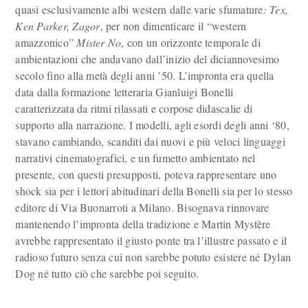
quasi esclusivamente albi western dalle varie sfumature
: Tex,
Ken Parker, Zagor
, per non dimenticare il “western
amazzonico”
Mister No
, con un orizzonte temporale di
ambientazioni che andavano dall’inizio del diciannovesimo
secolo fino alla metà degli anni ’50. L’impronta era quella
data dalla formazione letteraria Gianluigi Bonelli
caratterizzata da ritmi rilassati e corpose didascalie di
supporto alla narrazione. I modelli, agli esordi degli anni ‘80,
stavano cambiando, scanditi dai nuovi e più veloci linguaggi
narrativi cinematografici, e un fumetto ambientato nel
presente, con questi presupposti, poteva rappresentare uno
shock sia per i lettori abitudinari della Bonelli sia per lo stesso
editore di Via Buonarroti a Milano. Bisognava rinnovare
mantenendo l’impronta della tradizione e Martin Mystère
avrebbe rappresentato il giusto ponte tra l’illustre passato e il
radioso futuro senza cui non sarebbe potuto esistere né Dylan
Dog né tutto ciò che sarebbe poi seguito.